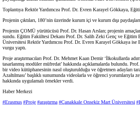
Toplantıya Rektör Yardımcısı Prof. Dr. Evren Karayel Gökkaya, Eğiti
Projenin çıktıları, 180’nin üzerinde kurum içi ve kurum dışı paydaşların
Projenin ÇOMÜ yürütücüsü Prof. Dr. Hasan Arslan; projenin amaçları, h
sundu. Eğitim Fakültesi Dekanı Prof. Dr. Salih Zeki Genç ve Eğitim 
Üniversitesi Rektör Yardımcısı Prof. Dr. Evren Karayel Gökkaya ise E
vurgu yaptı.
Proje araştırmacıları Prof. Dr. Mehmet Kaan Demir ‘İlkokullarda ad
tasarlanmış modüler müfredat’ hakkında açıklamalarda bulundu. Prof. 
bir video kütüphanesinin nasıl oluşturulduğu ve öğretmen adayları ta
Azaltılması’ başlıklı sunumunda videolarla ve öğrenci yorumlarıyla 
hakkında uygulamalı örnekler verdi.
Haber Merkezi
#Erasmus
#Proje
#araştırma
#Çanakkale Onsekiz Mart Üniversitesi
#