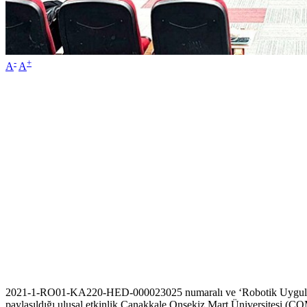
-
+
A
A
2021-1-RO01-KA220-HED-000023025 numaralı ve ‘Robotik Uygulama Y
paylaşıldığı ulusal etkinlik Çanakkale Onsekiz Mart Üniversitesi (ÇO