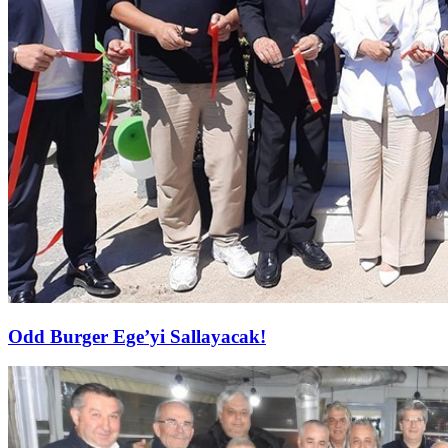
Odd Burger Ege’yi Sallayacak!