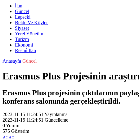
İlan
Güncel
Lapseki
Belde Ve Köyler
Siyaset
Yerel Yönetim
Turizm
Ekonomi
Resmî İlan
Anasayfa
Güncel
Erasmus Plus Projesinin araştırm
Erasmus Plus projesinin çıktılarının payl
konferans salonunda gerçekleştirildi.
2023-11-15 11:24:51
Yayınlanma
2023-11-15 11:24:51
Güncelleme
0
Yorum
575
Gösterim
-
+
A
A