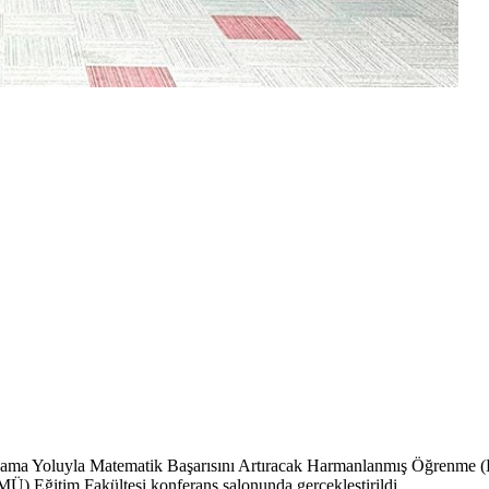
oluyla Matematik Başarısını Artıracak Harmanlanmış Öğrenme (BLWit
MÜ) Eğitim Fakültesi konferans salonunda gerçekleştirildi.