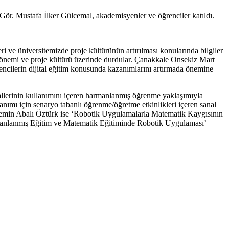
ör. Mustafa İlker Gülcemal, akademisyenler ve öğrenciler katıldı.
i ve üniversitemizde proje kültürünün artırılması konularında bilgiler
 önemi ve proje kültürü üzerinde durdular. Çanakkale Onsekiz Mart
ncilerin dijital eğitim konusunda kazanımlarını artırmada önemine
llerinin kullanımını içeren harmanlanmış öğrenme yaklaşımıyla
nımı için senaryo tabanlı öğrenme/öğretme etkinlikleri içeren sanal
Yasemin Abalı Öztürk ise ‘Robotik Uygulamalarla Matematik Kaygısının
armanlanmış Eğitim ve Matematik Eğitiminde Robotik Uygulaması’