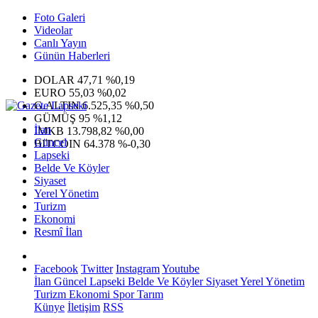
Foto Galeri
Videolar
Canlı Yayın
Günün Haberleri
DOLAR
47,71
%0,19
EURO
55,03
%0,02
G.ALTIN
6.525,35
%0,50
GÜMÜŞ
95
%1,12
İlan
IMKB
13.798,82
%0,00
Güncel
BITCOIN
64.378
%-0,30
Lapseki
Belde Ve Köyler
Siyaset
Yerel Yönetim
Turizm
Ekonomi
Resmî İlan
Facebook
Twitter
Instagram
Youtube
İlan
Güncel
Lapseki
Belde Ve Köyler
Siyaset
Yerel Yönetim
Turizm
Ekonomi
Spor
Tarım
Künye
İletişim
RSS