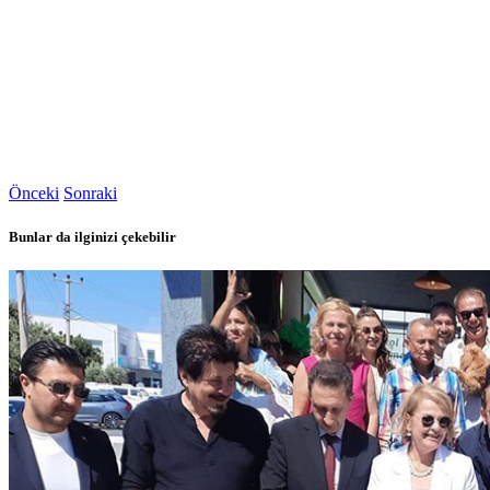
Önceki
Sonraki
Bunlar da ilginizi çekebilir