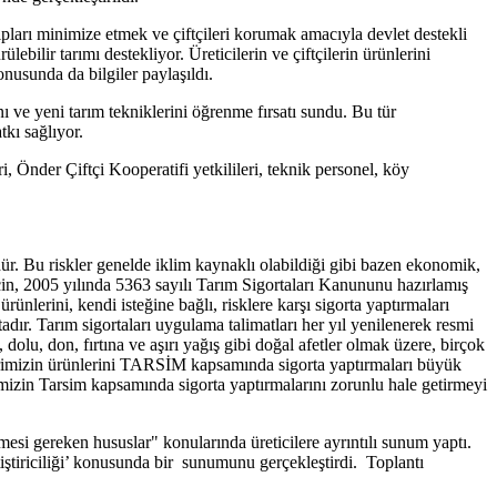
ıpları minimize etmek ve çiftçileri korumak amacıyla devlet destekli
ebilir tarımı destekliyor. Üreticilerin ve çiftçilerin ürünlerini
nusunda da bilgiler paylaşıldı.
ını ve yeni tarım tekniklerini öğrenme fırsatı sundu. Bu tür
tkı sağlıyor.
er Çiftçi Kooperatifi yetkilileri, teknik personel, köy
r. Bu riskler genelde iklim kaynaklı olabildiği gibi bazen ekonomik,
çin, 2005 yılında 5363 sayılı Tarım Sigortaları Kanununu hazırlamış
lerini, kendi isteğine bağlı, risklere karşı sigorta yaptırmaları
dır. Tarım sigortaları uygulama talimatları her yıl yenilenerek resmi
dolu, don, fırtına ve aşırı yağış gibi doğal afetler olmak üzere, birçok
cilerimizin ürünlerini TARSİM kapsamında sigorta yaptırmaları büyük
imizin Tarsim kapsamında sigorta yaptırmalarını zorunlu hale getirmeyi
i gereken hususlar" konularında üreticilere ayrıntılı sunum yaptı.
iştiriciliği’ konusunda bir sunumunu gerçekleştirdi. Toplantı