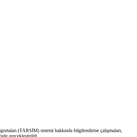
m Sigortaları (TARSİM) sistemi hakkında bilgilendirme çalışmaları,
de gerçekleştirildi.