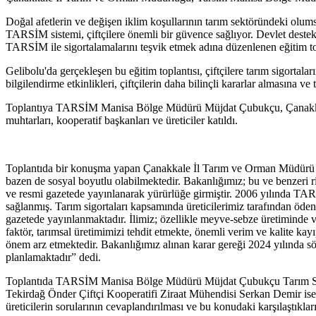
Doğal afetlerin ve değişen iklim koşullarının tarım sektöründeki olums
TARSİM sistemi, çiftçilere önemli bir güvence sağlıyor. Devlet destekli 
TARSİM ile sigortalamalarını teşvik etmek adına düzenlenen eğitim topl
Gelibolu'da gerçekleşen bu eğitim toplantısı, çiftçilere tarım sigortala
bilgilendirme etkinlikleri, çiftçilerin daha bilinçli kararlar almasına v
Toplantıya TARSİM Manisa Bölge Müdürü Müjdat Çubukçu, Çanakkale İ
muhtarları, kooperatif başkanları ve üreticiler katıldı.
Toplantıda bir konuşma yapan Çanakkale İl Tarım ve Orman Müdürü Naza
bazen de sosyal boyutlu olabilmektedir. Bakanlığımız; bu ve benzeri r
ve resmi gazetede yayınlanarak yürürlüğe girmiştir. 2006 yılında TARS
sağlanmış. Tarım sigortaları kapsamında üreticilerimiz tarafından öden
gazetede yayınlanmaktadır. İlimiz; özellikle meyve-sebze üretiminde ve 
faktör, tarımsal üretimimizi tehdit etmekte, önemli verim ve kalite ka
önem arz etmektedir. Bakanlığımız alınan karar gereği 2024 yılında sö
planlamaktadır” dedi.
Toplantıda TARSİM Manisa Bölge Müdürü Müjdat Çubukçu Tarım Sigortal
Tekirdağ Önder Çiftçi Kooperatifi Ziraat Mühendisi Serkan Demir ise T
üreticilerin sorularının cevaplandırılması ve bu konudaki karşılaştıklar