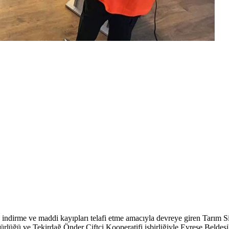
en aza indirme ve maddi kayıpları telafi etme amacıyla devreye giren Tarı
ü ve Tekirdağ Önder Çiftçi Kooperatifi işbirliğiyle Evreşe Beldesi'n