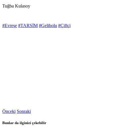
Tuğba Kulasoy
#Evreşe
#TARSİM
#Gelibolu
#Çiftçi
Önceki
Sonraki
Bunlar da ilginizi çekebilir