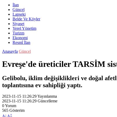
İlan
Güncel
Lapseki
Belde Ve Köyler
Siyaset
Yerel Yönetim
Turizm
Ekonomi
Resmî İlan
Anasayfa
Güncel
Evreşe'de üreticiler TARSİM si
Gelibolu, iklim değişiklikleri ve doğal afet
toplantısına ev sahipliği yaptı.
2023-11-15 11:26:29
Yayınlanma
2023-11-15 11:26:29
Güncelleme
0
Yorum
565
Gösterim
-
+
A
A