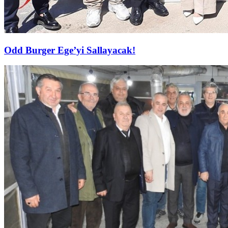
Odd Burger Ege’yi Sallayacak!