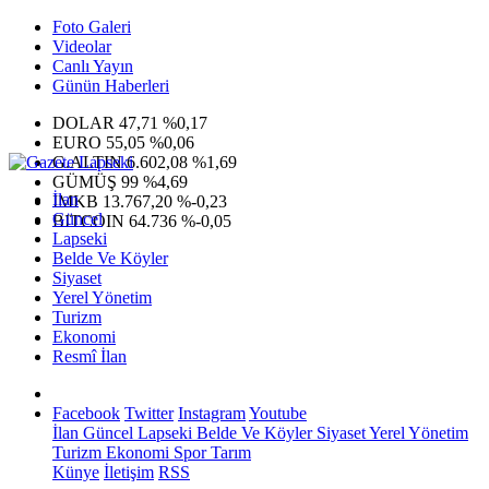
Foto Galeri
Videolar
Canlı Yayın
Günün Haberleri
DOLAR
47,71
%0,17
EURO
55,05
%0,06
G.ALTIN
6.602,08
%1,69
GÜMÜŞ
99
%4,69
İlan
IMKB
13.767,20
%-0,23
Güncel
BITCOIN
64.736
%-0,05
Lapseki
Belde Ve Köyler
Siyaset
Yerel Yönetim
Turizm
Ekonomi
Resmî İlan
Facebook
Twitter
Instagram
Youtube
İlan
Güncel
Lapseki
Belde Ve Köyler
Siyaset
Yerel Yönetim
Turizm
Ekonomi
Spor
Tarım
Künye
İletişim
RSS