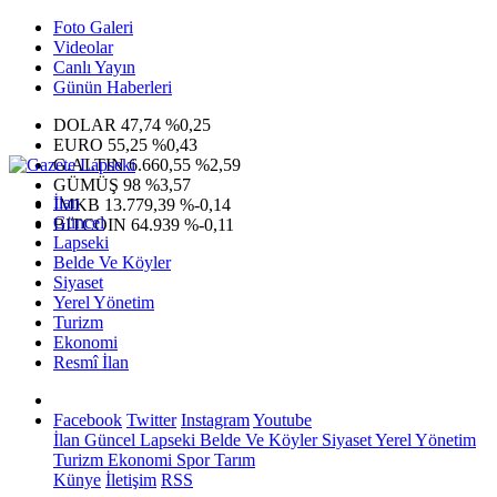
Foto Galeri
Videolar
Canlı Yayın
Günün Haberleri
DOLAR
47,74
%0,25
EURO
55,25
%0,43
G.ALTIN
6.660,55
%2,59
GÜMÜŞ
98
%3,57
İlan
IMKB
13.779,39
%-0,14
Güncel
BITCOIN
64.939
%-0,11
Lapseki
Belde Ve Köyler
Siyaset
Yerel Yönetim
Turizm
Ekonomi
Resmî İlan
Facebook
Twitter
Instagram
Youtube
İlan
Güncel
Lapseki
Belde Ve Köyler
Siyaset
Yerel Yönetim
Turizm
Ekonomi
Spor
Tarım
Künye
İletişim
RSS