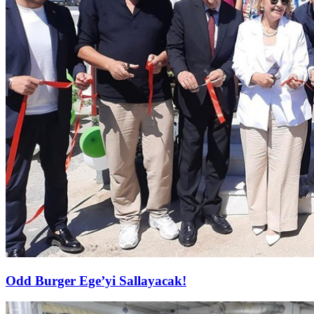
Odd Burger Ege’yi Sallayacak!