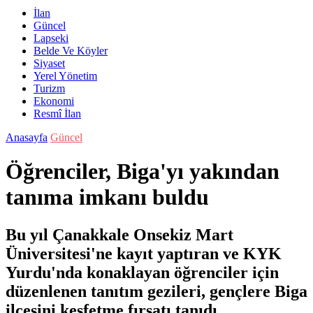
İlan
Güncel
Lapseki
Belde Ve Köyler
Siyaset
Yerel Yönetim
Turizm
Ekonomi
Resmî İlan
Anasayfa
Güncel
Öğrenciler, Biga'yı yakından
tanıma imkanı buldu
Bu yıl Çanakkale Onsekiz Mart
Üniversitesi'ne kayıt yaptıran ve KYK
Yurdu'nda konaklayan öğrenciler için
düzenlenen tanıtım gezileri, gençlere Biga
ilçesini keşfetme fırsatı tanıdı.