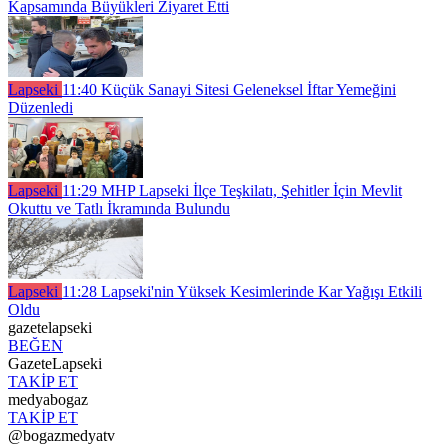
Kapsamında Büyükleri Ziyaret Etti
Lapseki
11:40
Küçük Sanayi Sitesi Geleneksel İftar Yemeğini
Düzenledi
Lapseki
11:29
MHP Lapseki İlçe Teşkilatı, Şehitler İçin Mevlit
Okuttu ve Tatlı İkramında Bulundu
Lapseki
11:28
Lapseki'nin Yüksek Kesimlerinde Kar Yağışı Etkili
Oldu
gazetelapseki
BEĞEN
GazeteLapseki
TAKİP ET
medyabogaz
TAKİP ET
@bogazmedyatv