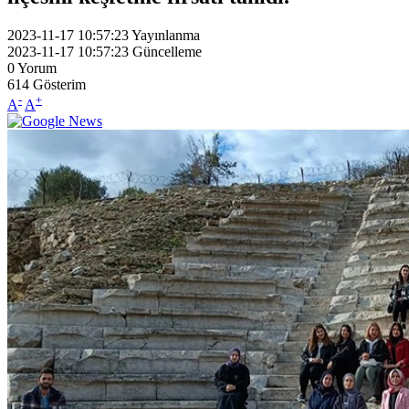
2023-11-17 10:57:23
Yayınlanma
2023-11-17 10:57:23
Güncelleme
0
Yorum
614
Gösterim
-
+
A
A