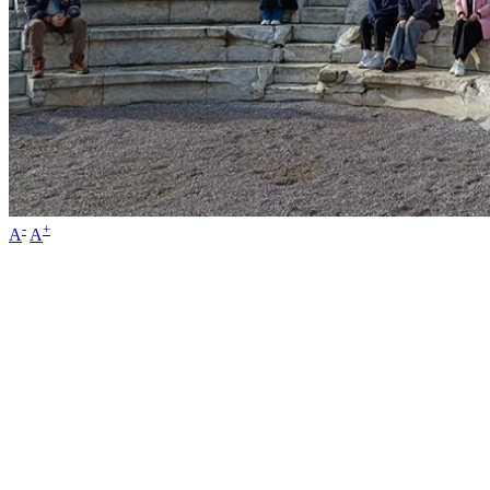
-
+
A
A