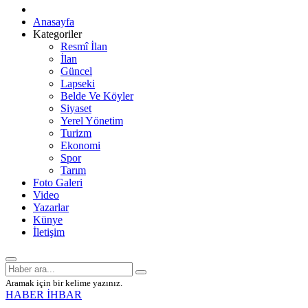
Anasayfa
Kategoriler
Resmî İlan
İlan
Güncel
Lapseki
Belde Ve Köyler
Siyaset
Yerel Yönetim
Turizm
Ekonomi
Spor
Tarım
Foto Galeri
Video
Yazarlar
Künye
İletişim
Aramak için bir kelime yazınız.
HABER İHBAR