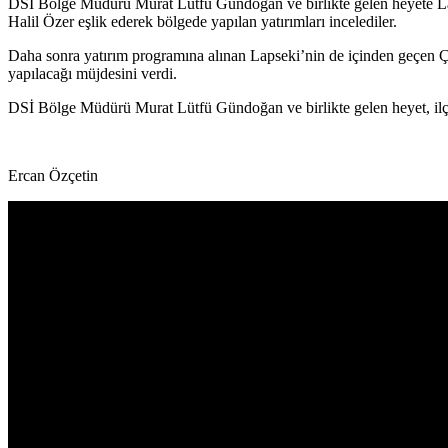
DSİ Bölge Müdürü Murat Lütfü Gündoğan ve birlikte gelen heyete Lap
Halil Özer eşlik ederek bölgede yapılan yatırımları incelediler.
Daha sonra yatırım programına alınan Lapseki’nin de içinden geçen Çın
yapılacağı müjdesini verdi.
DSİ Bölge Müdürü Murat Lütfü Gündoğan ve birlikte gelen heyet, ilç
Ercan Özçetin