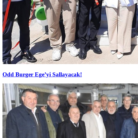
Odd Burger Ege’yi Sallayacak!