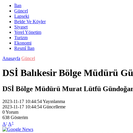
İlan
Güncel
Lapseki
Belde Ve Köyler
Siyaset
Yerel Yönetim
Turizm
Ekonomi
Resmî İlan
Anasayfa
Güncel
DSİ Balıkesir Bölge Müdürü Gü
DSİ Bölge Müdürü Murat Lütfü Gündoğan 
2023-11-17 10:44:54
Yayınlanma
2023-11-17 10:44:54
Güncelleme
0
Yorum
638
Gösterim
-
+
A
A