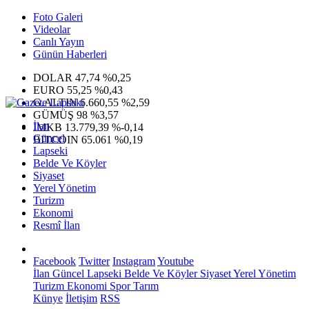
Foto Galeri
Videolar
Canlı Yayın
Günün Haberleri
DOLAR
47,74
%0,25
EURO
55,25
%0,43
G.ALTIN
6.660,55
%2,59
GÜMÜŞ
98
%3,57
İlan
IMKB
13.779,39
%-0,14
Güncel
BITCOIN
65.061
%0,19
Lapseki
Belde Ve Köyler
Siyaset
Yerel Yönetim
Turizm
Ekonomi
Resmî İlan
Facebook
Twitter
Instagram
Youtube
İlan
Güncel
Lapseki
Belde Ve Köyler
Siyaset
Yerel Yönetim
Turizm
Ekonomi
Spor
Tarım
Künye
İletişim
RSS