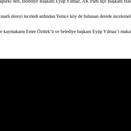
seki’den, Belediye Başkanı Eyüp Yılmaz, AK Parti İlçe Başkanı Hasan
arlı dereyi inceledi ardından Yenice köy de bulunan derede incelemeler
e kaymakamı Emre Öztürk’ü ve belediye başkanı Eyüp Yılmaz’ı makamın