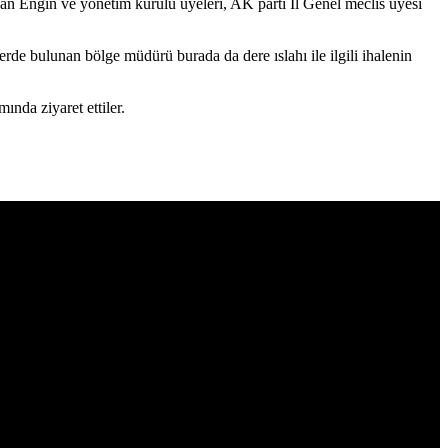
 Engin ve yönetim kurulu üyeleri, AK parti İl Genel meclis üyesi
de bulunan bölge müdürü burada da dere ıslahı ile ilgili ihalenin
da ziyaret ettiler.