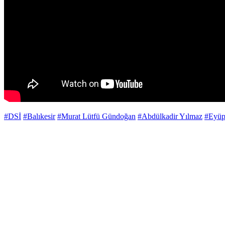
#DSİ
#Balıkesir
#Murat Lütfü Gündoğan
#Abdülkadir Yılmaz
#Eyüp