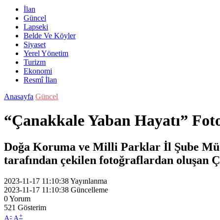
İlan
Güncel
Lapseki
Belde Ve Köyler
Siyaset
Yerel Yönetim
Turizm
Ekonomi
Resmî İlan
Anasayfa
Güncel
“Çanakkale Yaban Hayatı” Fotoğ
Doğa Koruma ve Milli Parklar İl Şube Mü
tarafından çekilen fotoğraflardan oluşan Ç
2023-11-17 11:10:38
Yayınlanma
2023-11-17 11:10:38
Güncelleme
0
Yorum
521
Gösterim
-
+
A
A