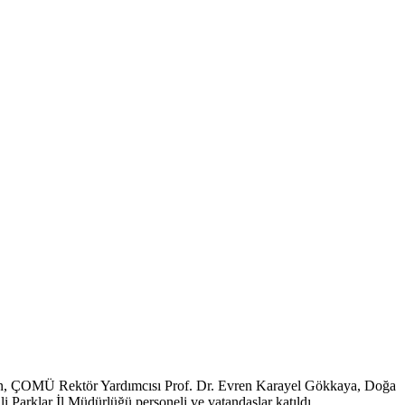
Şahin, ÇOMÜ Rektör Yardımcısı Prof. Dr. Evren Karayel Gökkaya, Doğa
Parklar İl Müdürlüğü personeli ve vatandaşlar katıldı.