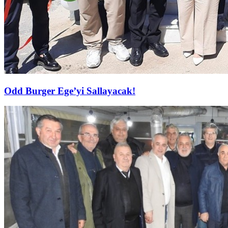
Odd Burger Ege’yi Sallayacak!