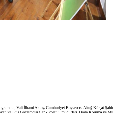
ş programına; Vali İlhami Aktaş, Cumhuriyet Başsavcısı Altuğ Kürşat 
tı ve Kuş Gözlemcisi Cenk Polat, il müdürleri, Doğa Koruma ve Milli 