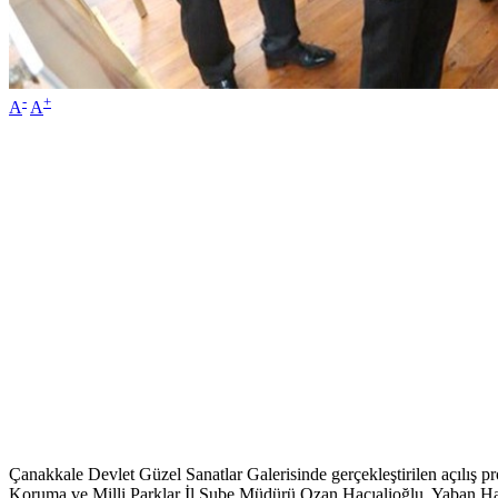
-
+
A
A
Çanakkale Devlet Güzel Sanatlar Galerisinde gerçekleştirilen açılı
Koruma ve Milli Parklar İl Şube Müdürü Ozan Hacıalioğlu, Yaban Haya