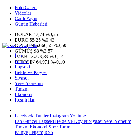
Foto Galeri
Videolar
Canlı Yayın
Günün Haberleri
DOLAR
47,74
%0,25
EURO
55,25
%0,43
G.ALTIN
6.660,55
%2,59
GÜMÜŞ
98
%3,57
İlan
IMKB
13.779,39
%-0,14
Güncel
BITCOIN
64.971
%-0,10
Lapseki
Belde Ve Köyler
Siyaset
Yerel Yönetim
Turizm
Ekonomi
Resmî İlan
Facebook
Twitter
Instagram
Youtube
İlan
Güncel
Lapseki
Belde Ve Köyler
Siyaset
Yerel Yönetim
Turizm
Ekonomi
Spor
Tarım
Künye
İletişim
RSS