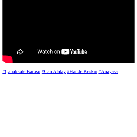
#Çanakkale Barosu
#Can Atalay
#Hande Keskin
#Anayasa