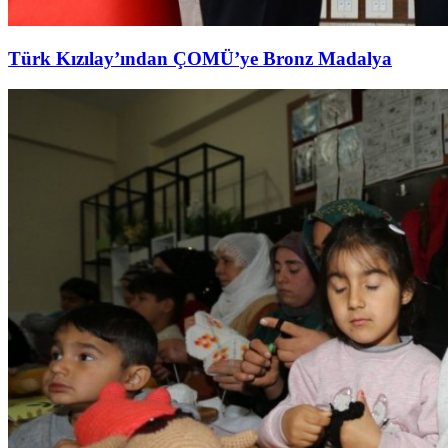
Türk Kızılay’ından ÇOMÜ’ye Bronz Madalya