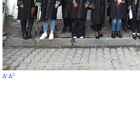
-
+
A
A