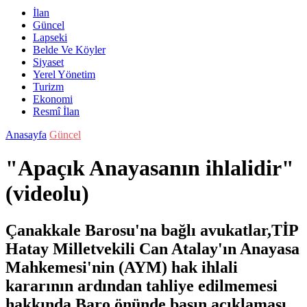
İlan
Güncel
Lapseki
Belde Ve Köyler
Siyaset
Yerel Yönetim
Turizm
Ekonomi
Resmî İlan
Anasayfa
Güncel
"Apaçık Anayasanın ihlalidir"
(videolu)
Çanakkale Barosu'na bağlı avukatlar,TİP
Hatay Milletvekili Can Atalay'ın Anayasa
Mahkemesi'nin (AYM) hak ihlali
kararının ardından tahliye edilmemesi
hakkında Baro önünde basın açıklaması