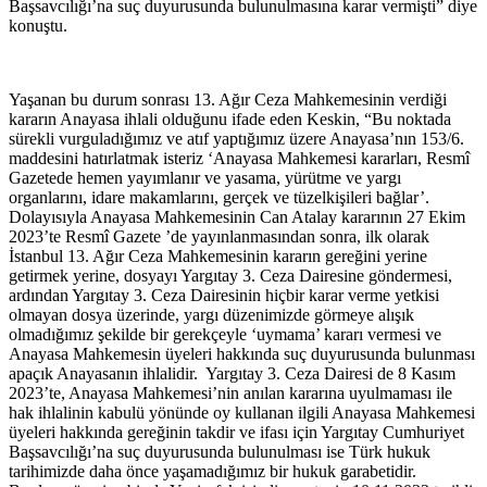
Başsavcılığı’na suç duyurusunda bulunulmasına karar vermişti” diye
konuştu.
Yaşanan bu durum sonrası 13. Ağır Ceza Mahkemesinin verdiği
kararın Anayasa ihlali olduğunu ifade eden Keskin, “Bu noktada
sürekli vurguladığımız ve atıf yaptığımız üzere Anayasa’nın 153/6.
maddesini hatırlatmak isteriz ‘Anayasa Mahkemesi kararları, Resmî
Gazetede hemen yayımlanır ve yasama, yürütme ve yargı
organlarını, idare makamlarını, gerçek ve tüzelkişileri bağlar’.
Dolayısıyla Anayasa Mahkemesinin Can Atalay kararının 27 Ekim
2023’te Resmî Gazete ’de yayınlanmasından sonra, ilk olarak
İstanbul 13. Ağır Ceza Mahkemesinin kararın gereğini yerine
getirmek yerine, dosyayı Yargıtay 3. Ceza Dairesine göndermesi,
ardından Yargıtay 3. Ceza Dairesinin hiçbir karar verme yetkisi
olmayan dosya üzerinde, yargı düzenimizde görmeye alışık
olmadığımız şekilde bir gerekçeyle ‘uymama’ kararı vermesi ve
Anayasa Mahkemesin üyeleri hakkında suç duyurusunda bulunması
apaçık Anayasanın ihlalidir. Yargıtay 3. Ceza Dairesi de 8 Kasım
2023’te, Anayasa Mahkemesi’nin anılan kararına uyulmaması ile
hak ihlalinin kabulü yönünde oy kullanan ilgili Anayasa Mahkemesi
üyeleri hakkında gereğinin takdir ve ifası için Yargıtay Cumhuriyet
Başsavcılığı’na suç duyurusunda bulunulması ise Türk hukuk
tarihimizde daha önce yaşamadığımız bir hukuk garabetidir.