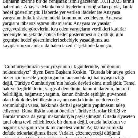
Bunların üzerine bir de Yenişafak isimli gazetenin 10.11.2023 tarihli
haberinde Anayasa Mahkemesi üyelerinin fotoğrafları paylaşılarak
hedef gösterilmiştir. Haberde yer verilen ifadeler ise Anayasa
yargısının hukuk sistemindeki konumunu zedeleyen, Anayasa
yargısını itibarsızlaştıran ithamlardır. Anayasa ve yasalar
çerçevesinde görevlerini icra eden yargıçların verdikleri kararlar
nedeniyle bu şekilde açıkça hedef gösterilmesi suç olduğu gibi
geçmişte hedef gösterilmeleri sebebiyle yaşadığımız acı
kayıplarımızın anıları da halen tazedir” şeklinde konuştu.
"Cumhuriyetimizin yeni yüzyılının ilk günlerinde, bir dönüm
noktasındayız" diyen Baro Başkanı Keskin, "Burada bir araya gelen
bizler için mesele yargı organları arasındaki içtihat uyuşmazlığı
değil, Türkiye Cumhuriyeti’nin hukuk devleti olma niteliğidir. Temel
hak ve özgürlüklerin, yargısal denetimin, kanuni idarenin, hukuki
belirliliğin, bağımsız yargının, kanun önünde eşitliğin güvencesi
olan hukuk devleti ilkesinin aşınmasında kimin, ne derecede
sorumluluğu varsa, hakkında derhal gereğinin yapılmasını talep
ediyoruz. Buna ilişkin somut öneriler Türkiye Barolar Birliği ve
Barolarımızca da yargı makamlarıyla paylaşılmıştır. Ortada siyaseten
taraf olma tevil edilebilecek bir durum değil, ortada hukukun ve
bağımsız yargının varlık mücadelesi vardır. Açıklamalarımızda
defatle tekrarladığımız üzere ‘Adalet, çözemeyeceği düğümü