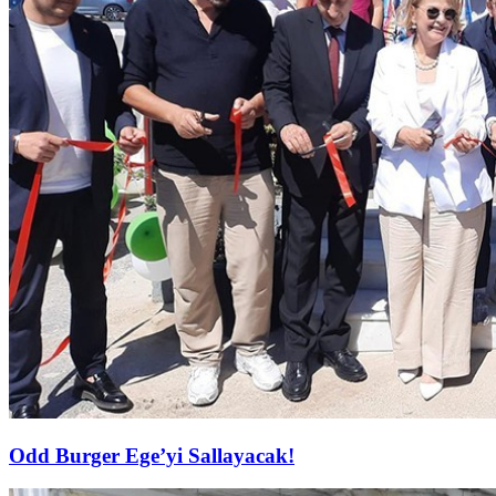
Odd Burger Ege’yi Sallayacak!