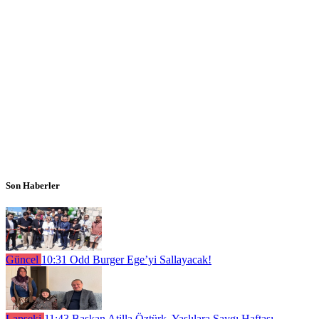
Son Haberler
Güncel
10:31
Odd Burger Ege’yi Sallayacak!
Lapseki
11:43
Başkan Atilla Öztürk, Yaşlılara Saygı Haftası