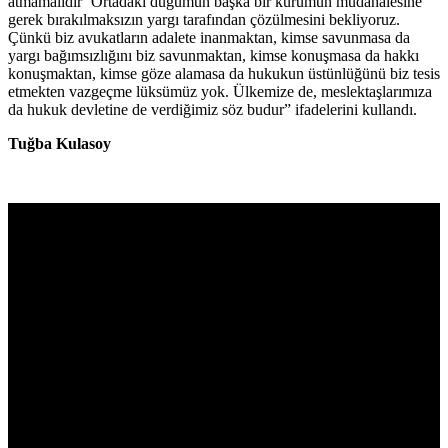
atmamalıdır’ Ortadaki düğümün başka bir kurumun müdahalesine
gerek bırakılmaksızın yargı tarafından çözülmesini bekliyoruz.
Çünkü biz avukatların adalete inanmaktan, kimse savunmasa da
yargı bağımsızlığını biz savunmaktan, kimse konuşmasa da hakkı
konuşmaktan, kimse göze alamasa da hukukun üstünlüğünü biz tesis
etmekten vazgeçme lüksümüz yok. Ülkemize de, meslektaşlarımıza
da hukuk devletine de verdiğimiz söz budur” ifadelerini kullandı.
Tuğba Kulasoy