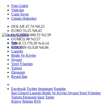
Foto Galeri
Videolar
Canlı Yayın
Günün Haberleri
DOLAR
47,74
%0,25
EURO
55,25
%0,43
G.ALTIN
6.660,55
%2,59
GÜMÜŞ
98
%3,57
İlan
IMKB
13.779,39
%-0,14
Güncel
BITCOIN
65.028
%0,06
Lapseki
Belde Ve Köyler
Siyaset
Yerel Yönetim
Turizm
Ekonomi
Resmî İlan
Facebook
Twitter
Instagram
Youtube
İlan
Güncel
Lapseki
Belde Ve Köyler
Siyaset
Yerel Yönetim
Turizm
Ekonomi
Spor
Tarım
Künye
İletişim
RSS