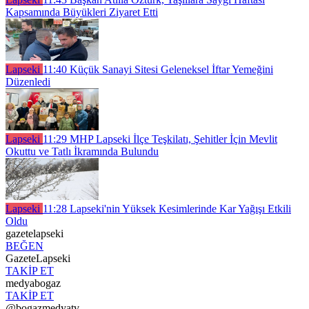
Kapsamında Büyükleri Ziyaret Etti
Lapseki
11:40
Küçük Sanayi Sitesi Geleneksel İftar Yemeğini
Düzenledi
Lapseki
11:29
MHP Lapseki İlçe Teşkilatı, Şehitler İçin Mevlit
Okuttu ve Tatlı İkramında Bulundu
Lapseki
11:28
Lapseki'nin Yüksek Kesimlerinde Kar Yağışı Etkili
Oldu
gazetelapseki
BEĞEN
GazeteLapseki
TAKİP ET
medyabogaz
TAKİP ET
@bogazmedyatv