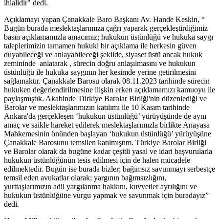
ihlalidir" dedi.
Açıklamayı yapan Çanakkale Baro Başkanı Av. Hande Keskin, “
Bugün burada meslektaşlarımıza çağrı yaparak gerçekleştirdiğimiz
basın açıklamamızla amacımız; hukukun üstünlüğü ve hukuka saygı
taleplerimizin tamamen hukuki bir açıklama ile herkesin güven
duyabileceği ve anlayabileceği şekilde, siyaset üstü ancak hukuk
zemininde anlatarak , sürecin doğru anlaşılmasını ve hukukun
üstünlüğü ile hukuka saygının her kesimde yerine getirilmesini
sağlamaktır. Çanakkale Barosu olarak 08.11.2023 tarihinde sürecin
hukuken değerlendirilmesine ilişkin erken açıklamamızı kamuoyu ile
paylaşmıştık. Akabinde Türkiye Barolar Birliği'nin düzenlediği ve
Barolar ve meslektaşlarımızın katılımı ile 10 Kasım tarihinde
Ankara'da gerçekleşen ‘hukukun üstünlüğü’ yürüyüşünde de aynı
amaç ve saikle hareket edilerek meslektaşlarımızla birlikte Anayasa
Mahkemesinin önünden başlayan ‘hukukun üstünlüğü’ yürüyüşüne
Çanakkale Barosunu temsilen katılmıştım. Türkiye Barolar Birliği
ve Barolar olarak da bugüne kadar çeşitli yasal ve idari başvurularla
hukukun üstünlüğünün tesis edilmesi için de halen mücadele
edilmektedir. Bugün ise burada bizler; bağımsız savunmayı serbestçe
temsil eden avukatlar olarak; yargının bağımsızlığını,
yurttaşlarımızın adil yargılanma hakkını, kuvvetler ayrılığını ve
hukukun üstünlüğüne vurgu yapmak ve savunmak için buradayız”
dedi.