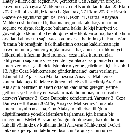
Hatay Milletvekili seçilen Av. Şerafettin Can Atalay’ın bireysel
başvurusu , Anayasa Mahkemesi Genel Kurulu tarafından 25 Ekim
2023’te ihlal tespitiyle karara bağlanarak, 27 Ekim 2023’te Resmî
Gazete’de yayınlandığını belirten Keskin, "Kararda, Anayasa
Mahkemesinin önceki içtihadına uygun olarak, başvurucunun
seçilme ve siyasi faaliyette bulunma hakkı ile kişi hürriyeti ve
güvenliği hakkının ihlal edildiği tespit edildikten sonra; hak ihlalinin
ortadan kalkmasını sağlayacak adımlar da belirtilmişti. Buna göre,
‘kararın bir örneğinin, hak ihlallerinin ortadan kaldırılması için
başvurucunun yeniden yargılanmasına başlanması, mahkûmiyet
hükmünün infazının durdurulması, ceza infaz kurumundan
tahliyesinin sağlanması ve yeniden yapılacak yargılamada durma
kararı verilmesi şeklindeki işlemlerin yerine getirilmesi için İstanbul
13. Ağır Ceza Mahkemesine gönderilmesine’ karar verilmişti.
İstanbul 13. Ağır Ceza Mahkemesi ise Anayasa Mahkemesi
kararındaki açık ifadelere rağmen, milletvekili seçilmiş Av. Can
Atalay’ın belirtilen ihlalleri ortadan kaldırarak gereğini yerine
getirmek yerine dosyayı yasalarımızda bulunmayan bir usulle
dosyayı Yargıtay 3. Ceza Dairesine göndermişti. Yargıtay 3. Ceza
Dairesi de 8 Kasım 2023’te, Anayasa Mahkemesi’nin anılan
kararına uyulmamasına, Can Atalay'ın milletvekilliğinin
düşürülmesine yönelik işlemlere başlanması için kararın bir
örneğinin TBMM Başkanlığı’na gönderilmesine, hak ihlalinin
kabulü yönünde oy kullanan ilgili Anayasa Mahkemesi üyeleri
hakkında gereğinin takdir ve ifası için Yargıtay Cumhuriyet