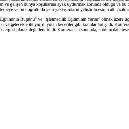
işen ve gelişen dünya koşullarına ayak uydurmak zorunda olduğu ve bu d
rlemeye ve bu doğrultuda yeni yaklaşımların geliştirilmesinin altı çizilmiş
ğitiminin Bugünü” ve “İşletmecilik Eğitiminin Yarını” olmak üzere üç o
ve gelecekte ihtiyaç duyulan beceriler gibi konular tartışıldı. Konfer
göstergesi olarak değerlendirildi. Konferansın sonunda, katılımcılara teşe