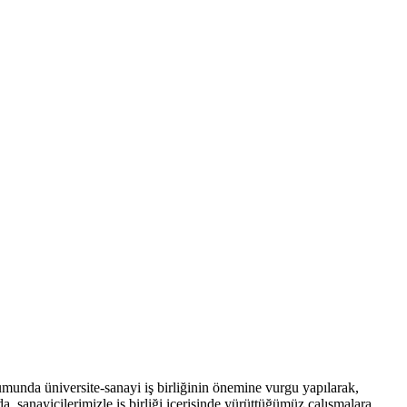
umunda üniversite-sanayi iş birliğinin önemine vurgu yapılarak,
, sanayicilerimizle iş birliği içerisinde yürüttüğümüz çalışmalara