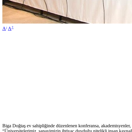
-
+
A
A
Biga Doğtaş ev sahipliğinde düzenlenen konferansa, akademisyenler, öğ
“Üniversitelerimiz, sanayimizin ihtiyaç duyduğu nitelikli insan kaynağ