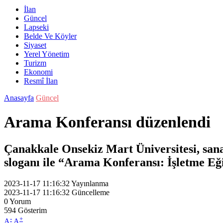
İlan
Güncel
Lapseki
Belde Ve Köyler
Siyaset
Yerel Yönetim
Turizm
Ekonomi
Resmî İlan
Anasayfa
Güncel
Arama Konferansı düzenlendi
Çanakkale Onsekiz Mart Üniversitesi, sana
sloganı ile “Arama Konferansı: İşletme Eği
2023-11-17 11:16:32
Yayınlanma
2023-11-17 11:16:32
Güncelleme
0
Yorum
594
Gösterim
-
+
A
A