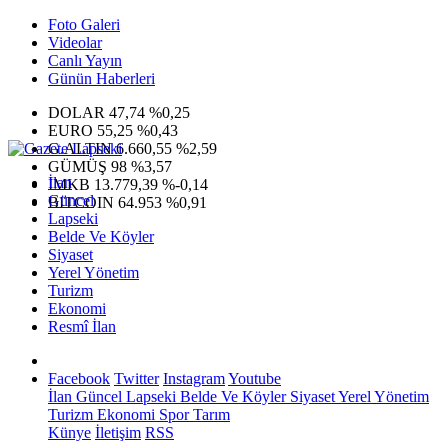
Foto Galeri
Videolar
Canlı Yayın
Günün Haberleri
DOLAR
47,74
%0,25
EURO
55,25
%0,43
G.ALTIN
6.660,55
%2,59
GÜMÜŞ
98
%3,57
İlan
IMKB
13.779,39
%-0,14
Güncel
BITCOIN
64.953
%0,91
Lapseki
Belde Ve Köyler
Siyaset
Yerel Yönetim
Turizm
Ekonomi
Resmî İlan
Facebook
Twitter
Instagram
Youtube
İlan
Güncel
Lapseki
Belde Ve Köyler
Siyaset
Yerel Yönetim
Turizm
Ekonomi
Spor
Tarım
Künye
İletişim
RSS