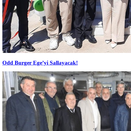
Odd Burger Ege’yi Sallayacak!