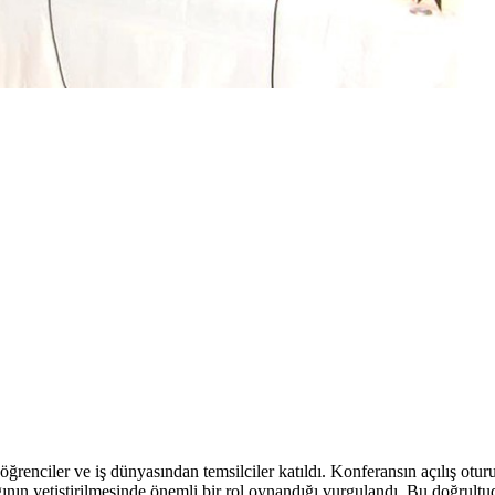
renciler ve iş dünyasından temsilciler katıldı. Konferansın açılış otur
ının yetiştirilmesinde önemli bir rol oynandığı vurgulandı. Bu doğrultuda