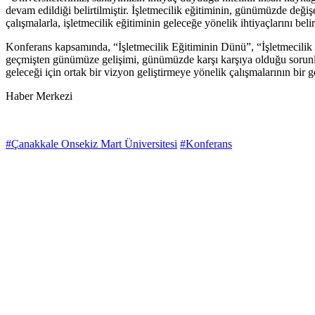
devam edildiği belirtilmiştir. İşletmecilik eğitiminin, günümüzde değ
çalışmalarla, işletmecilik eğitiminin geleceğe yönelik ihtiyaçlarını beli
Konferans kapsamında, “İşletmecilik Eğitiminin Dünü”, “İşletmecilik E
geçmişten günümüze gelişimi, günümüzde karşı karşıya olduğu sorunlar 
geleceği için ortak bir vizyon geliştirmeye yönelik çalışmalarının bir 
Haber Merkezi
#Çanakkale Onsekiz Mart Üniversitesi
#Konferans