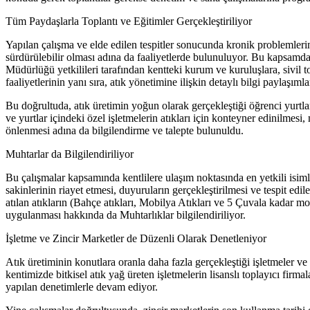
Tüm Paydaşlarla Toplantı ve Eğitimler Gerçekleştiriliyor
Yapılan çalışma ve elde edilen tespitler sonucunda kronik problemlerin 
sürdürülebilir olması adına da faaliyetlerde bulunuluyor. Bu kapsamda
Müdürlüğü yetkilileri tarafından kentteki kurum ve kuruluşlara, sivil 
faaliyetlerinin yanı sıra, atık yönetimine ilişkin detaylı bilgi paylaşımla
Bu doğrultuda, atık üretimin yoğun olarak gerçekleştiği öğrenci yurtların
ve yurtlar içindeki özel işletmelerin atıkları için konteyner edinilmes
önlenmesi adına da bilgilendirme ve talepte bulunuldu.
Muhtarlar da Bilgilendiriliyor
Bu çalışmalar kapsamında kentlilere ulaşım noktasında en yetkili isim
sakinlerinin riayet etmesi, duyuruların gerçekleştirilmesi ve tespit edi
atılan atıkların (Bahçe atıkları, Mobilya Atıkları ve 5 Çuvala kadar mo
uygulanması hakkında da Muhtarlıklar bilgilendiriliyor.
İşletme ve Zincir Marketler de Düzenli Olarak Denetleniyor
Atık üretiminin konutlara oranla daha fazla gerçekleştiği işletmeler v
kentimizde bitkisel atık yağ üreten işletmelerin lisanslı toplayıcı f
yapılan denetimlerle devam ediyor.