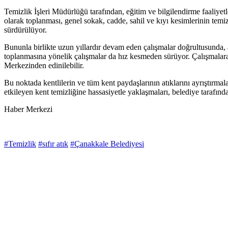
Temizlik İşleri Müdürlüğü tarafından, eğitim ve bilgilendirme faaliyetl
olarak toplanması, genel sokak, cadde, sahil ve kıyı kesimlerinin temizl
sürdürülüyor.
Bununla birlikte uzun yıllardır devam eden çalışmalar doğrultusunda, atık 
toplanmasına yönelik çalışmalar da hız kesmeden sürüyor. Çalışmalara 
Merkezinden edinilebilir.
Bu noktada kentlilerin ve tüm kent paydaşlarının atıklarını ayrıştırmal
etkileyen kent temizliğine hassasiyetle yaklaşmaları, belediye tarafın
Haber Merkezi
#Temizlik
#sıfır atık
#Çanakkale Belediyesi