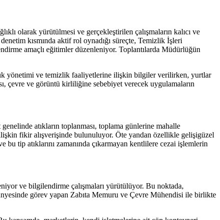
ıklı olarak yürütülmesi ve gerçekleştirilen çalışmaların kalıcı ve
enetim kısmında aktif rol oynadığı süreçte, Temizlik İşleri
gilendirme amaçlı eğitimler düzenleniyor. Toplantılarda Müdürlüğün
yönetimi ve temizlik faaliyetlerine ilişkin bilgiler verilirken, yurtlar
ası, çevre ve görüntü kirliliğine sebebiyet verecek uygulamaların
t genelinde atıkların toplanması, toplama günlerine mahalle
lişkin fikir alışverişinde bulunuluyor. Öte yandan özellikle gelişigüzel
 ve bu tip atıklarını zamanında çıkarmayan kentlilere cezai işlemlerin
eniyor ve bilgilendirme çalışmaları yürütülüyor. Bu noktada,
ü bünyesinde görev yapan Zabıta Memuru ve Çevre Mühendisi ile birlikte