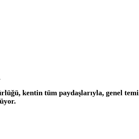
i
lüğü, kentin tüm paydaşlarıyla, genel temiz
rüyor.