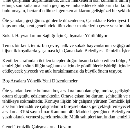
Yine çalışmalar doğrultusunda, zincir marketlerin son kullanma tarihi
edinip, son kullanma tarihi geçmiş ve imha edilecek atıklarını bu konte
bulunmayan, bertaraf edilmesi gereken atıklarını gelişigüzel bir şekild
Öte yandan, geçtiğimiz günlerde düzenlenen, Çanakkale Belediyesi Tem
kapsamında, kent genelindeki tüm zincir marketlerin çevre ve sıfır atık 
Sokak Hayvanlarının Sağlığı İçin Çalışmalar Yürütülüyor
Temiz bir kent, temiz bir çevre, halk ve sokak hayvanlarının sağlığı 
hijyenik koşullarda yaşaması için Çanakkale Belediyesi Temizlik İşleri
Kentliler tarafından iletilen talepler doğrultusunda talep edilen bölg
temizliğinin sürekliliğin sağlanması için de gönüllülerle işbirliği iç
etkileyecek yiyecek ve atık bırakılmaması da büyük önem taşıyor.
Boş Arsalara Yönelik Yeni Düzenlemeler
Öte yandan kentte bulunan boş arsalara bırakılan çöp, moloz, gelişigü
ortam oluştuğu gözlenmektedir. Ortaya çıkan bu durum, şehircilik ve es
tehlikeye sokmaktadır. Konuya ilişkin bir çalışma yürüten Temizlik İşle
arsaların temizlik ve çalışmalarını bireysel olarak gerçekleştiremeyec
arsalarda 3194 sayılı İmar Kanunun 40. Maddesi gereğince Belediyemiz
yazılı olarak vermesi gerekmektedir. Mülk sahipleri tarafından temizlik
Genel Temizlik Çalışmalarına Devam…