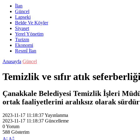
İlan
Güncel
Lapseki
Belde Ve Köyler
Siyaset
Yerel Yönetim
Turizm
Ekonomi
Resmî İlan
Anasayfa
Güncel
Temizlik ve sıfır atık seferberliğ
Çanakkale Belediyesi Temizlik İşleri Müdür
ortak faaliyetlerini aralıksız olarak sürdü
2023-11-17 11:18:37
Yayınlanma
2023-11-17 11:18:37
Güncelleme
0
Yorum
588
Gösterim
-
+
A
A