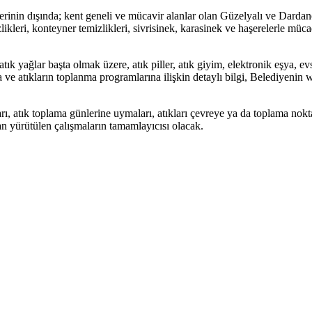
erinin dışında; kent geneli ve mücavir alanlar olan Güzelyalı ve Dardano
ikleri, konteyner temizlikleri, sivrisinek, karasinek ve haşerelerle müca
yağlar başta olmak üzere, atık piller, atık giyim, elektronik eşya, evsel a
ve atıkların toplanma programlarına ilişkin detaylı bilgi, Belediyenin 
arı, atık toplama günlerine uymaları, atıkları çevreye ya da toplama nok
dan yürütülen çalışmaların tamamlayıcısı olacak.