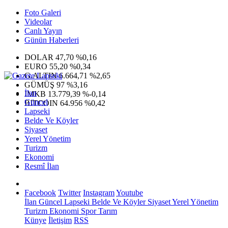
Foto Galeri
Videolar
Canlı Yayın
Günün Haberleri
DOLAR
47,70
%0,16
EURO
55,20
%0,34
G.ALTIN
6.664,71
%2,65
GÜMÜŞ
97
%3,16
İlan
IMKB
13.779,39
%-0,14
Güncel
BITCOIN
64.956
%0,42
Lapseki
Belde Ve Köyler
Siyaset
Yerel Yönetim
Turizm
Ekonomi
Resmî İlan
Facebook
Twitter
Instagram
Youtube
İlan
Güncel
Lapseki
Belde Ve Köyler
Siyaset
Yerel Yönetim
Turizm
Ekonomi
Spor
Tarım
Künye
İletişim
RSS