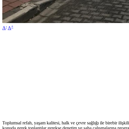
-
+
A
A
Toplumsal refah, yaşam kalitesi, halk ve çevre sağlığı ile birebir iliş
konuda gerek toplantılar gerekse denetim ve saha çalışmalarına progr