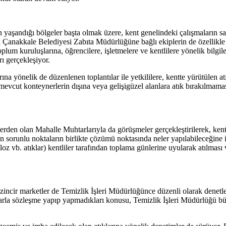
yaşandığı bölgeler başta olmak üzere, kent genelindeki çalışmaların sağl
 Çanakkale Belediyesi Zabıta Müdürlüğüne bağlı ekiplerin de özellikle d
toplum kuruluşlarına, öğrencilere, işletmelere ve kentlilere yönelik bil
rı gerçekleşiyor.
a yönelik de düzenlenen toplantılar ile yetkililere, kentte yürütülen atık 
i, mevcut konteynerlerin dışına veya gelişigüzel alanlara atık bırakılmam
lerden olan Mahalle Muhtarlarıyla da görüşmeler gerçekleştirilerek, ken
len sorunlu noktaların birlikte çözümü noktasında neler yapılabileceğine i
loz vb. atıklar) kentliler tarafından toplama günlerine uyularak atılması
e zincir marketler de Temizlik İşleri Müdürlüğünce düzenli olarak denetl
irmalarla sözleşme yapıp yapmadıkları konusu, Temizlik İşleri Müdürlüğ