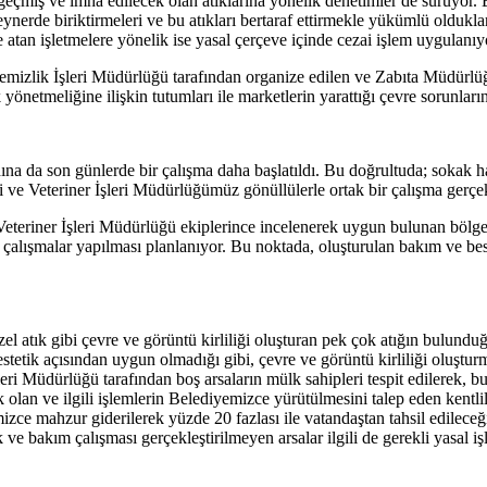
 geçmiş ve imha edilecek olan atıklarına yönelik denetimler de sürüyor. 
ynerde biriktirmeleri ve bu atıkları bertaraf ettirmekle yükümlü olduklar
e atan işletmelere yönelik ise yasal çerçeve içinde cezai işlem uygulanıy
izlik İşleri Müdürlüğü tarafından organize edilen ve Zabıta Müdürlüğü
yönetmeliğine ilişkin tutumları ile marketlerin yarattığı çevre sorunların
adına da son günlerde bir çalışma daha başlatıldı. Bu doğrultuda; sokak 
 ve Veteriner İşleri Müdürlüğümüz gönüllülerle ortak bir çalışma gerçek
e, Veteriner İşleri Müdürlüğü ekiplerince incelenerek uygun bulunan böl
inde çalışmalar yapılması planlanıyor. Bu noktada, oluşturulan bakım ve 
zel atık gibi çevre ve görüntü kirliliği oluşturan pek çok atığın bulund
tetik açısından uygun olmadığı gibi, çevre ve görüntü kirliliği oluştur
ri Müdürlüğü tarafından boş arsaların mülk sahipleri tespit edilerek, bu
ek olan ve ilgili işlemlerin Belediyemizce yürütülmesini talep eden kentl
ce mahzur giderilerek yüzde 20 fazlası ile vatandaştan tahsil edileceği
 ve bakım çalışması gerçekleştirilmeyen arsalar ilgili de gerekli yasal i