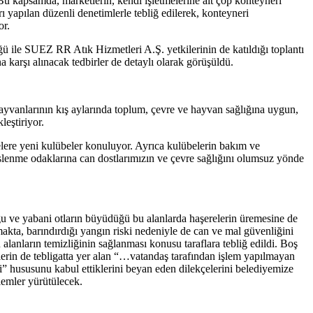
Bu kapsamda, marketlerin, kendi işletmelerine ait çöp konteyneri
ı yapılan düzenli denetimlerle tebliğ edilerek, konteyneri
or.
 ile SUEZ RR Atık Hizmetleri A.Ş. yetkilerinin de katıldığı toplantı
a karşı alınacak tedbirler de detaylı olarak görüşüldü.
hayvanlarının kış aylarında toplum, çevre ve hayvan sağlığına uygun,
leştiriyor.
gelere yeni kulübeler konuluyor. Ayrıca kulübelerin bakım ve
beslenme odaklarına can dostlarımızın ve çevre sağlığını olumsuz yönde
uğu ve yabani otların büyüdüğü bu alanlarda haşerelerin üremesine de
makta, barındırdığı yangın riski nedeniyle de can ve mal güvenliğini
 alanların temizliğinin sağlanması konusu taraflara tebliğ edildi. Boş
ilerin de tebligatta yer alan “…vatandaş tarafından işlem yapılmayan
” hususunu kabul ettiklerini beyan eden dilekçelerini belediyemize
şlemler yürütülecek.