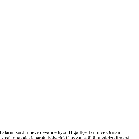
balarını sürdürmeye devam ediyor. Biga İlçe Tarım ve Orman
ışmalarına odaklanarak, bölgedeki hayvan sağlığını güçlendirmeyi