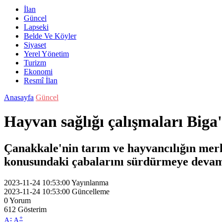
İlan
Güncel
Lapseki
Belde Ve Köyler
Siyaset
Yerel Yönetim
Turizm
Ekonomi
Resmî İlan
Anasayfa
Güncel
Hayvan sağlığı çalışmaları Big
Çanakkale'nin tarım ve hayvancılığın mer
konusundaki çabalarını sürdürmeye devam
2023-11-24 10:53:00
Yayınlanma
2023-11-24 10:53:00
Güncelleme
0
Yorum
612
Gösterim
-
+
A
A