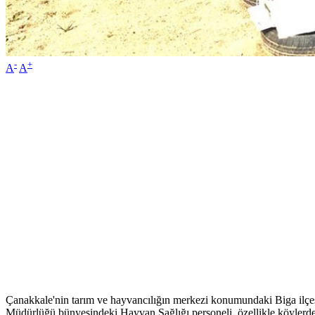
-
+
A
A
Çanakkale'nin tarım ve hayvancılığın merkezi konumundaki Biga ilç
Müdürlüğü bünyesindeki Hayvan Sağlığı personeli, özellikle köylerde