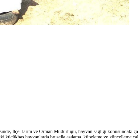
esinde, İlçe Tarım ve Orman Müdürlüğü, hayvan sağlığı konusundaki ça
ki küçükbaş hayvanlarda brusella aşılama, küpeleme ve güncelleme çal