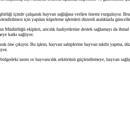
işbirliği içinde çalışarak hayvan sağlığına verilen önemi vurguluyor. Br
klendirilmesi için yapılan küpeleme işlemleri düzenli aralıklarla güncell
n Müdürlüğü ekipleri, arıcılık faaliyetlerine destek sağlamayı da ihmal 
meye katkı sağlıyor.
arak öne çıkıyor. Bu işlem, hayvan sahiplerine hayvan takibi yapma, düze
ıyor.
bölgedeki tarım ve hayvancılık sektörünü güçlendirmeye, hayvan sağlığ