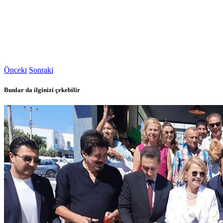
Önceki
Sonraki
Bunlar da ilginizi çekebilir