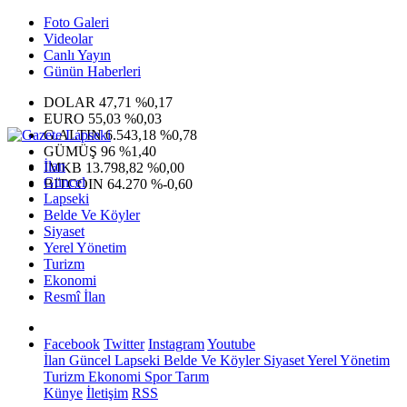
Foto Galeri
Videolar
Canlı Yayın
Günün Haberleri
DOLAR
47,71
%0,17
EURO
55,03
%0,03
G.ALTIN
6.543,18
%0,78
GÜMÜŞ
96
%1,40
İlan
IMKB
13.798,82
%0,00
Güncel
BITCOIN
64.270
%-0,60
Lapseki
Belde Ve Köyler
Siyaset
Yerel Yönetim
Turizm
Ekonomi
Resmî İlan
Facebook
Twitter
Instagram
Youtube
İlan
Güncel
Lapseki
Belde Ve Köyler
Siyaset
Yerel Yönetim
Turizm
Ekonomi
Spor
Tarım
Künye
İletişim
RSS