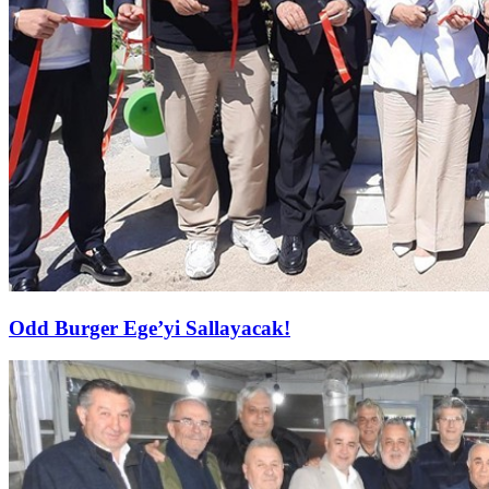
Odd Burger Ege’yi Sallayacak!