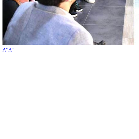
-
+
A
A