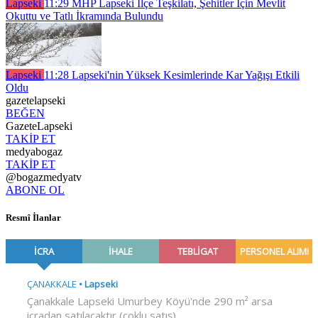
Lapseki
11:29
MHP Lapseki İlçe Teşkilatı, Şehitler İçin Mevlit
Okuttu ve Tatlı İkramında Bulundu
Lapseki
11:28
Lapseki'nin Yüksek Kesimlerinde Kar Yağışı Etkili
Oldu
gazetelapseki
BEĞEN
GazeteLapseki
TAKİP ET
medyabogaz
TAKİP ET
@bogazmedyatv
ABONE OL
Resmî İlanlar