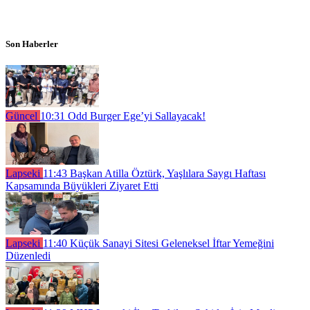
Son Haberler
Güncel
10:31
Odd Burger Ege’yi Sallayacak!
Lapseki
11:43
Başkan Atilla Öztürk, Yaşlılara Saygı Haftası
Kapsamında Büyükleri Ziyaret Etti
Lapseki
11:40
Küçük Sanayi Sitesi Geleneksel İftar Yemeğini
Düzenledi