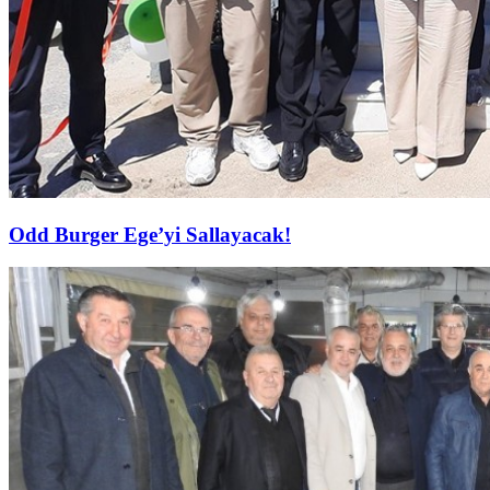
Odd Burger Ege’yi Sallayacak!