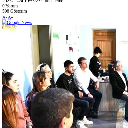
2023-11-24 10:55:23
Güncelleme
0
Yorum
598
Gösterim
-
+
A
A