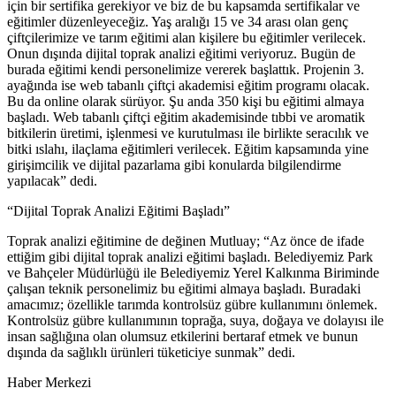
için bir sertifika gerekiyor ve biz de bu kapsamda sertifikalar ve
eğitimler düzenleyeceğiz. Yaş aralığı 15 ve 34 arası olan genç
çiftçilerimize ve tarım eğitimi alan kişilere bu eğitimler verilecek.
Onun dışında dijital toprak analizi eğitimi veriyoruz. Bugün de
burada eğitimi kendi personelimize vererek başlattık. Projenin 3.
ayağında ise web tabanlı çiftçi akademisi eğitim programı olacak.
Bu da online olarak sürüyor. Şu anda 350 kişi bu eğitimi almaya
başladı. Web tabanlı çiftçi eğitim akademisinde tıbbi ve aromatik
bitkilerin üretimi, işlenmesi ve kurutulması ile birlikte seracılık ve
bitki ıslahı, ilaçlama eğitimleri verilecek. Eğitim kapsamında yine
girişimcilik ve dijital pazarlama gibi konularda bilgilendirme
yapılacak” dedi.
“Dijital Toprak Analizi Eğitimi Başladı”
Toprak analizi eğitimine de değinen Mutluay; “Az önce de ifade
ettiğim gibi dijital toprak analizi eğitimi başladı. Belediyemiz Park
ve Bahçeler Müdürlüğü ile Belediyemiz Yerel Kalkınma Biriminde
çalışan teknik personelimiz bu eğitimi almaya başladı. Buradaki
amacımız; özellikle tarımda kontrolsüz gübre kullanımını önlemek.
Kontrolsüz gübre kullanımının toprağa, suya, doğaya ve dolayısı ile
insan sağlığına olan olumsuz etkilerini bertaraf etmek ve bunun
dışında da sağlıklı ürünleri tüketiciye sunmak” dedi.
Haber Merkezi