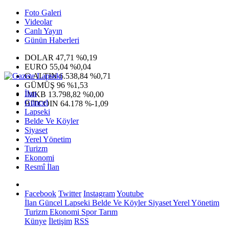
Foto Galeri
Videolar
Canlı Yayın
Günün Haberleri
DOLAR
47,71
%0,19
EURO
55,04
%0,04
G.ALTIN
6.538,84
%0,71
GÜMÜŞ
96
%1,53
İlan
IMKB
13.798,82
%0,00
Güncel
BITCOIN
64.178
%-1,09
Lapseki
Belde Ve Köyler
Siyaset
Yerel Yönetim
Turizm
Ekonomi
Resmî İlan
Facebook
Twitter
Instagram
Youtube
İlan
Güncel
Lapseki
Belde Ve Köyler
Siyaset
Yerel Yönetim
Turizm
Ekonomi
Spor
Tarım
Künye
İletişim
RSS