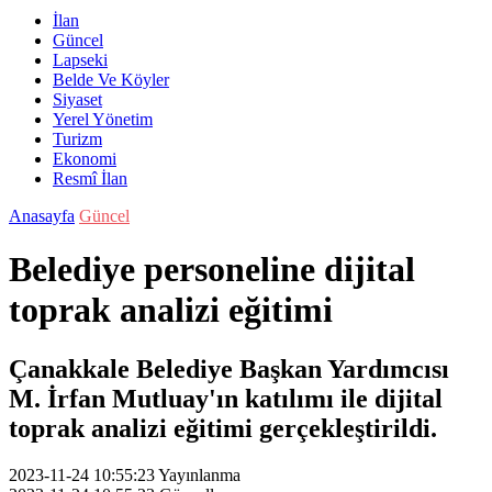
İlan
Güncel
Lapseki
Belde Ve Köyler
Siyaset
Yerel Yönetim
Turizm
Ekonomi
Resmî İlan
Anasayfa
Güncel
Belediye personeline dijital
toprak analizi eğitimi
Çanakkale Belediye Başkan Yardımcısı
M. İrfan Mutluay'ın katılımı ile dijital
toprak analizi eğitimi gerçekleştirildi.
2023-11-24 10:55:23
Yayınlanma