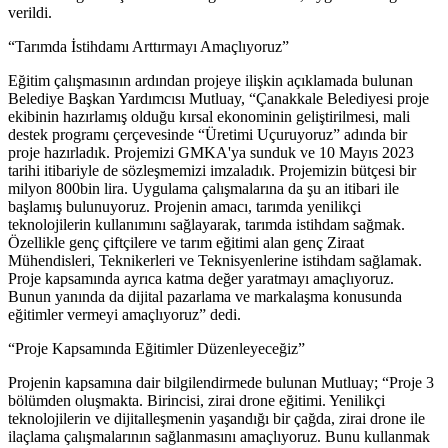
verildi.
“Tarımda İstihdamı Arttırmayı Amaçlıyoruz”
Eğitim çalışmasının ardından projeye ilişkin açıklamada bulunan
Belediye Başkan Yardımcısı Mutluay, “Çanakkale Belediyesi proje
ekibinin hazırlamış olduğu kırsal ekonominin geliştirilmesi, mali
destek programı çerçevesinde “Üretimi Uçuruyoruz” adında bir
proje hazırladık. Projemizi GMKA'ya sunduk ve 10 Mayıs 2023
tarihi itibariyle de sözleşmemizi imzaladık. Projemizin bütçesi bir
milyon 800bin lira. Uygulama çalışmalarına da şu an itibari ile
başlamış bulunuyoruz. Projenin amacı, tarımda yenilikçi
teknolojilerin kullanımını sağlayarak, tarımda istihdam sağmak.
Özellikle genç çiftçilere ve tarım eğitimi alan genç Ziraat
Mühendisleri, Teknikerleri ve Teknisyenlerine istihdam sağlamak.
Proje kapsamında ayrıca katma değer yaratmayı amaçlıyoruz.
Bunun yanında da dijital pazarlama ve markalaşma konusunda
eğitimler vermeyi amaçlıyoruz” dedi.
“Proje Kapsamında Eğitimler Düzenleyeceğiz”
Projenin kapsamına dair bilgilendirmede bulunan Mutluay; “Proje 3
bölümden oluşmakta. Birincisi, zirai drone eğitimi. Yenilikçi
teknolojilerin ve dijitalleşmenin yaşandığı bir çağda, zirai drone ile
ilaçlama çalışmalarının sağlanmasını amaçlıyoruz. Bunu kullanmak