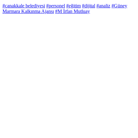
#çanakkale belediyesi
#personel
#eğitim
#dijital
#analiz
#Güney
Marmara Kalkınma Ajansı
#M İrfan Mutluay