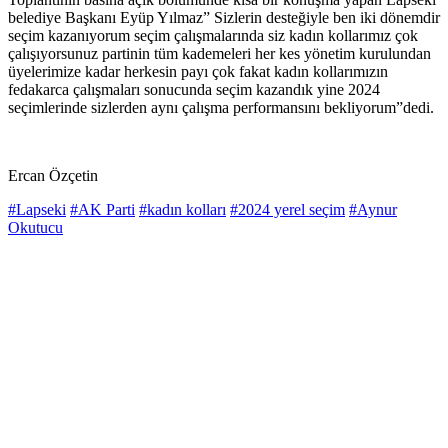
belediye Başkanı Eyüp Yılmaz” Sizlerin desteğiyle ben iki dönemdir
seçim kazanıyorum seçim çalışmalarında siz kadın kollarımız çok
çalışıyorsunuz partinin tüm kademeleri her kes yönetim kurulundan
üyelerimize kadar herkesin payı çok fakat kadın kollarımızın
fedakarca çalışmaları sonucunda seçim kazandık yine 2024
seçimlerinde sizlerden aynı çalışma performansını bekliyorum”dedi.
Ercan Özçetin
#Lapseki
#AK Parti
#kadın kolları
#2024 yerel seçim
#Aynur
Okutucu