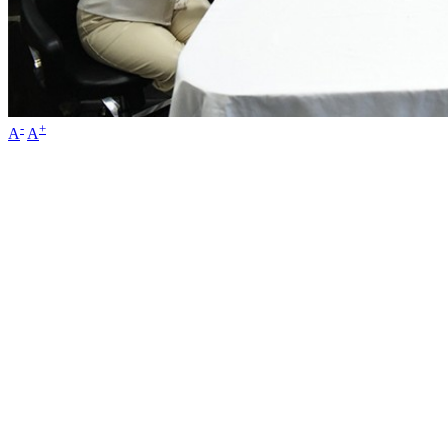
-
+
A
A