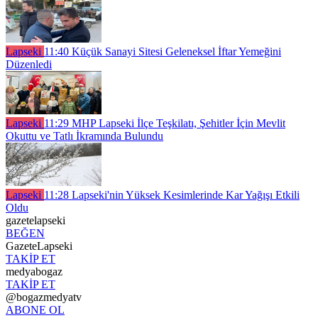
Lapseki
11:40
Küçük Sanayi Sitesi Geleneksel İftar Yemeğini
Düzenledi
Lapseki
11:29
MHP Lapseki İlçe Teşkilatı, Şehitler İçin Mevlit
Okuttu ve Tatlı İkramında Bulundu
Lapseki
11:28
Lapseki'nin Yüksek Kesimlerinde Kar Yağışı Etkili
Oldu
gazetelapseki
BEĞEN
GazeteLapseki
TAKİP ET
medyabogaz
TAKİP ET
@bogazmedyatv
ABONE OL