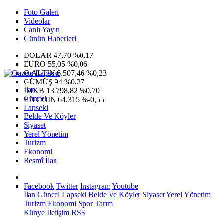
Foto Galeri
Videolar
Canlı Yayın
Günün Haberleri
DOLAR
47,70
%0,17
EURO
55,05
%0,06
G.ALTIN
6.507,46
%0,23
GÜMÜŞ
94
%0,27
İlan
IMKB
13.798,82
%0,70
Güncel
BITCOIN
64.315
%-0,55
Lapseki
Belde Ve Köyler
Siyaset
Yerel Yönetim
Turizm
Ekonomi
Resmî İlan
Facebook
Twitter
Instagram
Youtube
İlan
Güncel
Lapseki
Belde Ve Köyler
Siyaset
Yerel Yönetim
Turizm
Ekonomi
Spor
Tarım
Künye
İletişim
RSS