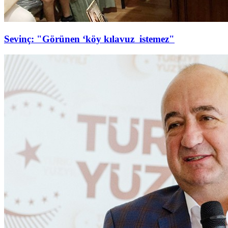
Sevinç: "Görünen ‘köy kılavuz istemez"