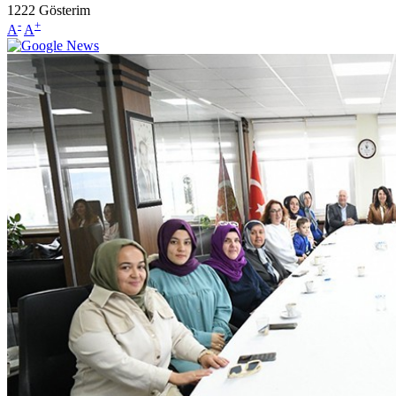
1222
Gösterim
-
+
A
A