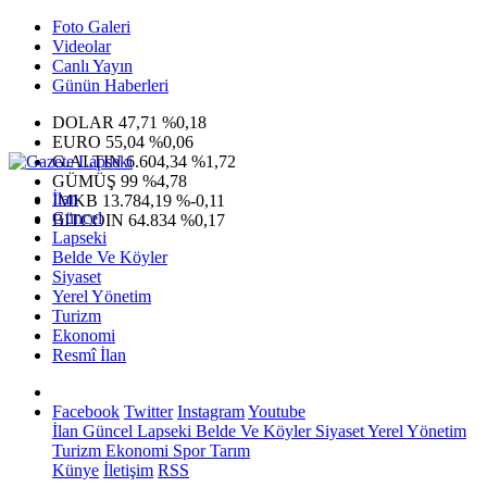
Foto Galeri
Videolar
Canlı Yayın
Günün Haberleri
DOLAR
47,71
%0,18
EURO
55,04
%0,06
G.ALTIN
6.604,34
%1,72
GÜMÜŞ
99
%4,78
İlan
IMKB
13.784,19
%-0,11
Güncel
BITCOIN
64.834
%0,17
Lapseki
Belde Ve Köyler
Siyaset
Yerel Yönetim
Turizm
Ekonomi
Resmî İlan
Facebook
Twitter
Instagram
Youtube
İlan
Güncel
Lapseki
Belde Ve Köyler
Siyaset
Yerel Yönetim
Turizm
Ekonomi
Spor
Tarım
Künye
İletişim
RSS