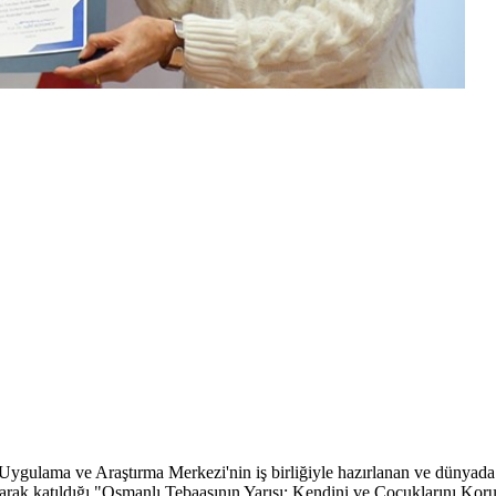
ygulama ve Araştırma Merkezi'nin iş birliğiyle hazırlanan ve dünyada 
arak katıldığı "Osmanlı Tebaasının Yarısı: Kendini ve Çocuklarını Koru