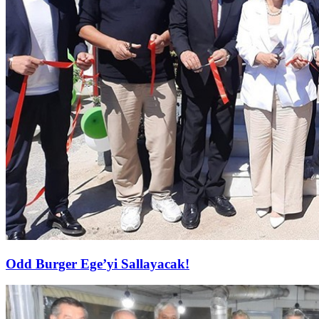
Odd Burger Ege’yi Sallayacak!