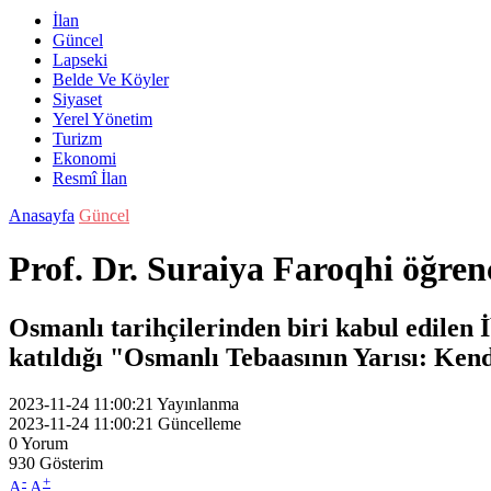
İlan
Güncel
Lapseki
Belde Ve Köyler
Siyaset
Yerel Yönetim
Turizm
Ekonomi
Resmî İlan
Anasayfa
Güncel
Prof. Dr. Suraiya Faroqhi öğrenc
Osmanlı tarihçilerinden biri kabul edilen
katıldığı "Osmanlı Tebaasının Yarısı: Ken
2023-11-24 11:00:21
Yayınlanma
2023-11-24 11:00:21
Güncelleme
0
Yorum
930
Gösterim
-
+
A
A