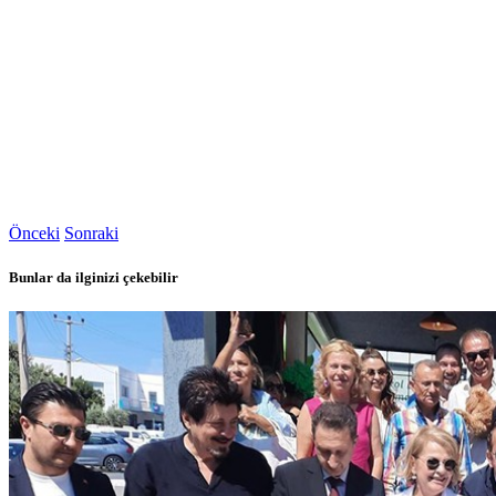
Önceki
Sonraki
Bunlar da ilginizi çekebilir