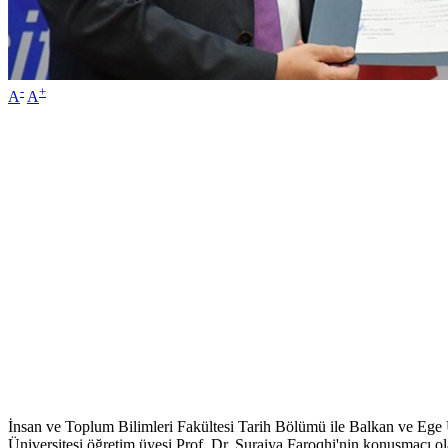
-
+
A
A
İnsan ve Toplum Bilimleri Fakültesi Tarih Bölümü ile Balkan ve Ege U
Üniversitesi öğretim üyesi Prof. Dr. Suraiya Faroqhi'nin konuşmacı ol