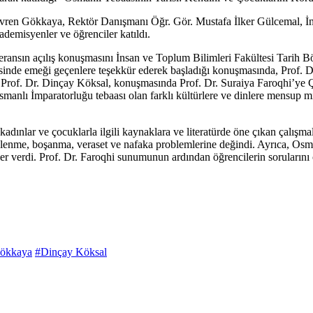
 Evren Gökkaya, Rektör Danışmanı Öğr. Gör. Mustafa İlker Gülcemal, İ
demisyenler ve öğrenciler katıldı.
ransın açılış konuşmasını İnsan ve Toplum Bilimleri Fakültesi Tarih
nde emeği geçenlere teşekkür ederek başladığı konuşmasında, Prof. Dr.
ısı Prof. Dr. Dinçay Köksal, konuşmasında Prof. Dr. Suraiya Faroqhi’y
smanlı İmparatorluğu tebaası olan farklı kültürlere ve dinlere mensup mil
adınlar ve çocuklarla ilgili kaynaklara ve literatürde öne çıkan çalı
vlenme, boşanma, veraset ve nafaka problemlerine değindi. Ayrıca, Osma
r verdi. Prof. Dr. Faroqhi sunumunun ardından öğrencilerin sorularını 
ökkaya
#Dinçay Köksal