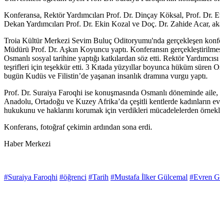
Konferansa, Rektör Yardımcıları Prof. Dr. Dinçay Köksal, Prof. Dr.
Dekan Yardımcıları Prof. Dr. Ekin Kozal ve Doç. Dr. Zahide Acar, aka
Troia Kültür Merkezi Sevim Buluç Oditoryumu'nda gerçekleşen konfe
Müdürü Prof. Dr. Aşkın Koyuncu yaptı. Konferansın gerçekleştirilmesi
Osmanlı sosyal tarihine yaptığı katkılardan söz etti. Rektör Yardımc
teşrifleri için teşekkür etti. 3 Kıtada yüzyıllar boyunca hüküm süren O
bugün Kudüs ve Filistin’de yaşanan insanlık dramına vurgu yaptı.
Prof. Dr. Suraiya Faroqhi ise konuşmasında Osmanlı döneminde aile, k
Anadolu, Ortadoğu ve Kuzey Afrika’da çeşitli kentlerde kadınların e
hukukunu ve haklarını korumak için verdikleri mücadelelerden örnekle
Konferans, fotoğraf çekimin ardından sona erdi.
Haber Merkezi
#Suraiya Faroqhi
#öğrenci
#Tarih
#Mustafa İlker Gülcemal
#Evren G