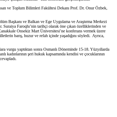
nsan ve Toplum Bilimleri Fakültesi Dekanı Prof. Dr. Onur Özbek,
 Bölüm Başkanı ve Balkan ve Ege Uygulama ve Araştırma Merkezi
 Suraiya Faroqhı’nin tarihçi olarak öne çıkan özelliklerinden ve
e Çanakkale Onsekiz Mart Üniversitesi’ne konferans vermek üzere
letlerin barış, huzur ve refah içinde yaşadığını söyledi. Ayrıca,
şmalara vurgu yaptıktan sonra Osmanlı Döneminde 15-18. Yüzyıllarda
nlı kadınlarının şeri hukuk kapsamında kendisi ve çocuklarının
cevapladı.