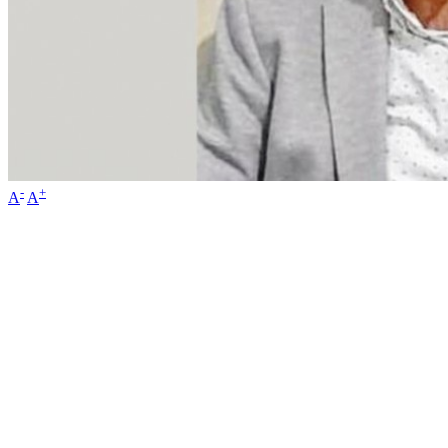
-
+
A
A