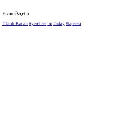
Ercan Özçetin
#Tarık Kaçan
#yerel seçim
#aday
#lapseki