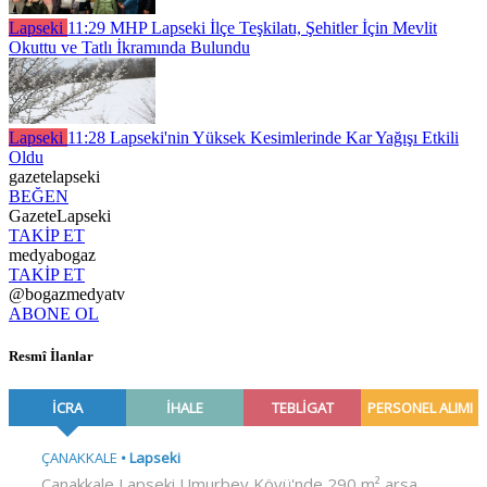
Lapseki
11:29
MHP Lapseki İlçe Teşkilatı, Şehitler İçin Mevlit
Okuttu ve Tatlı İkramında Bulundu
Lapseki
11:28
Lapseki'nin Yüksek Kesimlerinde Kar Yağışı Etkili
Oldu
gazetelapseki
BEĞEN
GazeteLapseki
TAKİP ET
medyabogaz
TAKİP ET
@bogazmedyatv
ABONE OL
Resmî İlanlar