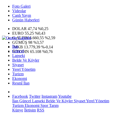
Foto Galeri
Videolar
Canlı Yayın
Günün Haberleri
DOLAR
47,74
%0,25
EURO
55,25
%0,43
G.ALTIN
6.660,55
%2,59
GÜMÜŞ
98
%3,57
İlan
IMKB
13.779,39
%-0,14
Güncel
BITCOIN
65.108
%0,76
Lapseki
Belde Ve Köyler
Siyaset
Yerel Yönetim
Turizm
Ekonomi
Resmî İlan
Facebook
Twitter
Instagram
Youtube
İlan
Güncel
Lapseki
Belde Ve Köyler
Siyaset
Yerel Yönetim
Turizm
Ekonomi
Spor
Tarım
Künye
İletişim
RSS