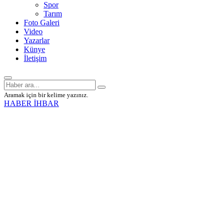
Spor
Tarım
Foto Galeri
Video
Yazarlar
Künye
İletişim
Aramak için bir kelime yazınız.
HABER İHBAR