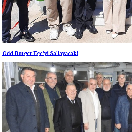
Odd Burger Ege’yi Sallayacak!