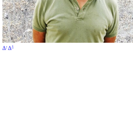
-
+
A
A