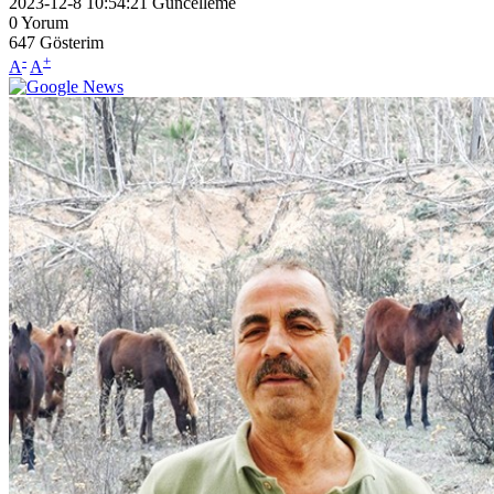
2023-12-8 10:54:21
Güncelleme
0
Yorum
647
Gösterim
-
+
A
A