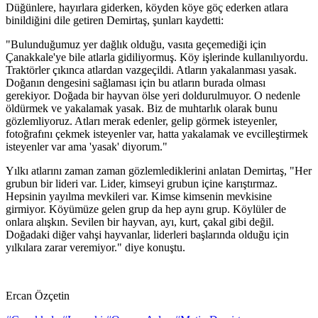
Düğünlere, hayırlara giderken, köyden köye göç ederken atlara
binildiğini dile getiren Demirtaş, şunları kaydetti:
"Bulunduğumuz yer dağlık olduğu, vasıta geçemediği için
Çanakkale'ye bile atlarla gidiliyormuş. Köy işlerinde kullanılıyordu.
Traktörler çıkınca atlardan vazgeçildi. Atların yakalanması yasak.
Doğanın dengesini sağlaması için bu atların burada olması
gerekiyor. Doğada bir hayvan ölse yeri doldurulmuyor. O nedenle
öldürmek ve yakalamak yasak. Biz de muhtarlık olarak bunu
gözlemliyoruz. Atları merak edenler, gelip görmek isteyenler,
fotoğrafını çekmek isteyenler var, hatta yakalamak ve evcilleştirmek
isteyenler var ama 'yasak' diyorum."
Yılkı atlarını zaman zaman gözlemlediklerini anlatan Demirtaş, "Her
grubun bir lideri var. Lider, kimseyi grubun içine karıştırmaz.
Hepsinin yayılma mevkileri var. Kimse kimsenin mevkisine
girmiyor. Köyümüze gelen grup da hep aynı grup. Köylüler de
onlara alışkın. Sevilen bir hayvan, ayı, kurt, çakal gibi değil.
Doğadaki diğer vahşi hayvanlar, liderleri başlarında olduğu için
yılkılara zarar veremiyor." diye konuştu.
Ercan Özçetin