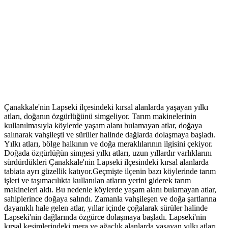
Çanakkale'nin Lapseki ilçesindeki kırsal alanlarda yaşayan yılkı
atları, doğanın özgürlüğünü simgeliyor. Tarım makinelerinin
kullanılmasıyla köylerde yaşam alanı bulamayan atlar, doğaya
salınarak vahşileşti ve sürüler halinde dağlarda dolaşmaya başladı.
Yılkı atları, bölge halkının ve doğa meraklılarının ilgisini çekiyor.
Doğada özgürlüğün simgesi yılkı atları, uzun yıllardır varlıklarını
sürdürdükleri Çanakkale'nin Lapseki ilçesindeki kırsal alanlarda
tabiata ayrı güzellik katıyor.Geçmişte ilçenin bazı köylerinde tarım
işleri ve taşımacılıkta kullanılan atların yerini giderek tarım
makineleri aldı. Bu nedenle köylerde yaşam alanı bulamayan atlar,
sahiplerince doğaya salındı. Zamanla vahşileşen ve doğa şartlarına
dayanıklı hale gelen atlar, yıllar içinde çoğalarak sürüler halinde
Lapseki'nin dağlarında özgürce dolaşmaya başladı. Lapseki'nin
kırsal kesimlerindeki mera ve ağaçlık alanlarda yaşayan yılkı atları,