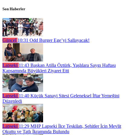
Son Haberler
Güncel
10:31
Odd Burger Ege’yi Sallayacak!
Lapseki
11:43
Başkan Atilla Öztürk, Yaşlılara Saygı Haftası
Kapsamında Büyükleri Ziyaret Etti
Lapseki
11:40
Küçük Sanayi Sitesi Geleneksel İftar Yemeğini
Düzenledi
Lapseki
11:29
MHP Lapseki İlçe Teşkilatı, Şehitler İçin Mevlit
Okuttu ve Tatlı İkramında Bulundu