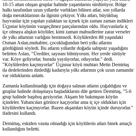
10-15 attan oluşan gruplar halinde yaşamlarını sürdürüyor. Bölge
halkı tarafından uzun yıllardır varlıkları bilinen atlar, son yıllarda
doğa meraklılarının da ilgisini çekiyor. Yılkı atları, büyükbaş
hayvanlar için yapılan yalaktan su içmek için zaman zaman indikleri
Üçpınar köyünün vazgeçilmez parçalarından oldu. Hayvanlarla iç
içe olmaya alışkın köylüler, kimi zaman mahsullerine zarar verseler
de yılkı atlarının varlığını benimsedi. Köylülerden 88 yaşındaki
Osman Aslan,muhabire, çocukluğundan beri yılkı atlarını
gördüğünü söyledi. Bu atların yıllardır doğada sahipsiz yaşadığını
belirten Aslan, "Ürediler, sayısını bilmiyorum. Her yerde sürüyle
var. Köye geliyorlar, burada yayılıyorlar, otluyorlar." dedi.
"Köylülerden kaçmıyorlar" Üçpınar köyü muhtarı Metin Demirtaş
da dedelerinden dinlediği kadarıyla yılkı atlarının çok uzun zamandır
var olduklarını anlattı.
Zamanla kullanılmadığı için doğaya salınan atların çoğaldığını ve
gruplar halinde dolaşmaya başladıklarını dile getiren Demirtaş, "5-6
grup halinde başıboş geziyorlar. Akşam bir bakmışsın köyün
içindeler. Yabancıları görünce kaçıyorlar ama iç içe oldukları için
köylülerden kaçmıyorlar. Bazen akşamları köyün içinde duruyorlar."
ifadesini kullandı.
Demirtaş, eskiden vasıta olmadığı için köylülerin atları binek amaçlı
kullandığını belirtti.