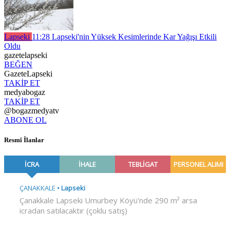
Lapseki
11:28
Lapseki'nin Yüksek Kesimlerinde Kar Yağışı Etkili
Oldu
gazetelapseki
BEĞEN
GazeteLapseki
TAKİP ET
medyabogaz
TAKİP ET
@bogazmedyatv
ABONE OL
Resmî İlanlar