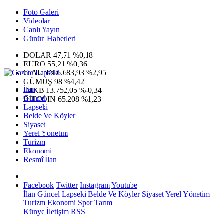
Foto Galeri
Videolar
Canlı Yayın
Günün Haberleri
DOLAR
47,71
%0,18
EURO
55,21
%0,36
G.ALTIN
6.683,93
%2,95
GÜMÜŞ
98
%4,42
İlan
IMKB
13.752,05
%-0,34
Güncel
BITCOIN
65.208
%1,23
Lapseki
Belde Ve Köyler
Siyaset
Yerel Yönetim
Turizm
Ekonomi
Resmî İlan
Facebook
Twitter
Instagram
Youtube
İlan
Güncel
Lapseki
Belde Ve Köyler
Siyaset
Yerel Yönetim
Turizm
Ekonomi
Spor
Tarım
Künye
İletişim
RSS