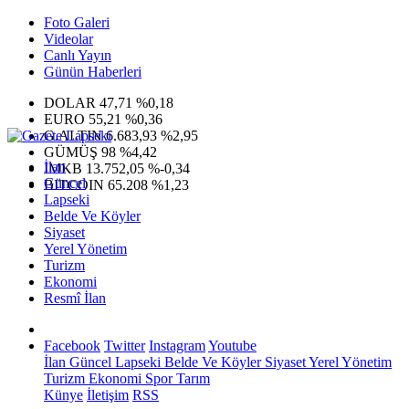
Foto Galeri
Videolar
Canlı Yayın
Günün Haberleri
DOLAR
47,71
%0,18
EURO
55,21
%0,36
G.ALTIN
6.683,93
%2,95
GÜMÜŞ
98
%4,42
İlan
IMKB
13.752,05
%-0,34
Güncel
BITCOIN
65.208
%1,23
Lapseki
Belde Ve Köyler
Siyaset
Yerel Yönetim
Turizm
Ekonomi
Resmî İlan
Facebook
Twitter
Instagram
Youtube
İlan
Güncel
Lapseki
Belde Ve Köyler
Siyaset
Yerel Yönetim
Turizm
Ekonomi
Spor
Tarım
Künye
İletişim
RSS