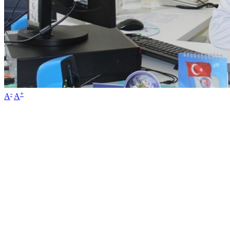
-
+
A
A