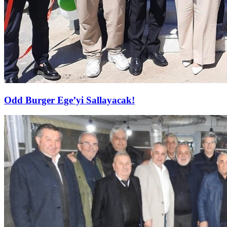
Odd Burger Ege’yi Sallayacak!