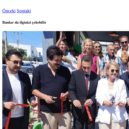
Önceki
Sonraki
Bunlar da ilginizi çekebilir