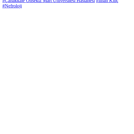
#Çanakkale Onsekiz Mart Üniversitesi Hastanesi
#İlhan Kılıç
#Nefroloji