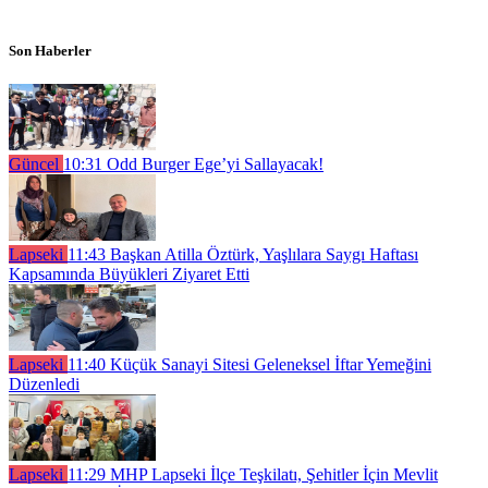
Son Haberler
Güncel
10:31
Odd Burger Ege’yi Sallayacak!
Lapseki
11:43
Başkan Atilla Öztürk, Yaşlılara Saygı Haftası
Kapsamında Büyükleri Ziyaret Etti
Lapseki
11:40
Küçük Sanayi Sitesi Geleneksel İftar Yemeğini
Düzenledi
Lapseki
11:29
MHP Lapseki İlçe Teşkilatı, Şehitler İçin Mevlit