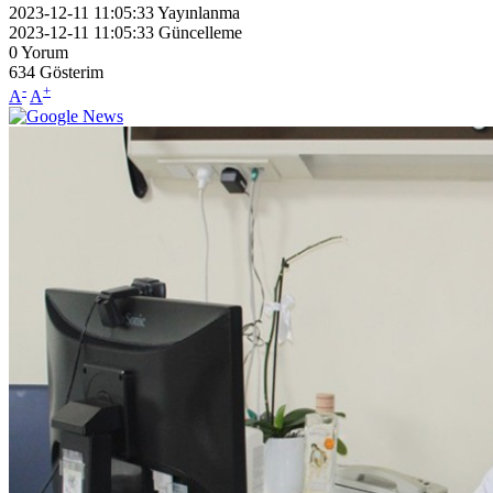
2023-12-11 11:05:33
Yayınlanma
2023-12-11 11:05:33
Güncelleme
0
Yorum
634
Gösterim
-
+
A
A