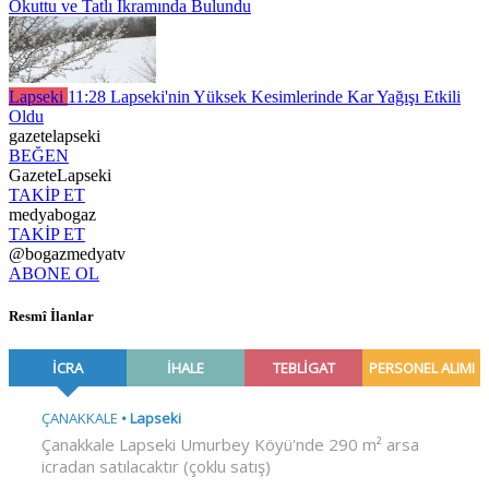
Okuttu ve Tatlı İkramında Bulundu
Lapseki
11:28
Lapseki'nin Yüksek Kesimlerinde Kar Yağışı Etkili
Oldu
gazetelapseki
BEĞEN
GazeteLapseki
TAKİP ET
medyabogaz
TAKİP ET
@bogazmedyatv
ABONE OL
Resmî İlanlar