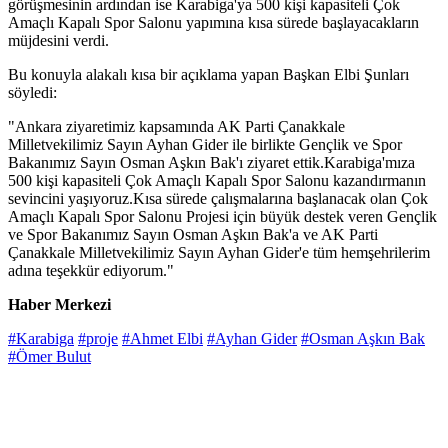
görüşmesinin ardından ise Karabiga'ya 500 kişi kapasiteli Çok
Amaçlı Kapalı Spor Salonu yapımına kısa sürede başlayacakların
müjdesini verdi.
Bu konuyla alakalı kısa bir açıklama yapan Başkan Elbi Şunları
söyledi:
"Ankara ziyaretimiz kapsamında AK Parti Çanakkale
Milletvekilimiz Sayın Ayhan Gider ile birlikte Gençlik ve Spor
Bakanımız Sayın Osman Aşkın Bak'ı ziyaret ettik.Karabiga'mıza
500 kişi kapasiteli Çok Amaçlı Kapalı Spor Salonu kazandırmanın
sevincini yaşıyoruz.Kısa sürede çalışmalarına başlanacak olan Çok
Amaçlı Kapalı Spor Salonu Projesi için büyük destek veren Gençlik
ve Spor Bakanımız Sayın Osman Aşkın Bak'a ve AK Parti
Çanakkale Milletvekilimiz Sayın Ayhan Gider'e tüm hemşehrilerim
adına teşekkür ediyorum."
Haber Merkezi
#Karabiga
#proje
#Ahmet Elbi
#Ayhan Gider
#Osman Aşkın Bak
#Ömer Bulut