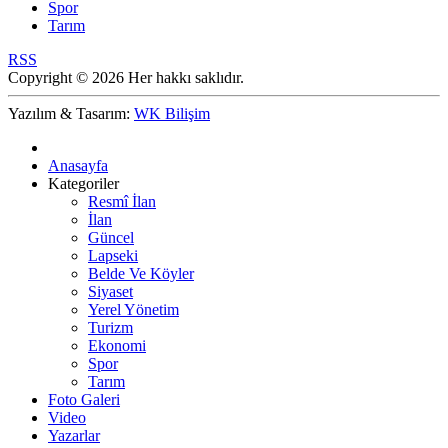
Spor
Tarım
RSS
Copyright © 2026 Her hakkı saklıdır.
Yazılım & Tasarım:
WK Bilişim
Anasayfa
Kategoriler
Resmî İlan
İlan
Güncel
Lapseki
Belde Ve Köyler
Siyaset
Yerel Yönetim
Turizm
Ekonomi
Spor
Tarım
Foto Galeri
Video
Yazarlar