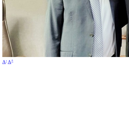
-
+
A
A