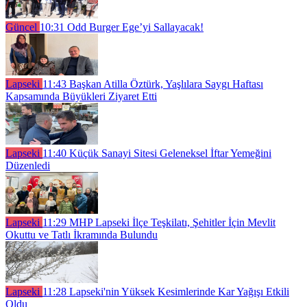
Güncel
10:31
Odd Burger Ege’yi Sallayacak!
Lapseki
11:43
Başkan Atilla Öztürk, Yaşlılara Saygı Haftası
Kapsamında Büyükleri Ziyaret Etti
Lapseki
11:40
Küçük Sanayi Sitesi Geleneksel İftar Yemeğini
Düzenledi
Lapseki
11:29
MHP Lapseki İlçe Teşkilatı, Şehitler İçin Mevlit
Okuttu ve Tatlı İkramında Bulundu
Lapseki
11:28
Lapseki'nin Yüksek Kesimlerinde Kar Yağışı Etkili
Oldu