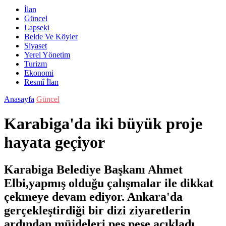
İlan
Güncel
Lapseki
Belde Ve Köyler
Siyaset
Yerel Yönetim
Turizm
Ekonomi
Resmî İlan
Anasayfa
Güncel
Karabiga'da iki büyük proje
hayata geçiyor
Karabiga Belediye Başkanı Ahmet
Elbi,yapmış olduğu çalışmalar ile dikkat
çekmeye devam ediyor. Ankara'da
gerçekleştirdiği bir dizi ziyaretlerin
ardından müjdeleri peş peşe açıkladı.