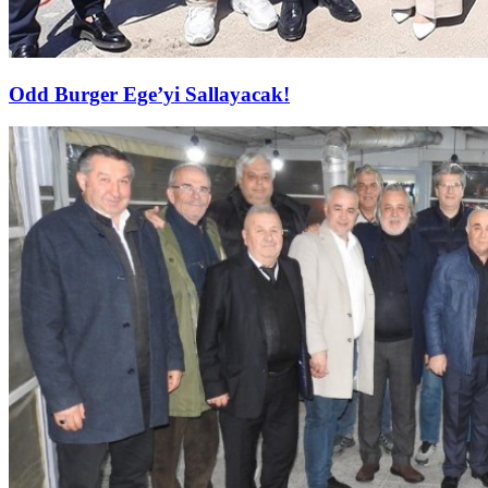
Odd Burger Ege’yi Sallayacak!