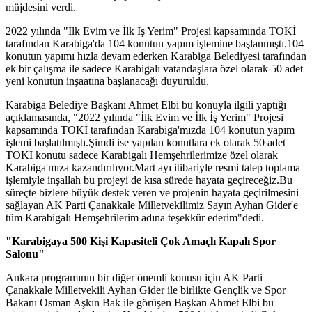
müjdesini verdi.
2022 yılında "İlk Evim ve İlk İş Yerim" Projesi kapsamında TOKİ
tarafından Karabiga'da 104 konutun yapım işlemine başlanmıştı.104
konutun yapımı hızla devam ederken Karabiga Belediyesi tarafından
ek bir çalışma ile sadece Karabigalı vatandaşlara özel olarak 50 adet
yeni konutun inşaatına başlanacağı duyuruldu.
Karabiga Belediye Başkanı Ahmet Elbi bu konuyla ilgili yaptığı
açıklamasında, "2022 yılında "İlk Evim ve İlk İş Yerim" Projesi
kapsamında TOKİ tarafından Karabiga'mızda 104 konutun yapım
işlemi başlatılmıştı.Şimdi ise yapılan konutlara ek olarak 50 adet
TOKİ konutu sadece Karabigalı Hemşehrilerimize özel olarak
Karabiga'mıza kazandırılıyor.Mart ayı itibariyle resmi talep toplama
işlemiyle inşallah bu projeyi de kısa sürede hayata geçireceğiz.Bu
süreçte bizlere büyük destek veren ve projenin hayata geçirilmesini
sağlayan AK Parti Çanakkale Milletvekilimiz Sayın Ayhan Gider'e
tüm Karabigalı Hemşehrilerim adına teşekkür ederim"dedi.
"Karabigaya 500 Kişi Kapasiteli Çok Amaçlı Kapalı Spor
Salonu"
Ankara programının bir diğer önemli konusu için AK Parti
Çanakkale Milletvekili Ayhan Gider ile birlikte Gençlik ve Spor
Bakanı Osman Aşkın Bak ile görüşen Başkan Ahmet Elbi bu