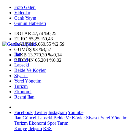
Foto Galeri
Videolar
Canlı Yayın
Günün Haberleri
DOLAR
47,74
%0,25
EURO
55,25
%0,43
G.ALTIN
6.660,55
%2,59
GÜMÜŞ
98
%3,57
İlan
IMKB
13.779,39
%-0,14
Güncel
BITCOIN
65.204
%0,02
Lapseki
Belde Ve Köyler
Siyaset
Yerel Yönetim
Turizm
Ekonomi
Resmî İlan
Facebook
Twitter
Instagram
Youtube
İlan
Güncel
Lapseki
Belde Ve Köyler
Siyaset
Yerel Yönetim
Turizm
Ekonomi
Spor
Tarım
Künye
İletişim
RSS