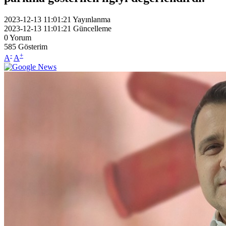
2023-12-13 11:01:21
Yayınlanma
2023-12-13 11:01:21
Güncelleme
0
Yorum
585
Gösterim
-
+
A
A