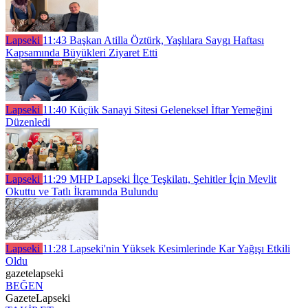
Lapseki
11:43
Başkan Atilla Öztürk, Yaşlılara Saygı Haftası
Kapsamında Büyükleri Ziyaret Etti
Lapseki
11:40
Küçük Sanayi Sitesi Geleneksel İftar Yemeğini
Düzenledi
Lapseki
11:29
MHP Lapseki İlçe Teşkilatı, Şehitler İçin Mevlit
Okuttu ve Tatlı İkramında Bulundu
Lapseki
11:28
Lapseki'nin Yüksek Kesimlerinde Kar Yağışı Etkili
Oldu
gazetelapseki
BEĞEN
GazeteLapseki