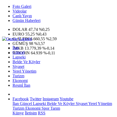
Foto Galeri
Videolar
Canlı Yayın
Günün Haberleri
DOLAR
47,74
%0,25
EURO
55,25
%0,43
G.ALTIN
6.660,55
%2,59
GÜMÜŞ
98
%3,57
İlan
IMKB
13.779,39
%-0,14
Güncel
BITCOIN
64.939
%-0,11
Lapseki
Belde Ve Köyler
Siyaset
Yerel Yönetim
Turizm
Ekonomi
Resmî İlan
Facebook
Twitter
Instagram
Youtube
İlan
Güncel
Lapseki
Belde Ve Köyler
Siyaset
Yerel Yönetim
Turizm
Ekonomi
Spor
Tarım
Künye
İletişim
RSS