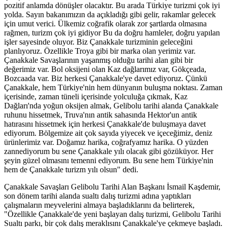
pozitif anlamda dönüşler olacaktır. Bu arada Türkiye turizmi çok iyi
yolda. Sayın bakanımızın da açıkladığı gibi gelir, rakamlar gelecek
için umut verici. Ülkemiz coğrafik olarak zor şartlarda olmasına
rağmen, turizm çok iyi gidiyor Bu da doğru hamleler, doğru yapılan
işler sayesinde oluyor. Biz Çanakkale turizminin geleceğini
planlıyoruz. Özellikle Troya gibi bir marka olan yerimiz var.
Çanakkale Savaşlarının yaşanmış olduğu tarihi alan gibi bir
değerimiz var. Bol oksijeni olan Kaz dağlarımız var, Gökçeada,
Bozcaada var. Biz herkesi Çanakkale'ye davet ediyoruz. Çünkü
Çanakkale, hem Türkiye'nin hem dünyanın buluşma noktası. Zaman
içerisinde, zaman tüneli içerisinde yolculuğa çıkmak, Kaz
Dağları'nda yoğun oksijen almak, Gelibolu tarihi alanda Çanakkale
ruhunu hissetmek, Truva'nın antik sahasında Hektor'un antik
hatırasını hissetmek için herkesi Çanakkale'de buluşmaya davet
ediyorum. Bölgemize ait çok sayıda yiyecek ve içeceğimiz, deniz
ürünlerimiz var. Doğamız harika, coğrafyamız harika. O yüzden
zannediyorum bu sene Çanakkale yılı olacak gibi gözüküyor. Her
şeyin güzel olmasını temenni ediyorum. Bu sene hem Türkiye'nin
hem de Çanakkale turizm yılı olsun" dedi.
Çanakkale Savaşları Gelibolu Tarihi Alan Başkanı İsmail Kaşdemir,
son dönem tarihi alanda sualtı dalış turizmi adına yaptıkları
çalışmaların meyvelerini almaya başladıklarını da belirterek,
"Özellikle Çanakkale'de yeni başlayan dalış turizmi, Gelibolu Tarihi
Sualtı parkı, bir çok dalış meraklısını Çanakkale'ye çekmeye başladı.