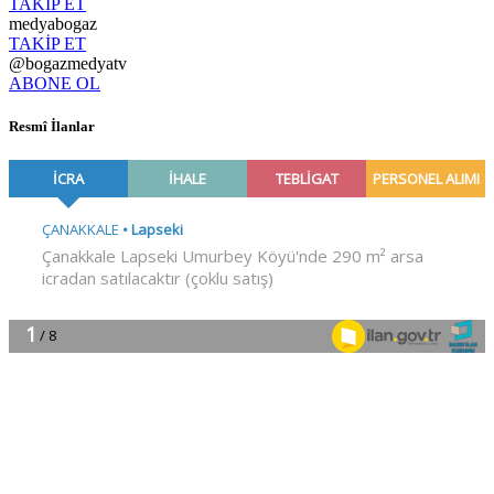
TAKİP ET
medyabogaz
TAKİP ET
@bogazmedyatv
ABONE OL
Resmî İlanlar