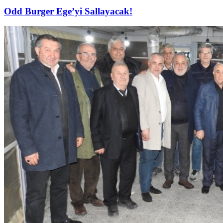
Odd Burger Ege’yi Sallayacak!