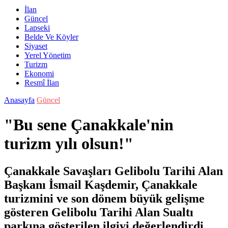
İlan
Güncel
Lapseki
Belde Ve Köyler
Siyaset
Yerel Yönetim
Turizm
Ekonomi
Resmî İlan
Anasayfa
Güncel
"Bu sene Çanakkale'nin
turizm yılı olsun!"
Çanakkale Savaşları Gelibolu Tarihi Alan
Başkanı İsmail Kaşdemir, Çanakkale
turizmini ve son dönem büyük gelişme
gösteren Gelibolu Tarihi Alan Sualtı
parkına gösterilen ilgiyi değerlendirdi.