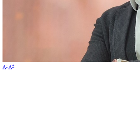
-
+
A
A