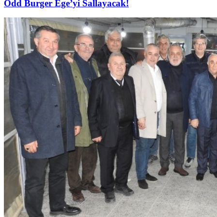
Odd Burger Ege’yi Sallayacak!