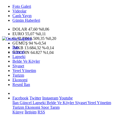
Foto Galeri
Videolar
Canlı Yayın
Günün Haberleri
DOLAR
47,60
%0,06
EURO
55,07
%0,11
G.ALTIN
6.509,35
%0,20
GÜMÜŞ
94
%-0,54
İlan
IMKB
13.684,32
%-0,14
Güncel
BITCOIN
64.827
%1,04
Lapseki
Belde Ve Köyler
Siyaset
Yerel Yönetim
Turizm
Ekonomi
Resmî İlan
Facebook
Twitter
Instagram
Youtube
İlan
Güncel
Lapseki
Belde Ve Köyler
Siyaset
Yerel Yönetim
Turizm
Ekonomi
Spor
Tarım
Künye
İletişim
RSS