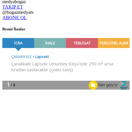
medyabogaz
TAKİP ET
@bogazmedyatv
ABONE OL
Resmî İlanlar