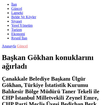
İlan
Güncel
Lapseki
Belde Ve Köyler
Siyaset
Yerel Yönetim
Turizm
Ekonomi
Resmî İlan
Anasayfa
Güncel
Başkan Gökhan konuklarını
ağırladı
Çanakkale Belediye Başkanı Ülgür
Gökhan, Türkiye İstatistik Kurumu
Balıkesir Bölge Müdürü Taner Tekeli ile
CHP İstanbul Milletvekili Zeynel Emre,
CHP Parti Meclis Üyesi Bedirhan Berk