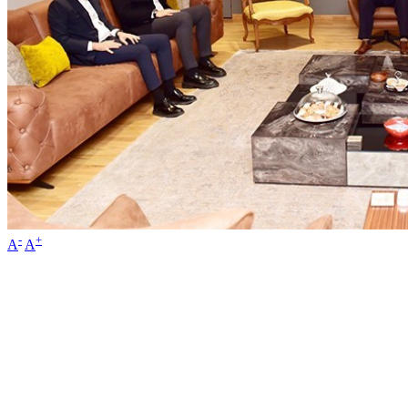
-
+
A
A