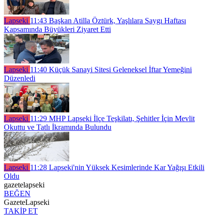
Lapseki
11:43
Başkan Atilla Öztürk, Yaşlılara Saygı Haftası
Kapsamında Büyükleri Ziyaret Etti
Lapseki
11:40
Küçük Sanayi Sitesi Geleneksel İftar Yemeğini
Düzenledi
Lapseki
11:29
MHP Lapseki İlçe Teşkilatı, Şehitler İçin Mevlit
Okuttu ve Tatlı İkramında Bulundu
Lapseki
11:28
Lapseki'nin Yüksek Kesimlerinde Kar Yağışı Etkili
Oldu
gazetelapseki
BEĞEN
GazeteLapseki
TAKİP ET