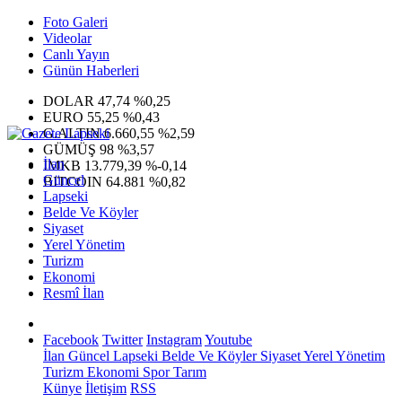
Foto Galeri
Videolar
Canlı Yayın
Günün Haberleri
DOLAR
47,74
%0,25
EURO
55,25
%0,43
G.ALTIN
6.660,55
%2,59
GÜMÜŞ
98
%3,57
İlan
IMKB
13.779,39
%-0,14
Güncel
BITCOIN
64.881
%0,82
Lapseki
Belde Ve Köyler
Siyaset
Yerel Yönetim
Turizm
Ekonomi
Resmî İlan
Facebook
Twitter
Instagram
Youtube
İlan
Güncel
Lapseki
Belde Ve Köyler
Siyaset
Yerel Yönetim
Turizm
Ekonomi
Spor
Tarım
Künye
İletişim
RSS