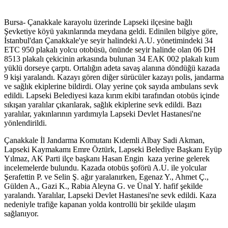
Bursa- Çanakkale karayolu üzerinde Lapseki ilçesine bağlı
Şevketiye köyü yakınlarında meydana geldi. Edinilen bilgiye göre,
İstanbul'dan Çanakkale'ye seyir halindeki A.U. yönetimindeki 34
ETC 950 plakalı yolcu otobüsü, önünde seyir halinde olan 06 DH
8513 plakalı çekicinin arkasında bulunan 34 EAK 002 plakalı kum
yüklü dorseye çarptı. Ortalığın adeta savaş alanına döndüğü kazada
9 kişi yaralandı. Kazayı gören diğer sürücüler kazayı polis, jandarma
ve sağlık ekiplerine bildirdi. Olay yerine çok sayıda ambulans sevk
edildi. Lapseki Belediyesi kaza kırım ekibi tarafından otobüs içinde
sıkışan yaralılar çıkarılarak, sağlık ekiplerine sevk edildi. Bazı
yaralılar, yakınlarının yardımıyla Lapseki Devlet Hastanesi'ne
yönlendirildi.
Çanakkale İl Jandarma Komutanı Kıdemli Albay Sadi Akman,
Lapseki Kaymakamı Emre Öztürk, Lapseki Belediye Başkanı Eyüp
Yılmaz, AK Parti ilçe başkanı Hasan Engin kaza yerine gelerek
incelemelerde bulundu. Kazada otobüs şoförü A.U. ile yolcular
Şerafettin P. ve Selin Ş. ağır yaralanırken, Egenaz Y., Ahmet Ç.,
Gülden A., Gazi K., Rabia Aleyna G. ve Ünal Y. hafif şekilde
yaralandı. Yaralılar, Lapseki Devlet Hastanesi'ne sevk edildi. Kaza
nedeniyle trafiğe kapanan yolda kontrollü bir şekilde ulaşım
sağlanıyor.