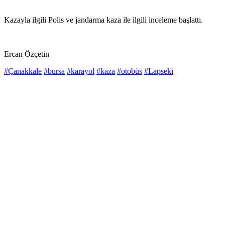
Kazayla ilgili Polis ve jandarma kaza ile ilgili inceleme başlattı.
Ercan Özçetin
#Çanakkale
#bursa
#karayol
#kaza
#otobüs
#Lapseki