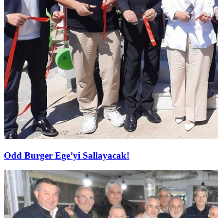
Odd Burger Ege’yi Sallayacak!