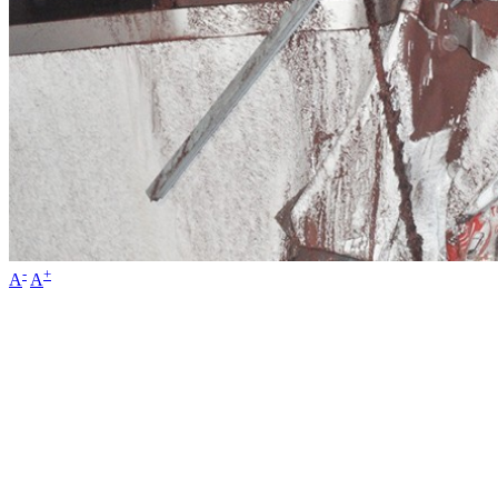
-
+
A
A