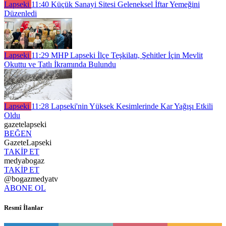
Lapseki
11:40
Küçük Sanayi Sitesi Geleneksel İftar Yemeğini
Düzenledi
Lapseki
11:29
MHP Lapseki İlçe Teşkilatı, Şehitler İçin Mevlit
Okuttu ve Tatlı İkramında Bulundu
Lapseki
11:28
Lapseki'nin Yüksek Kesimlerinde Kar Yağışı Etkili
Oldu
gazetelapseki
BEĞEN
GazeteLapseki
TAKİP ET
medyabogaz
TAKİP ET
@bogazmedyatv
ABONE OL
Resmî İlanlar