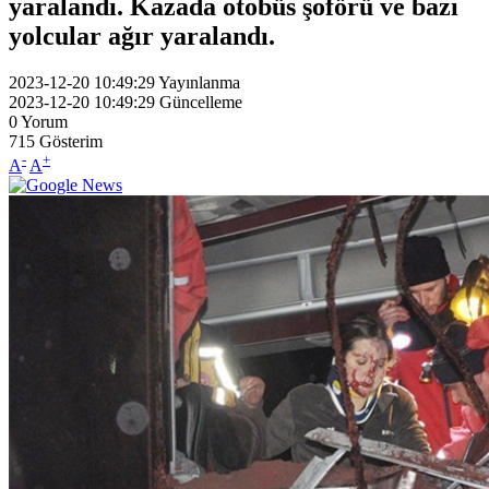
yaralandı. Kazada otobüs şoförü ve bazı
yolcular ağır yaralandı.
2023-12-20 10:49:29
Yayınlanma
2023-12-20 10:49:29
Güncelleme
0
Yorum
715
Gösterim
-
+
A
A