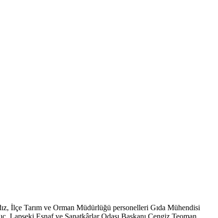
ldız, İlçe Tarım ve Orman Müdürlüğü personelleri Gıda Mühendisi
ıç, Lapseki Esnaf ve Sanatkârlar Odası Başkanı Cengiz Teoman,