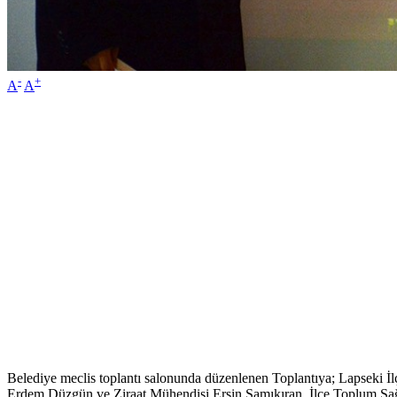
-
+
A
A
Belediye meclis toplantı salonunda düzenlenen Toplantıya; Lapseki 
Erdem Düzgün ve Ziraat Mühendisi Ersin Samıkıran, İlçe Toplum Sa