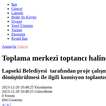
İlan
Güncel
Lapseki
Belde Ve Köyler
Siyaset
Yerel Yönetim
Turizm
Ekonomi
Resmî İlan
Anasayfa
Güncel
Toplama merkezi toptancı halin
Lapseki Belediyesi tarafından proje çalı
dönüştürülmesi ile ilgili komisyon toplantıs
2023-12-20 10:48:25
Yayınlanma
2023-12-20 10:48:25
Güncelleme
0
Yorum
694
Gösterim
-
+
A
A