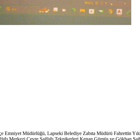
İlçe Emniyet Müdürlüğü, Lapseki Belediye Zabıta Müdürü Fahrettin Yı
ğlığı Merkezi Çevre Sağlığı Teknikerleri Kenan Gümüş ve Gökhan Sağ