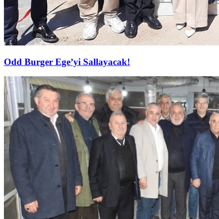
Odd Burger Ege’yi Sallayacak!