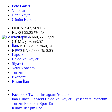
Foto Galeri
Videolar
Canlı Yayın
Günün Haberleri
DOLAR
47,74
%0,25
EURO
55,25
%0,43
G.ALTIN
6.660,55
%2,59
GÜMÜŞ
98
%3,57
İlan
IMKB
13.779,39
%-0,14
Güncel
BITCOIN
65.000
%-0,05
Lapseki
Belde Ve Köyler
Siyaset
Yerel Yönetim
Turizm
Ekonomi
Resmî İlan
Facebook
Twitter
Instagram
Youtube
İlan
Güncel
Lapseki
Belde Ve Köyler
Siyaset
Yerel Yönetim
Turizm
Ekonomi
Spor
Tarım
Künye
İletişim
RSS