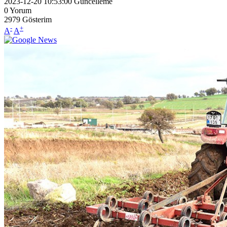
2023-12-20 10:53:00
Güncelleme
0
Yorum
2979
Gösterim
-
+
A
A