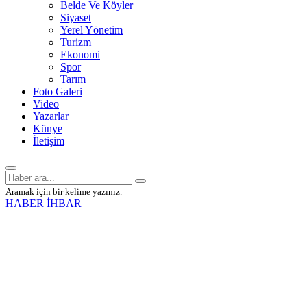
Belde Ve Köyler
Siyaset
Yerel Yönetim
Turizm
Ekonomi
Spor
Tarım
Foto Galeri
Video
Yazarlar
Künye
İletişim
Aramak için bir kelime yazınız.
HABER İHBAR