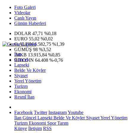
Foto Galeri
Videolar
Canlı Yayın
Günün Haberleri
DOLAR
47,71
%0,18
EURO
55,02
%0,02
G.ALTIN
6.582,75
%1,39
GÜMÜŞ
98
%3,52
İlan
IMKB
13.915,84
%0,85
Güncel
BITCOIN
64.408
%-0,76
Lapseki
Belde Ve Köyler
Siyaset
Yerel Yönetim
Turizm
Ekonomi
Resmî İlan
Facebook
Twitter
Instagram
Youtube
İlan
Güncel
Lapseki
Belde Ve Köyler
Siyaset
Yerel Yönetim
Turizm
Ekonomi
Spor
Tarım
Künye
İletişim
RSS