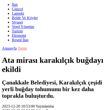
İlan
Güncel
Lapseki
Belde Ve Köyler
Siyaset
Yerel Yönetim
Turizm
Ekonomi
Resmî İlan
Anasayfa
Tarım
Ata mirası karakılçık buğdayı
ekildi
Çanakkale Belediyesi, Karakılçık çeşidi
yerli buğday tohumunu bir kez daha
toprakla buluşturdu.
2023-12-20 10:53:00
Yayınlanma