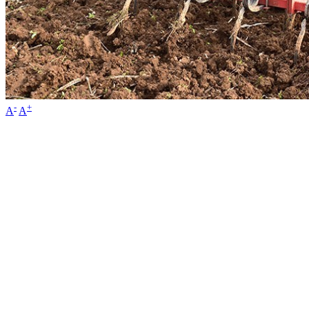
-
+
A
A