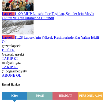
Lapseki
11:29
MHP Lapseki İlçe Teşkilatı, Şehitler İçin Mevlit
Okuttu ve Tatlı İkramında Bulundu
Lapseki
11:28
Lapseki'nin Yüksek Kesimlerinde Kar Yağışı Etkili
Oldu
gazetelapseki
BEĞEN
GazeteLapseki
TAKİP ET
medyabogaz
TAKİP ET
@bogazmedyatv
ABONE OL
Resmî İlanlar