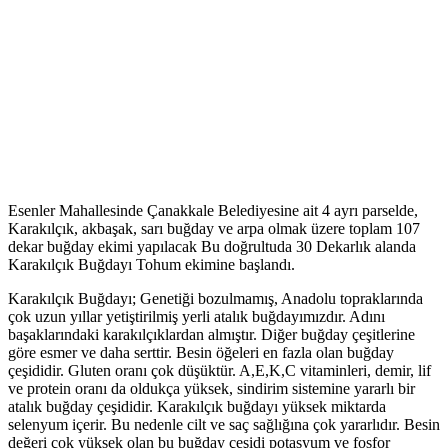
Esenler Mahallesinde Çanakkale Belediyesine ait 4 ayrı parselde,
Karakılçık, akbaşak, sarı buğday ve arpa olmak üzere toplam 107
dekar buğday ekimi yapılacak Bu doğrultuda 30 Dekarlık alanda
Karakılçık Buğdayı Tohum ekimine başlandı.
Karakılçık Buğdayı; Genetiği bozulmamış, Anadolu topraklarında
çok uzun yıllar yetiştirilmiş yerli atalık buğdayımızdır. Adını
başaklarındaki karakılçıklardan almıştır. Diğer buğday çeşitlerine
göre esmer ve daha serttir. Besin öğeleri en fazla olan buğday
çeşididir. Gluten oranı çok düşüktür. A,E,K,C vitaminleri, demir, lif
ve protein oranı da oldukça yüksek, sindirim sistemine yararlı bir
atalık buğday çeşididir. Karakılçık buğdayı yüksek miktarda
selenyum içerir. Bu nedenle cilt ve saç sağlığına çok yararlıdır. Besin
değeri çok yüksek olan bu buğday çeşidi potasyum ve fosfor