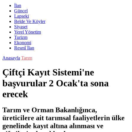
İlan
Güncel
Lapseki
Belde Ve Köyler
Siyaset
Yerel Yönetim
Turizm
Ekonomi
Resmî İlan
Anasayfa
Tarım
Çiftçi Kayıt Sistemi'ne
başvurular 2 Ocak'ta sona
erecek
Tarım ve Orman Bakanlığınca,
üreticilere ait tarımsal faaliyetlerin ülke
genelinde kayıt altına alınması ve