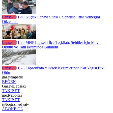
Lapseki
11:40
Küçük Sanayi Sitesi Geleneksel İftar Yemeğini
Düzenledi
Lapseki
11:29
MHP Lapseki İlçe Teşkilatı, Şehitler İçin Mevlit
Okuttu ve Tatlı İkramında Bulundu
Lapseki
11:28
Lapseki'nin Yüksek Kesimlerinde Kar Yağışı Etkili
Oldu
gazetelapseki
BEĞEN
GazeteLapseki
TAKİP ET
medyabogaz
TAKİP ET
@bogazmedyatv
ABONE OL