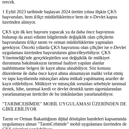
erecek.
1 Eylül 2023 tarihinde başlayan 2024 üretim yılına ilişkin ÇKS
başvuruları, hem il/ilçe müdürlüklerince hem de e-Devlet kapısı
üzerinden alınıyor.
ÇKS için ilk kez başvuru yapacak ya da daha önce başvurusu
bulunup da arazi edinim bilgilerinde değişiklik olan çiftçilerin
başvurularını il/ilçe tarım ve orman müdürlüklerine yapmaları
gerekiyor. Önceki yıllarda ÇKS başvurusu olan çiftçiler ise e-Devlet
uygulaması üzerinden başvurularını güncelleyebiliyor. ÇKS
Yönetmeliği'nde gerçekleştirilen son değişiklik ile mülkiyet
durumuna bakılmaksızın tarımsal faaliyet yapılan alanlar
taahhütname belgesi ile kayıt altına alınabiliyor. Söz konusu
düzenleme ile daha önce kayıt altına alınamayan maliki vefat etmiş
ve tapu kayıtlarında mirasçıları adına intikali yapılmamış araziler de
kayıt edilebiliyor. Mülkiyet ve mirasçılık sorunları sebebiyle tarımsal
destek, hibe, tarımsal kredi ve devlet destekli tarım sigortalarından
yararlanamayan üreticiler de bu imkânlardan yararlanabiliyor.
"TARIMCEBİMDE" MOBİL UYGULAMASI ÜZERİNDEN DE
GİRİLEBİLİYOR
Tarım ve Orman Bakanlığının dijital dönüşüm hamleleri kapsamında
uygulamaya alınan "TarımCebimde" mobil uygulaması üzerinden de