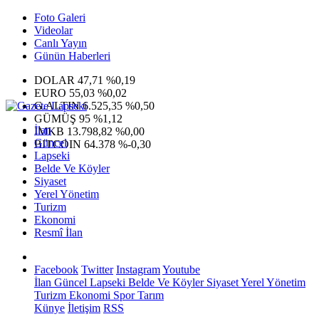
Foto Galeri
Videolar
Canlı Yayın
Günün Haberleri
DOLAR
47,71
%0,19
EURO
55,03
%0,02
G.ALTIN
6.525,35
%0,50
GÜMÜŞ
95
%1,12
İlan
IMKB
13.798,82
%0,00
Güncel
BITCOIN
64.378
%-0,30
Lapseki
Belde Ve Köyler
Siyaset
Yerel Yönetim
Turizm
Ekonomi
Resmî İlan
Facebook
Twitter
Instagram
Youtube
İlan
Güncel
Lapseki
Belde Ve Köyler
Siyaset
Yerel Yönetim
Turizm
Ekonomi
Spor
Tarım
Künye
İletişim
RSS