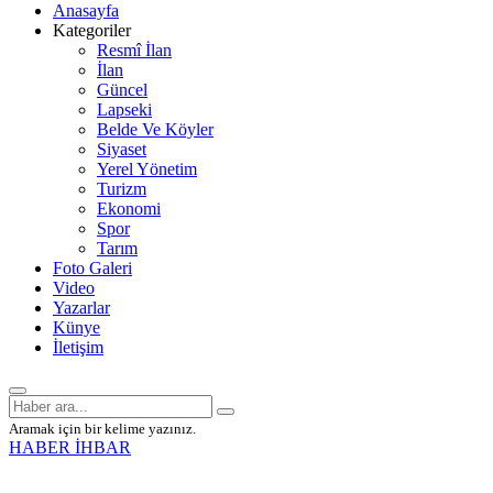
Anasayfa
Kategoriler
Resmî İlan
İlan
Güncel
Lapseki
Belde Ve Köyler
Siyaset
Yerel Yönetim
Turizm
Ekonomi
Spor
Tarım
Foto Galeri
Video
Yazarlar
Künye
İletişim
Aramak için bir kelime yazınız.
HABER İHBAR