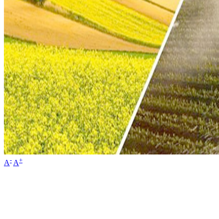
-
+
A
A