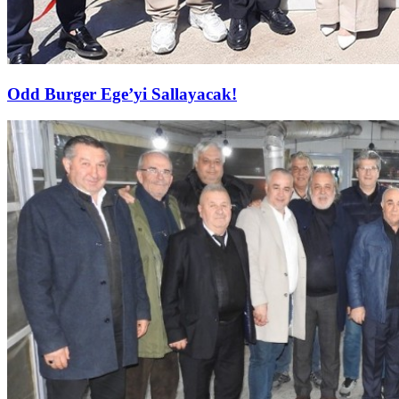
Odd Burger Ege’yi Sallayacak!