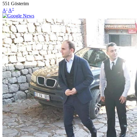
551
Gösterim
-
+
A
A