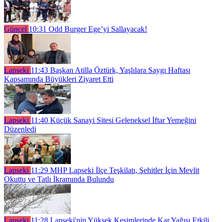
Güncel
10:31
Odd Burger Ege’yi Sallayacak!
Lapseki
11:43
Başkan Atilla Öztürk, Yaşlılara Saygı Haftası
Kapsamında Büyükleri Ziyaret Etti
Lapseki
11:40
Küçük Sanayi Sitesi Geleneksel İftar Yemeğini
Düzenledi
Lapseki
11:29
MHP Lapseki İlçe Teşkilatı, Şehitler İçin Mevlit
Okuttu ve Tatlı İkramında Bulundu
Lapseki
11:28
Lapseki'nin Yüksek Kesimlerinde Kar Yağışı Etkili