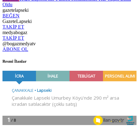
Oldu
gazetelapseki
BEĞEN
GazeteLapseki
TAKİP ET
medyabogaz
TAKİP ET
@bogazmedyatv
ABONE OL
Resmî İlanlar