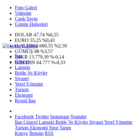
Foto Galeri
Videolar
Canlı Yayın
Günün Haberleri
DOLAR
47,74
%0,25
EURO
55,25
%0,43
G.ALTIN
6.660,55
%2,59
GÜMÜŞ
98
%3,57
İlan
IMKB
13.779,39
%-0,14
Güncel
BITCOIN
64.777
%-0,33
Lapseki
Belde Ve Köyler
Siyaset
Yerel Yönetim
Turizm
Ekonomi
Resmî İlan
Facebook
Twitter
Instagram
Youtube
İlan
Güncel
Lapseki
Belde Ve Köyler
Siyaset
Yerel Yönetim
Turizm
Ekonomi
Spor
Tarım
Künye
İletişim
RSS