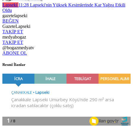
Lapseki
11:28
Lapseki'nin Yüksek Kesimlerinde Kar Yağışı Etkili
Oldu
gazetelapseki
BEĞEN
GazeteLapseki
TAKİP ET
medyabogaz
TAKİP ET
@bogazmedyatv
ABONE OL
Resmî İlanlar