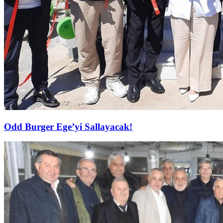
Odd Burger Ege’yi Sallayacak!