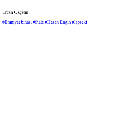
Ercan Özçetin
#Emniyet binası
#ihale
#Hasan Engin
#lapseki