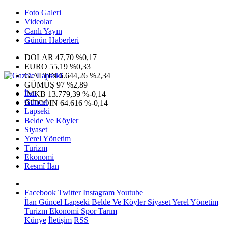
Foto Galeri
Videolar
Canlı Yayın
Günün Haberleri
DOLAR
47,70
%0,17
EURO
55,19
%0,33
G.ALTIN
6.644,26
%2,34
GÜMÜŞ
97
%2,89
İlan
IMKB
13.779,39
%-0,14
Güncel
BITCOIN
64.616
%-0,14
Lapseki
Belde Ve Köyler
Siyaset
Yerel Yönetim
Turizm
Ekonomi
Resmî İlan
Facebook
Twitter
Instagram
Youtube
İlan
Güncel
Lapseki
Belde Ve Köyler
Siyaset
Yerel Yönetim
Turizm
Ekonomi
Spor
Tarım
Künye
İletişim
RSS