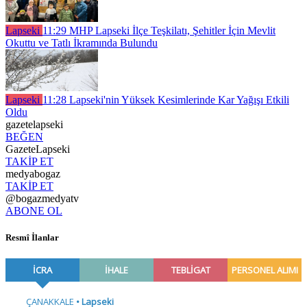
Lapseki
11:29
MHP Lapseki İlçe Teşkilatı, Şehitler İçin Mevlit
Okuttu ve Tatlı İkramında Bulundu
Lapseki
11:28
Lapseki'nin Yüksek Kesimlerinde Kar Yağışı Etkili
Oldu
gazetelapseki
BEĞEN
GazeteLapseki
TAKİP ET
medyabogaz
TAKİP ET
@bogazmedyatv
ABONE OL
Resmî İlanlar