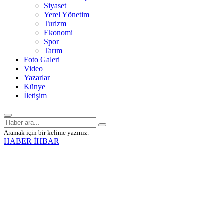
Siyaset
Yerel Yönetim
Turizm
Ekonomi
Spor
Tarım
Foto Galeri
Video
Yazarlar
Künye
İletişim
Aramak için bir kelime yazınız.
HABER İHBAR