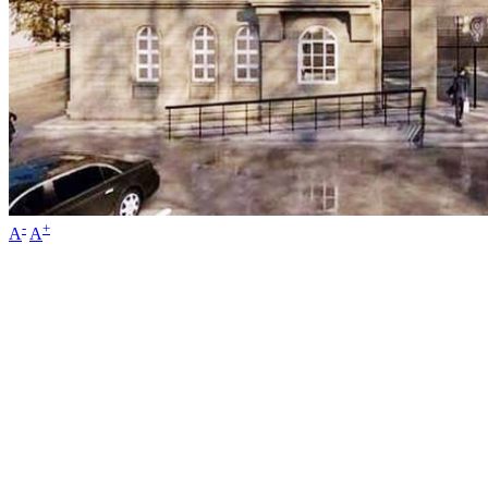
-
+
A
A