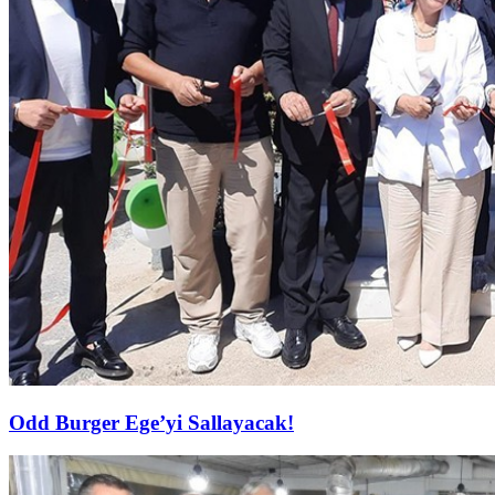
Odd Burger Ege’yi Sallayacak!