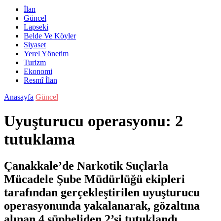
İlan
Güncel
Lapseki
Belde Ve Köyler
Siyaset
Yerel Yönetim
Turizm
Ekonomi
Resmî İlan
Anasayfa
Güncel
Uyuşturucu operasyonu: 2
tutuklama
Çanakkale’de Narkotik Suçlarla
Mücadele Şube Müdürlüğü ekipleri
tarafından gerçekleştirilen uyuşturucu
operasyonunda yakalanarak, gözaltına
alınan 4 şüpheliden 2’si tutuklandı.