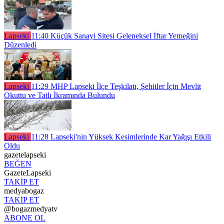
Lapseki
11:40
Küçük Sanayi Sitesi Geleneksel İftar Yemeğini
Düzenledi
Lapseki
11:29
MHP Lapseki İlçe Teşkilatı, Şehitler İçin Mevlit
Okuttu ve Tatlı İkramında Bulundu
Lapseki
11:28
Lapseki'nin Yüksek Kesimlerinde Kar Yağışı Etkili
Oldu
gazetelapseki
BEĞEN
GazeteLapseki
TAKİP ET
medyabogaz
TAKİP ET
@bogazmedyatv
ABONE OL