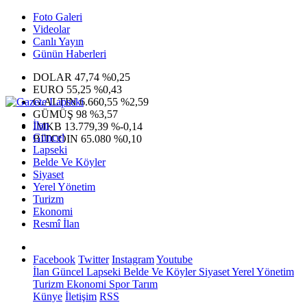
Foto Galeri
Videolar
Canlı Yayın
Günün Haberleri
DOLAR
47,74
%0,25
EURO
55,25
%0,43
G.ALTIN
6.660,55
%2,59
GÜMÜŞ
98
%3,57
İlan
IMKB
13.779,39
%-0,14
Güncel
BITCOIN
65.080
%0,10
Lapseki
Belde Ve Köyler
Siyaset
Yerel Yönetim
Turizm
Ekonomi
Resmî İlan
Facebook
Twitter
Instagram
Youtube
İlan
Güncel
Lapseki
Belde Ve Köyler
Siyaset
Yerel Yönetim
Turizm
Ekonomi
Spor
Tarım
Künye
İletişim
RSS