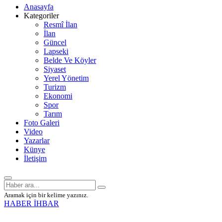
Anasayfa
Kategoriler
Resmî İlan
İlan
Güncel
Lapseki
Belde Ve Köyler
Siyaset
Yerel Yönetim
Turizm
Ekonomi
Spor
Tarım
Foto Galeri
Video
Yazarlar
Künye
İletişim
Aramak için bir kelime yazınız.
HABER İHBAR