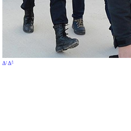
-
+
A
A