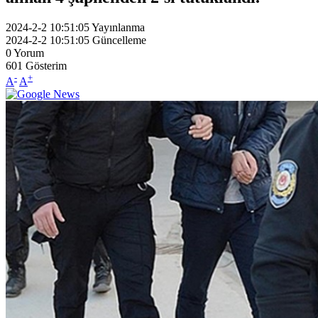
2024-2-2 10:51:05
Yayınlanma
2024-2-2 10:51:05
Güncelleme
0
Yorum
601
Gösterim
-
+
A
A