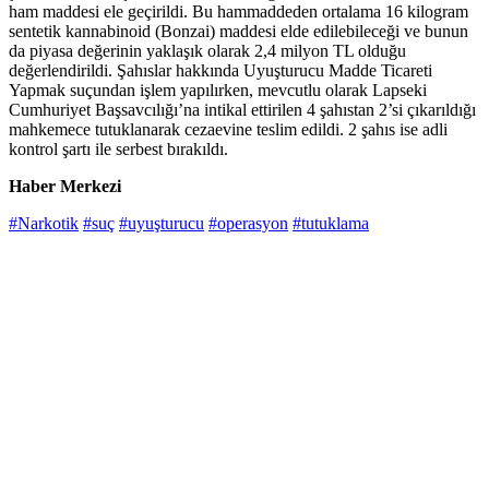
ham maddesi ele geçirildi. Bu hammaddeden ortalama 16 kilogram
sentetik kannabinoid (Bonzai) maddesi elde edilebileceği ve bunun
da piyasa değerinin yaklaşık olarak 2,4 milyon TL olduğu
değerlendirildi. Şahıslar hakkında Uyuşturucu Madde Ticareti
Yapmak suçundan işlem yapılırken, mevcutlu olarak Lapseki
Cumhuriyet Başsavcılığı’na intikal ettirilen 4 şahıstan 2’si çıkarıldığı
mahkemece tutuklanarak cezaevine teslim edildi. 2 şahıs ise adli
kontrol şartı ile serbest bırakıldı.
Haber Merkezi
#Narkotik
#suç
#uyuşturucu
#operasyon
#tutuklama