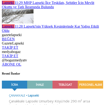
Lapseki
11:29
MHP Lapseki İlçe Teşkilatı, Şehitler İçin Mevlit
Okuttu ve Tatlı İkramında Bulundu
Lapseki
11:28
Lapseki'nin Yüksek Kesimlerinde Kar Yağışı Etkili
Oldu
gazetelapseki
BEĞEN
GazeteLapseki
TAKİP ET
medyabogaz
TAKİP ET
@bogazmedyatv
ABONE OL
Resmî İlanlar