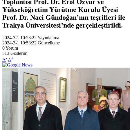
Toplantısı Prof. Dr. Erol Özvar ve
Yükseköğretim Yürütme Kurulu Üyesi
Prof. Dr. Naci Gündoğan’nın teşrifleri ile
Trakya Üniversitesi’nde gerçekleştirildi.
2024-3-1 10:53:22
Yayınlanma
2024-3-1 10:53:22
Güncelleme
0
Yorum
513
Gösterim
-
+
A
A