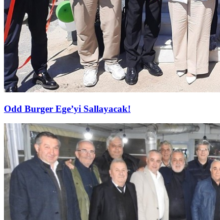
Odd Burger Ege’yi Sallayacak!