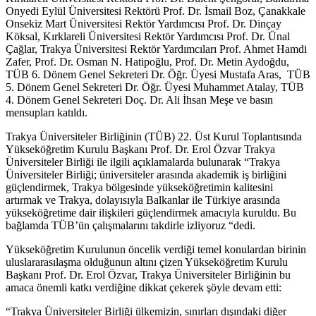
Onyedi Eylül Üniversitesi Rektörü Prof. Dr. İsmail Boz, Çanakkale
Onsekiz Mart Üniversitesi Rektör Yardımcısı Prof. Dr. Dinçay
Köksal, Kırklareli Üniversitesi Rektör Yardımcısı Prof. Dr. Ünal
Çağlar, Trakya Üniversitesi Rektör Yardımcıları Prof. Ahmet Hamdi
Zafer, Prof. Dr. Osman N. Hatipoğlu, Prof. Dr. Metin Aydoğdu,
TÜB 6. Dönem Genel Sekreteri Dr. Öğr. Üyesi Mustafa Aras, TÜB
5. Dönem Genel Sekreteri Dr. Öğr. Üyesi Muhammet Atalay, TÜB
4. Dönem Genel Sekreteri Doç. Dr. Ali İhsan Meşe ve basın
mensupları katıldı.
Trakya Üniversiteler Birliğinin (TÜB) 22. Üst Kurul Toplantısında
Yükseköğretim Kurulu Başkanı Prof. Dr. Erol Özvar Trakya
Üniversiteler Birliği ile ilgili açıklamalarda bulunarak “Trakya
Üniversiteler Birliği; üniversiteler arasında akademik iş birliğini
güçlendirmek, Trakya bölgesinde yükseköğretimin kalitesini
artırmak ve Trakya, dolayısıyla Balkanlar ile Türkiye arasında
yükseköğretime dair ilişkileri güçlendirmek amacıyla kuruldu. Bu
bağlamda TÜB’ün çalışmalarını takdirle izliyoruz “dedi.
Yükseköğretim Kurulunun öncelik verdiği temel konulardan birinin
uluslararasılaşma olduğunun altını çizen Yükseköğretim Kurulu
Başkanı Prof. Dr. Erol Özvar, Trakya Üniversiteler Birliğinin bu
amaca önemli katkı verdiğine dikkat çekerek şöyle devam etti:
“Trakya Üniversiteler Birliği ülkemizin, sınırları dışındaki diğer