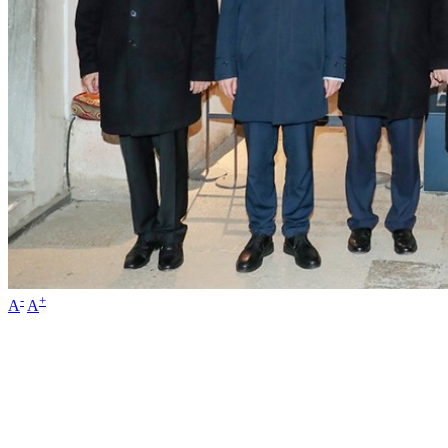
-
+
A
A