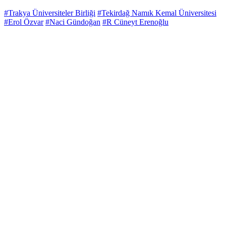
#Trakya Üniversiteler Birliği
#Tekirdağ Namık Kemal Üniversitesi
#Erol Özvar
#Naci Gündoğan
#R Cüneyt Erenoğlu