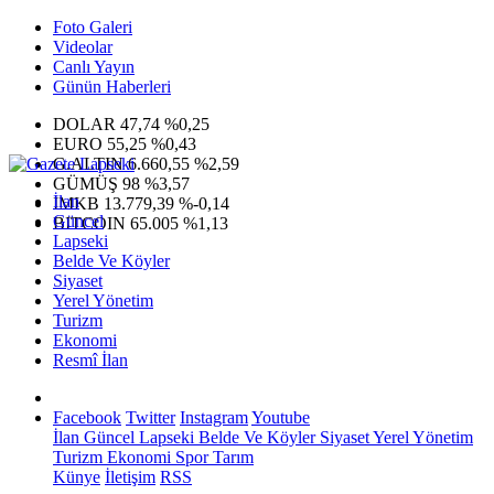
Foto Galeri
Videolar
Canlı Yayın
Günün Haberleri
DOLAR
47,74
%0,25
EURO
55,25
%0,43
G.ALTIN
6.660,55
%2,59
GÜMÜŞ
98
%3,57
İlan
IMKB
13.779,39
%-0,14
Güncel
BITCOIN
65.005
%1,13
Lapseki
Belde Ve Köyler
Siyaset
Yerel Yönetim
Turizm
Ekonomi
Resmî İlan
Facebook
Twitter
Instagram
Youtube
İlan
Güncel
Lapseki
Belde Ve Köyler
Siyaset
Yerel Yönetim
Turizm
Ekonomi
Spor
Tarım
Künye
İletişim
RSS