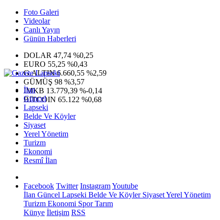
Foto Galeri
Videolar
Canlı Yayın
Günün Haberleri
DOLAR
47,74
%0,25
EURO
55,25
%0,43
G.ALTIN
6.660,55
%2,59
GÜMÜŞ
98
%3,57
İlan
IMKB
13.779,39
%-0,14
Güncel
BITCOIN
65.122
%0,68
Lapseki
Belde Ve Köyler
Siyaset
Yerel Yönetim
Turizm
Ekonomi
Resmî İlan
Facebook
Twitter
Instagram
Youtube
İlan
Güncel
Lapseki
Belde Ve Köyler
Siyaset
Yerel Yönetim
Turizm
Ekonomi
Spor
Tarım
Künye
İletişim
RSS