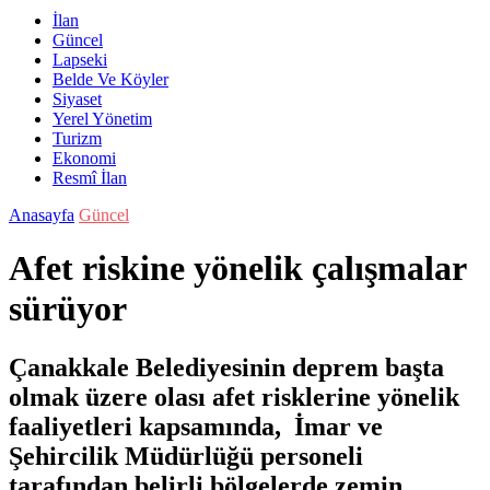
İlan
Güncel
Lapseki
Belde Ve Köyler
Siyaset
Yerel Yönetim
Turizm
Ekonomi
Resmî İlan
Anasayfa
Güncel
Afet riskine yönelik çalışmalar
sürüyor
Çanakkale Belediyesinin deprem başta
olmak üzere olası afet risklerine yönelik
faaliyetleri kapsamında, İmar ve
Şehircilik Müdürlüğü personeli
tarafından belirli bölgelerde zemin