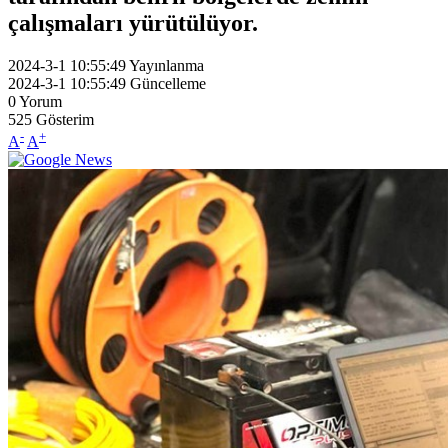
çalışmaları yürütülüyor.
2024-3-1 10:55:49
Yayınlanma
2024-3-1 10:55:49
Güncelleme
0
Yorum
525
Gösterim
-
+
A
A