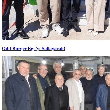
Odd Burger Ege’yi Sallayacak!