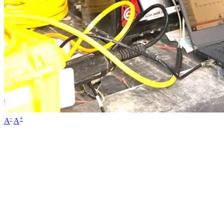
-
+
A
A