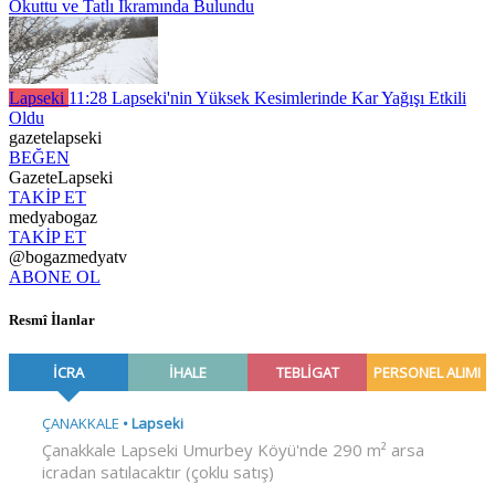
Okuttu ve Tatlı İkramında Bulundu
Lapseki
11:28
Lapseki'nin Yüksek Kesimlerinde Kar Yağışı Etkili
Oldu
gazetelapseki
BEĞEN
GazeteLapseki
TAKİP ET
medyabogaz
TAKİP ET
@bogazmedyatv
ABONE OL
Resmî İlanlar