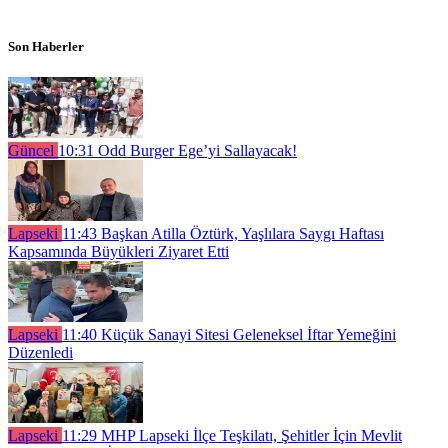
Son Haberler
Güncel
10:31
Odd Burger Ege’yi Sallayacak!
Lapseki
11:43
Başkan Atilla Öztürk, Yaşlılara Saygı Haftası
Kapsamında Büyükleri Ziyaret Etti
Lapseki
11:40
Küçük Sanayi Sitesi Geleneksel İftar Yemeğini
Düzenledi
Lapseki
11:29
MHP Lapseki İlçe Teşkilatı, Şehitler İçin Mevlit