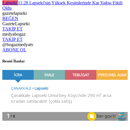
Lapseki
11:28
Lapseki'nin Yüksek Kesimlerinde Kar Yağışı Etkili
Oldu
gazetelapseki
BEĞEN
GazeteLapseki
TAKİP ET
medyabogaz
TAKİP ET
@bogazmedyatv
ABONE OL
Resmî İlanlar