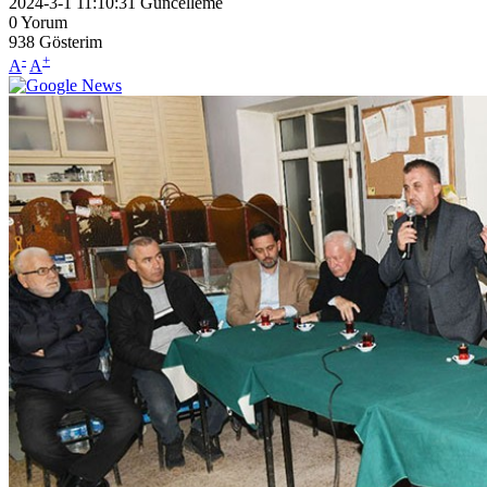
2024-3-1 11:10:31
Güncelleme
0
Yorum
938
Gösterim
-
+
A
A