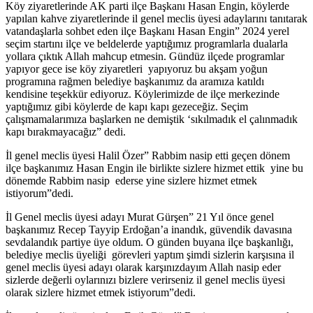
Köy ziyaretlerinde AK parti ilçe Başkanı Hasan Engin, köylerde
yapılan kahve ziyaretlerinde il genel meclis üyesi adaylarını tanıtarak
vatandaşlarla sohbet eden ilçe Başkanı Hasan Engin” 2024 yerel
seçim startını ilçe ve beldelerde yaptığımız programlarla dualarla
yollara çıktık Allah mahcup etmesin. Gündüz ilçede programlar
yapıyor gece ise köy ziyaretleri yapıyoruz bu akşam yoğun
programına rağmen belediye başkanımız da aramıza katıldı
kendisine teşekkür ediyoruz. Köylerimizde de ilçe merkezinde
yaptığımız gibi köylerde de kapı kapı gezeceğiz. Seçim
çalışmamalarımıza başlarken ne demiştik ‘sıkılmadık el çalınmadık
kapı bırakmayacağız” dedi.
İl genel meclis üyesi Halil Özer” Rabbim nasip etti geçen dönem
ilçe başkanımız Hasan Engin ile birlikte sizlere hizmet ettik yine bu
dönemde Rabbim nasip ederse yine sizlere hizmet etmek
istiyorum”dedi.
İl Genel meclis üyesi adayı Murat Gürşen” 21 Yıl önce genel
başkanımız Recep Tayyip Erdoğan’a inandık, güvendik davasına
sevdalandık partiye üye oldum. O günden buyana ilçe başkanlığı,
belediye meclis üyeliği görevleri yaptım şimdi sizlerin karşısına il
genel meclis üyesi adayı olarak karşınızdayım Allah nasip eder
sizlerde değerli oylarınızı bizlere verirseniz il genel meclis üyesi
olarak sizlere hizmet etmek istiyorum”dedi.