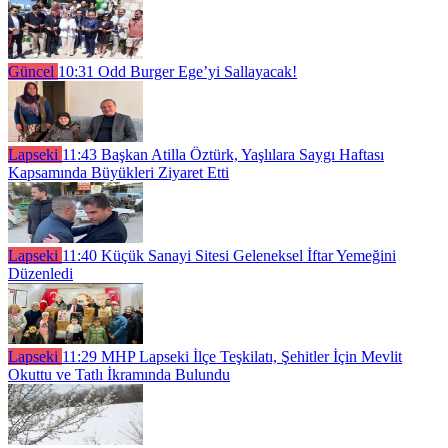
Güncel
10:31
Odd Burger Ege’yi Sallayacak!
Lapseki
11:43
Başkan Atilla Öztürk, Yaşlılara Saygı Haftası
Kapsamında Büyükleri Ziyaret Etti
Lapseki
11:40
Küçük Sanayi Sitesi Geleneksel İftar Yemeğini
Düzenledi
Lapseki
11:29
MHP Lapseki İlçe Teşkilatı, Şehitler İçin Mevlit
Okuttu ve Tatlı İkramında Bulundu