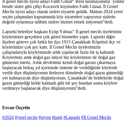
İl genel meclis üyesi adayı Fatih Günal” Beni tanımayanınız yoktur
bende sizler gibi çiftçi Kocaveli köyünden Fatih Günal. İl Genel
Meclis üyesi adayı olarak sizleri ziyarete geldik. Malum 2024 yerel
seçim çalışmaları kapsamında köy ziyaretleri yapıyoruz sizlerin
değerli oylarınıza talibim sizlere hizmet etmek istiyorum”dedi.
Lapseki belediye başkanı Eyüp Yılmaz” İl genel meclis üyelerimiz
köylerimize gerçekten çok güzel hizmetler yaptı. Lapseki diğer
ilçelere göreve çok farklı bir ilçe.1915 Çanakkale Köprüsü ilçe ve
köylerimize çok şey kattı. İl Genel Meclis üyelerimizin
çalışmalarıyla köylerimizde artık yapılacak fazla bir iş kalmadı.
Köylerimiz artık doğal gaz istiyor biz köylerimize de doğal gaz
gitmesini isteriz. Artık devletimiz kendi doğal gazını çıkarmaya
başlayacak birkaç yıl içerisinde sisteme de verildiğinde köylerde
verilir diye düşünüyorum ilerleyen dönelerde doğal gazın gitmediği
yer kalmayacak diye düşünüyorum. Çanakkale’de beldelerde doğal
gazın gitmediği belde kalmadı gibi bir şey bundan sonra köylere
verilmeye başlanacak diye düşünüyorum”dedi.
Ercan Özçetin
#2024
#yerel seçim
#siyesi
#parti
#Lapseki
#İl Genel Meclis