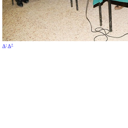
-
+
A
A