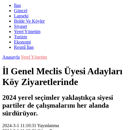
İlan
Güncel
Lapseki
Belde Ve Köyler
Siyaset
Yerel Yönetim
Turizm
Ekonomi
Resmî İlan
Anasayfa
Yerel Yönetim
İl Genel Meclis Üyesi Adayları
Köy Ziyaretlerinde
2024 yerel seçimler yaklaştıkça siyesi
partiler de çalışmalarını her alanda
sürdürüyor.
2024-3-1 11:10:31
Yayınlanma