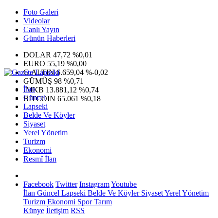
Foto Galeri
Videolar
Canlı Yayın
Günün Haberleri
DOLAR
47,72
%0,01
EURO
55,19
%0,00
G.ALTIN
6.659,04
%-0,02
GÜMÜŞ
98
%0,71
İlan
IMKB
13.881,12
%0,74
Güncel
BITCOIN
65.061
%0,18
Lapseki
Belde Ve Köyler
Siyaset
Yerel Yönetim
Turizm
Ekonomi
Resmî İlan
Facebook
Twitter
Instagram
Youtube
İlan
Güncel
Lapseki
Belde Ve Köyler
Siyaset
Yerel Yönetim
Turizm
Ekonomi
Spor
Tarım
Künye
İletişim
RSS