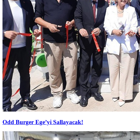
Odd Burger Ege’yi Sallayacak!