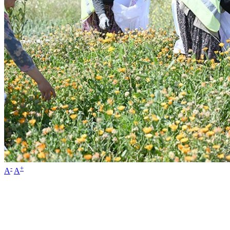
-
+
A
A