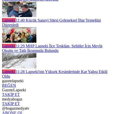
Lapseki
11:40
Küçük Sanayi Sitesi Geleneksel İftar Yemeğini
Düzenledi
Lapseki
11:29
MHP Lapseki İlçe Teşkilatı, Şehitler İçin Mevlit
Okuttu ve Tatlı İkramında Bulundu
Lapseki
11:28
Lapseki'nin Yüksek Kesimlerinde Kar Yağışı Etkili
Oldu
gazetelapseki
BEĞEN
GazeteLapseki
TAKİP ET
medyabogaz
TAKİP ET
@bogazmedyatv
ABONE OL