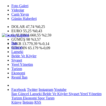
Foto Galeri
Videolar
Canlı Yayın
Günün Haberleri
DOLAR
47,74
%0,25
EURO
55,25
%0,43
G.ALTIN
6.660,55
%2,59
GÜMÜŞ
98
%3,57
İlan
IMKB
13.779,39
%-0,14
Güncel
BITCOIN
65.179
%-0,09
Lapseki
Belde Ve Köyler
Siyaset
Yerel Yönetim
Turizm
Ekonomi
Resmî İlan
Facebook
Twitter
Instagram
Youtube
İlan
Güncel
Lapseki
Belde Ve Köyler
Siyaset
Yerel Yönetim
Turizm
Ekonomi
Spor
Tarım
Künye
İletişim
RSS