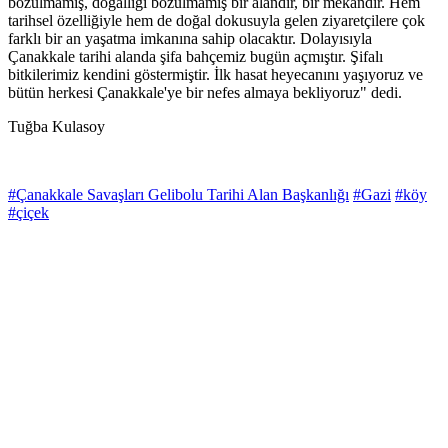
bozulmamış, doğallığı bozulmamış bir alandır, bir mekandır. Hem
tarihsel özelliğiyle hem de doğal dokusuyla gelen ziyaretçilere çok
farklı bir an yaşatma imkanına sahip olacaktır. Dolayısıyla
Çanakkale tarihi alanda şifa bahçemiz bugün açmıştır. Şifalı
bitkilerimiz kendini göstermiştir. İlk hasat heyecanını yaşıyoruz ve
bütün herkesi Çanakkale'ye bir nefes almaya bekliyoruz" dedi.
Tuğba Kulasoy
#Çanakkale Savaşları Gelibolu Tarihi Alan Başkanlığı
#Gazi
#köy
#çiçek