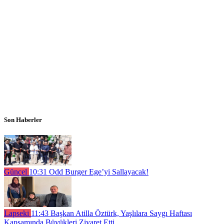
Son Haberler
Güncel
10:31
Odd Burger Ege’yi Sallayacak!
Lapseki
11:43
Başkan Atilla Öztürk, Yaşlılara Saygı Haftası
Kapsamında Büyükleri Ziyaret Etti