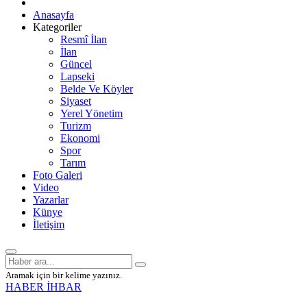
Anasayfa
Kategoriler
Resmî İlan
İlan
Güncel
Lapseki
Belde Ve Köyler
Siyaset
Yerel Yönetim
Turizm
Ekonomi
Spor
Tarım
Foto Galeri
Video
Yazarlar
Künye
İletişim
Aramak için bir kelime yazınız.
HABER İHBAR