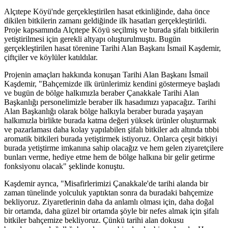
Alçıtepe Köyü'nde gerçekleştirilen hasat etkinliğinde, daha önce
dikilen bitkilerin zamanı geldiğinde ilk hasatları gerçekleştirildi.
Proje kapsamında Alçıtepe Köyü seçilmiş ve burada şifalı bitkilerin
yetiştirilmesi için gerekli altyapı oluşturulmuştu. Bugün
gerçekleştirilen hasat törenine Tarihi Alan Başkanı İsmail Kaşdemir,
çiftçiler ve köylüler katıldılar.
Projenin amaçları hakkında konuşan Tarihi Alan Başkanı İsmail
Kaşdemir, "Bahçemizde ilk ürünlerimiz kendini göstermeye başladı
ve bugün de bölge halkımızla beraber Çanakkale Tarihi Alan
Başkanlığı personelimizle beraber ilk hasadımızı yapacağız. Tarihi
Alan Başkanlığı olarak bölge halkıyla beraber burada yaşayan
halkımızla birlikte burada katma değeri yüksek ürünler oluşturmak
ve pazarlaması daha kolay yapılabilen şifalı bitkiler adı altında tıbbi
aromatik bitkileri burada yetiştirmek istiyoruz. Onlarca çeşit bitkiyi
burada yetiştirme imkanına sahip olacağız ve hem gelen ziyaretçilere
bunları verme, hediye etme hem de bölge halkına bir gelir getirme
fonksiyonu olacak" şeklinde konuştu.
Kaşdemir ayrıca, "Misafirlerimizi Çanakkale'de tarihi alanda bir
zaman tünelinde yolculuk yaptıktan sonra da buradaki bahçemize
bekliyoruz. Ziyaretlerinin daha da anlamlı olması için, daha doğal
bir ortamda, daha güzel bir ortamda şöyle bir nefes almak için şifalı
bitkiler bahçemize bekliyoruz. Çünkü tarihi alan dokusu