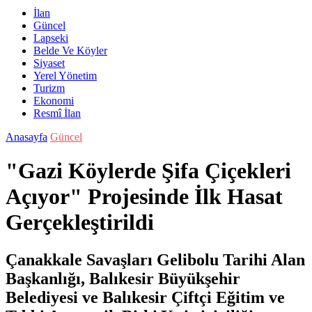
İlan
Güncel
Lapseki
Belde Ve Köyler
Siyaset
Yerel Yönetim
Turizm
Ekonomi
Resmî İlan
Anasayfa
Güncel
"Gazi Köylerde Şifa Çiçekleri
Açıyor" Projesinde İlk Hasat
Gerçekleştirildi
Çanakkale Savaşları Gelibolu Tarihi Alan
Başkanlığı, Balıkesir Büyükşehir
Belediyesi ve Balıkesir Çiftçi Eğitim ve