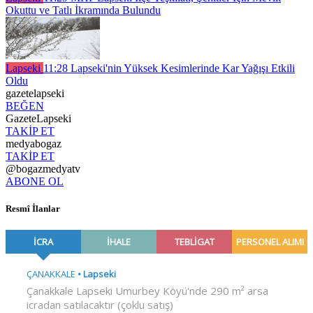
Okuttu ve Tatlı İkramında Bulundu
Lapseki
11:28
Lapseki'nin Yüksek Kesimlerinde Kar Yağışı Etkili
Oldu
gazetelapseki
BEĞEN
GazeteLapseki
TAKİP ET
medyabogaz
TAKİP ET
@bogazmedyatv
ABONE OL
Resmî İlanlar