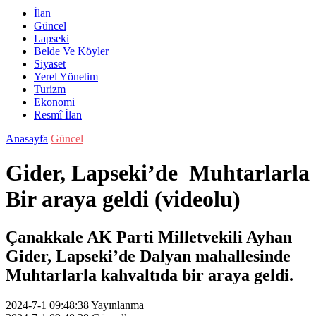
İlan
Güncel
Lapseki
Belde Ve Köyler
Siyaset
Yerel Yönetim
Turizm
Ekonomi
Resmî İlan
Anasayfa
Güncel
Gider, Lapseki’de Muhtarlarla
Bir araya geldi (videolu)
Çanakkale AK Parti Milletvekili Ayhan
Gider, Lapseki’de Dalyan mahallesinde
Muhtarlarla kahvaltıda bir araya geldi.
2024-7-1 09:48:38
Yayınlanma