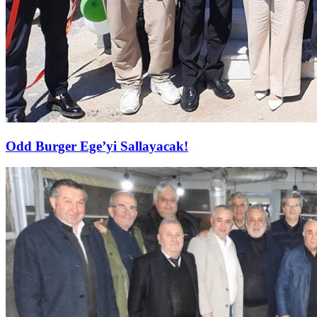
Odd Burger Ege’yi Sallayacak!