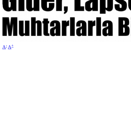
-
+
A
A