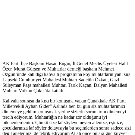
AK Parti İlçe Başkanı Hasan Engin, İl Genel Meclis Üyeleri Halil
Özer, Murat Gürşen ve Muhtarlar derneği başkanı Mehmet
Özgün’ünde katıldığı kahvaltı programına köy muhtarların yanı sıra
Lapseki Cumhuriyet Mahallesi Muhtarı Sadettin Özkan, Gazi
Süleyman Paşa mahallesi Muhtarı Tarık Kaçan, Dalyan Mahallesi
Muhtarı Volkan Çakır’da katıldı.
Kahvaltı sonrasında kısa bir konuşma yapan Çanakkale AK Parti
Milletvekili Ayhan Gider” Aslında ben bu gün siz muhtarlarımızı
dinlemeye geldim konuşmak yerine sizlerin sorunlarını dinlemeyi
tercih ediyorum. Muhtarlığın ne kadar zor olduğunu iyi
bilenenlerdenim. Çünkü size laf söyleyemeyen ailenize, eşinize,
çocuklarınıza laf söyler dolayısıyla bu seçimlerden sonra sadece sizi
değil ailelerinizi de tebrik ediyorum Allah önce onlara güç kuvvet