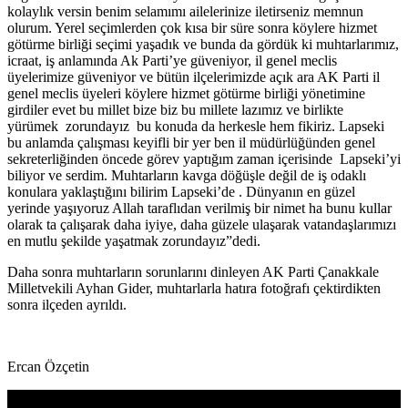
kolaylık versin benim selamımı ailelerinize iletirseniz memnun
olurum. Yerel seçimlerden çok kısa bir süre sonra köylere hizmet
götürme birliği seçimi yaşadık ve bunda da gördük ki muhtarlarımız,
icraat, iş anlamında Ak Parti’ye güveniyor, il genel meclis
üyelerimize güveniyor ve bütün ilçelerimizde açık ara AK Parti il
genel meclis üyeleri köylere hizmet götürme birliği yönetimine
girdiler evet bu millet bize biz bu millete lazımız ve birlikte
yürümek zorundayız bu konuda da herkesle hem fikiriz. Lapseki
bu anlamda çalışması keyifli bir yer ben il müdürlüğünden genel
sekreterliğinden öncede görev yaptığım zaman içerisinde Lapseki’yi
biliyor ve serdim. Muhtarların kavga döğüşle değil de iş odaklı
konulara yaklaştığını bilirim Lapseki’de . Dünyanın en güzel
yerinde yaşıyoruz Allah taraflıdan verilmiş bir nimet ha bunu kullar
olarak ta çalışarak daha iyiye, daha güzele ulaşarak vatandaşlarımızı
en mutlu şekilde yaşatmak zorundayız”dedi.
Daha sonra muhtarların sorunlarını dinleyen AK Parti Çanakkale
Milletvekili Ayhan Gider, muhtarlarla hatıra fotoğrafı çektirdikten
sonra ilçeden ayrıldı.
Ercan Özçetin