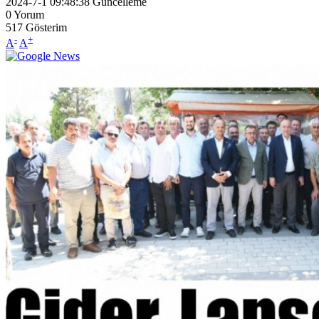
2024-7-1 09:48:38
Güncelleme
0
Yorum
517
Gösterim
-
+
A
A