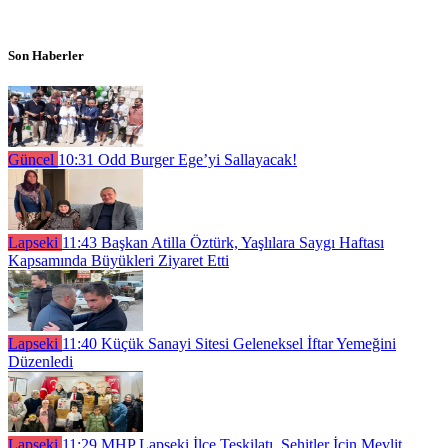
Son Haberler
Güncel
10:31
Odd Burger Ege’yi Sallayacak!
Lapseki
11:43
Başkan Atilla Öztürk, Yaşlılara Saygı Haftası
Kapsamında Büyükleri Ziyaret Etti
Lapseki
11:40
Küçük Sanayi Sitesi Geleneksel İftar Yemeğini
Düzenledi
Lapseki
11:29
MHP Lapseki İlçe Teşkilatı, Şehitler İçin Mevlit