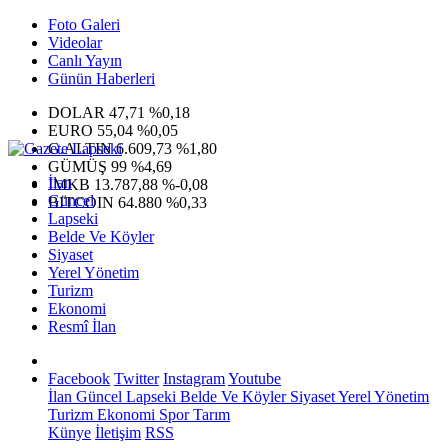
Foto Galeri
Videolar
Canlı Yayın
Günün Haberleri
DOLAR
47,71
%0,18
EURO
55,04
%0,05
G.ALTIN
6.609,73
%1,80
GÜMÜŞ
99
%4,69
İlan
IMKB
13.787,88
%-0,08
Güncel
BITCOIN
64.880
%0,33
Lapseki
Belde Ve Köyler
Siyaset
Yerel Yönetim
Turizm
Ekonomi
Resmî İlan
Facebook
Twitter
Instagram
Youtube
İlan
Güncel
Lapseki
Belde Ve Köyler
Siyaset
Yerel Yönetim
Turizm
Ekonomi
Spor
Tarım
Künye
İletişim
RSS