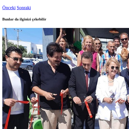
Önceki
Sonraki
Bunlar da ilginizi çekebilir