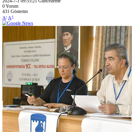
2024-7-1 09:55:21
Güncelleme
0
Yorum
431
Gösterim
-
+
A
A