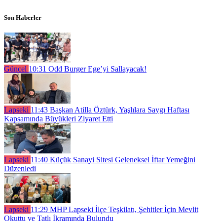
Son Haberler
Güncel
10:31
Odd Burger Ege’yi Sallayacak!
Lapseki
11:43
Başkan Atilla Öztürk, Yaşlılara Saygı Haftası
Kapsamında Büyükleri Ziyaret Etti
Lapseki
11:40
Küçük Sanayi Sitesi Geleneksel İftar Yemeğini
Düzenledi
Lapseki
11:29
MHP Lapseki İlçe Teşkilatı, Şehitler İçin Mevlit
Okuttu ve Tatlı İkramında Bulundu