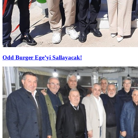
Odd Burger Ege’yi Sallayacak!