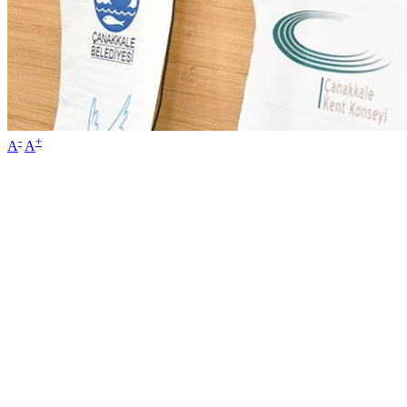
-
+
A
A