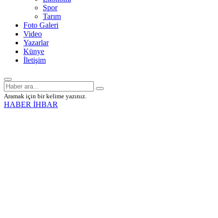
Spor
Tarım
Foto Galeri
Video
Yazarlar
Künye
İletişim
Aramak için bir kelime yazınız.
HABER İHBAR