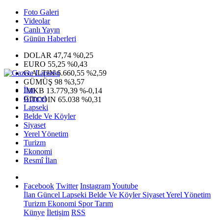
Foto Galeri
Videolar
Canlı Yayın
Günün Haberleri
DOLAR
47,74
%0,25
EURO
55,25
%0,43
G.ALTIN
6.660,55
%2,59
GÜMÜŞ
98
%3,57
İlan
IMKB
13.779,39
%-0,14
Güncel
BITCOIN
65.038
%0,31
Lapseki
Belde Ve Köyler
Siyaset
Yerel Yönetim
Turizm
Ekonomi
Resmî İlan
Facebook
Twitter
Instagram
Youtube
İlan
Güncel
Lapseki
Belde Ve Köyler
Siyaset
Yerel Yönetim
Turizm
Ekonomi
Spor
Tarım
Künye
İletişim
RSS