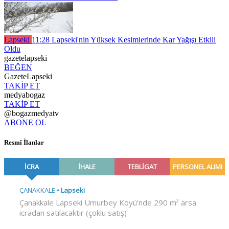
Lapseki
11:28
Lapseki'nin Yüksek Kesimlerinde Kar Yağışı Etkili
Oldu
gazetelapseki
BEĞEN
GazeteLapseki
TAKİP ET
medyabogaz
TAKİP ET
@bogazmedyatv
ABONE OL
Resmî İlanlar