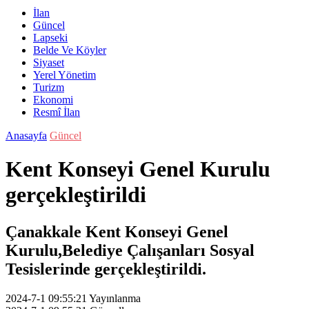
İlan
Güncel
Lapseki
Belde Ve Köyler
Siyaset
Yerel Yönetim
Turizm
Ekonomi
Resmî İlan
Anasayfa
Güncel
Kent Konseyi Genel Kurulu
gerçekleştirildi
Çanakkale Kent Konseyi Genel
Kurulu,Belediye Çalışanları Sosyal
Tesislerinde gerçekleştirildi.
2024-7-1 09:55:21
Yayınlanma