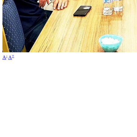
-
+
A
A