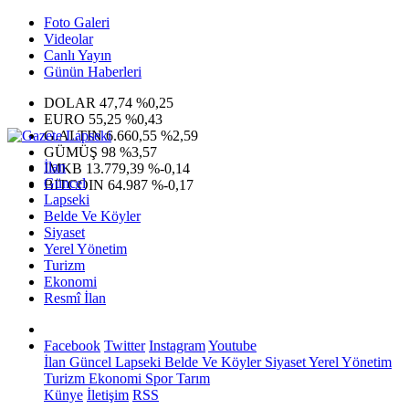
Foto Galeri
Videolar
Canlı Yayın
Günün Haberleri
DOLAR
47,74
%0,25
EURO
55,25
%0,43
G.ALTIN
6.660,55
%2,59
GÜMÜŞ
98
%3,57
İlan
IMKB
13.779,39
%-0,14
Güncel
BITCOIN
64.987
%-0,17
Lapseki
Belde Ve Köyler
Siyaset
Yerel Yönetim
Turizm
Ekonomi
Resmî İlan
Facebook
Twitter
Instagram
Youtube
İlan
Güncel
Lapseki
Belde Ve Köyler
Siyaset
Yerel Yönetim
Turizm
Ekonomi
Spor
Tarım
Künye
İletişim
RSS