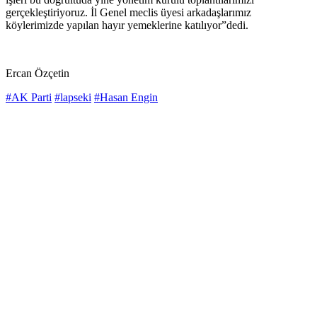
gerçekleştiriyoruz. İl Genel meclis üyesi arkadaşlarımız
köylerimizde yapılan hayır yemeklerine katılıyor”dedi.
Ercan Özçetin
#AK Parti
#lapseki
#Hasan Engin