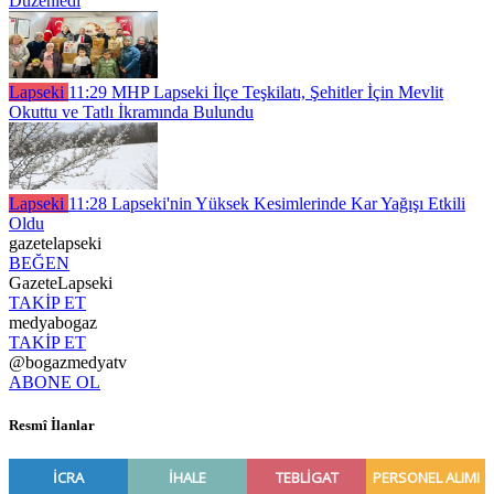
Düzenledi
Lapseki
11:29
MHP Lapseki İlçe Teşkilatı, Şehitler İçin Mevlit
Okuttu ve Tatlı İkramında Bulundu
Lapseki
11:28
Lapseki'nin Yüksek Kesimlerinde Kar Yağışı Etkili
Oldu
gazetelapseki
BEĞEN
GazeteLapseki
TAKİP ET
medyabogaz
TAKİP ET
@bogazmedyatv
ABONE OL
Resmî İlanlar