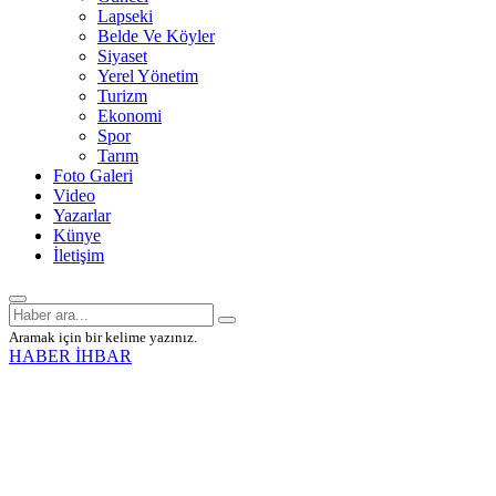
Lapseki
Belde Ve Köyler
Siyaset
Yerel Yönetim
Turizm
Ekonomi
Spor
Tarım
Foto Galeri
Video
Yazarlar
Künye
İletişim
Aramak için bir kelime yazınız.
HABER İHBAR