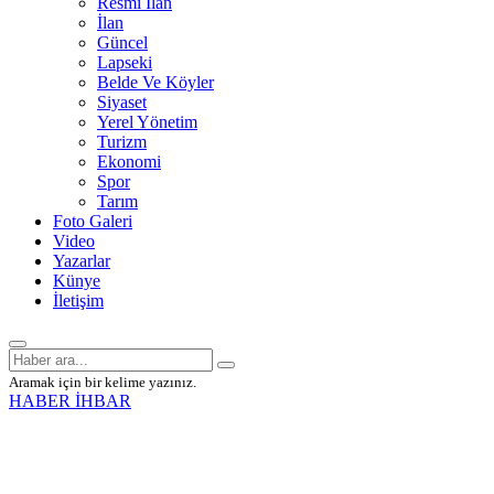
Resmî İlan
İlan
Güncel
Lapseki
Belde Ve Köyler
Siyaset
Yerel Yönetim
Turizm
Ekonomi
Spor
Tarım
Foto Galeri
Video
Yazarlar
Künye
İletişim
Aramak için bir kelime yazınız.
HABER İHBAR