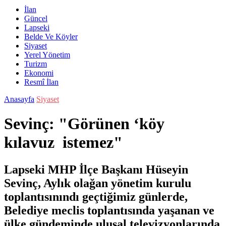
İlan
Güncel
Lapseki
Belde Ve Köyler
Siyaset
Yerel Yönetim
Turizm
Ekonomi
Resmî İlan
Anasayfa
Siyaset
Sevinç: "Görünen ‘köy
kılavuz istemez"
Lapseki MHP İlçe Başkanı Hüseyin
Sevinç, Aylık olağan yönetim kurulu
toplantısınındı geçtiğimiz günlerde,
Belediye meclis toplantısında yaşanan ve
ülke gündeminde ulusal televizyonlarında