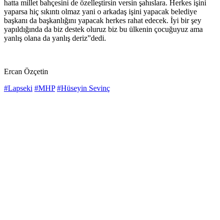
hatta millet bahçesini de özelleştirsin versin şahıslara. Herkes işini
yaparsa hiç sıkıntı olmaz yani o arkadaş işini yapacak belediye
başkanı da başkanlığını yapacak herkes rahat edecek. İyi bir şey
yapıldığında da biz destek oluruz biz bu ülkenin çocuğuyuz ama
yanlış olana da yanlış deriz”dedi.
Ercan Özçetin
#Lapseki
#MHP
#Hüseyin Sevinç