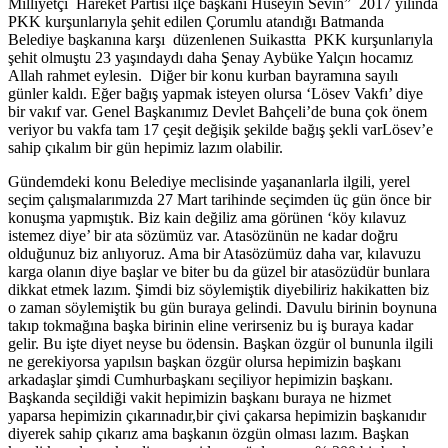
Milliyetçi Hareket Partisi ilçe başkanı Hüseyin Sevin” 2017 yılında
PKK kurşunlarıyla şehit edilen Çorumlu atandığı Batmanda
Belediye başkanına karşı düzenlenen Suikastta PKK kurşunlarıyla
şehit olmuştu 23 yaşındaydı daha Şenay Aybüke Yalçın hocamız
Allah rahmet eylesin. Diğer bir konu kurban bayramına sayılı
günler kaldı. Eğer bağış yapmak isteyen olursa ‘Lösev Vakfı’ diye
bir vakıf var. Genel Başkanımız Devlet Bahçeli’de buna çok önem
veriyor bu vakfa tam 17 çeşit değişik şekilde bağış şekli varLösev’e
sahip çıkalım bir gün hepimiz lazım olabilir.
Gündemdeki konu Belediye meclisinde yaşananlarla ilgili, yerel
seçim çalışmalarımızda 27 Mart tarihinde seçimden üç gün önce bir
konuşma yapmıştık. Biz kain değiliz ama görünen ‘köy kılavuz
istemez diye’ bir ata sözümüz var. Atasözünün ne kadar doğru
olduğunuz biz anlıyoruz. Ama bir Atasözümüz daha var, kılavuzu
karga olanın diye başlar ve biter bu da güzel bir atasözüdür bunlara
dikkat etmek lazım. Şimdi biz söylemiştik diyebiliriz hakikatten biz
o zaman söylemiştik bu gün buraya gelindi. Davulu birinin boynuna
takıp tokmağına başka birinin eline verirseniz bu iş buraya kadar
gelir. Bu işte diyet neyse bu ödensin. Başkan özgür ol bununla ilgili
ne gerekiyorsa yapılsın başkan özgür olursa hepimizin başkanı
arkadaşlar şimdi Cumhurbaşkanı seçiliyor hepimizin başkanı.
Başkanda seçildiği vakit hepimizin başkanı buraya ne hizmet
yaparsa hepimizin çıkarınadır,bir çivi çakarsa hepimizin başkanıdır
diyerek sahip çıkarız ama başkanın özgün olması lazım. Başkan