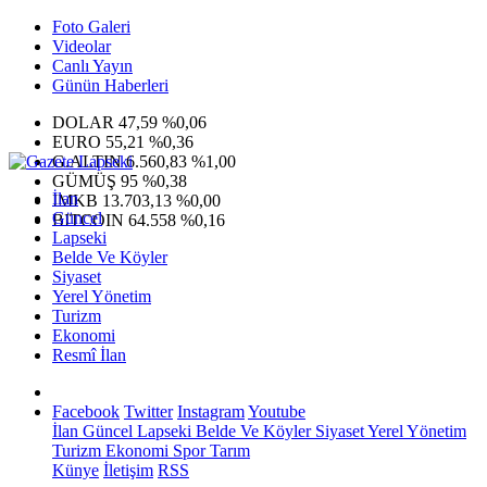
Foto Galeri
Videolar
Canlı Yayın
Günün Haberleri
DOLAR
47,59
%0,06
EURO
55,21
%0,36
G.ALTIN
6.560,83
%1,00
GÜMÜŞ
95
%0,38
İlan
IMKB
13.703,13
%0,00
Güncel
BITCOIN
64.558
%0,16
Lapseki
Belde Ve Köyler
Siyaset
Yerel Yönetim
Turizm
Ekonomi
Resmî İlan
Facebook
Twitter
Instagram
Youtube
İlan
Güncel
Lapseki
Belde Ve Köyler
Siyaset
Yerel Yönetim
Turizm
Ekonomi
Spor
Tarım
Künye
İletişim
RSS