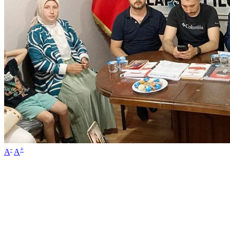
-
+
A
A