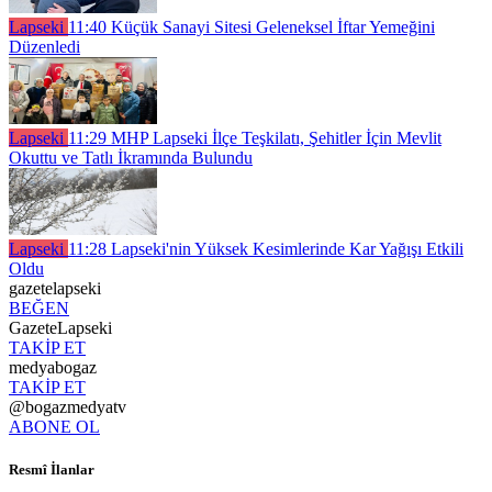
Lapseki
11:40
Küçük Sanayi Sitesi Geleneksel İftar Yemeğini
Düzenledi
Lapseki
11:29
MHP Lapseki İlçe Teşkilatı, Şehitler İçin Mevlit
Okuttu ve Tatlı İkramında Bulundu
Lapseki
11:28
Lapseki'nin Yüksek Kesimlerinde Kar Yağışı Etkili
Oldu
gazetelapseki
BEĞEN
GazeteLapseki
TAKİP ET
medyabogaz
TAKİP ET
@bogazmedyatv
ABONE OL
Resmî İlanlar