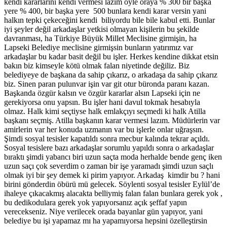
kendi kararlarını kendi vermesi lazım öyle oraya % 300 bir başka
yere % 400, bir başka yere 500 bunlara kendi karar versin yani
halkın tepki çekeceğini kendi biliyordu bile bile kabul etti. Bunlar
iyi şeyler değil arkadaşlar yetkisi olmayan kişilerin bu şekilde
davranması, ha Türkiye Büyük Millet Meclisine girmişin, ha
Lapseki Belediye meclisine girmişsin bunların yatırımız var
arkadaşlar bu kadar basit değil bu işler. Herkes kendine dikkat etsin
bakın biz kimseyle kötü olmak falan niyetinde değiliz. Biz
belediyeye de başkana da sahip çıkarız, o arkadaşa da sahip çıkarız
biz. Sinen paran pulunvar işin var git otur büronda paranı kazan.
Başkanda özgür kalsın ve özgür kararlar alsın Lapseki için ne
gerekiyorsa onu yapsın. Bu işler hani davul tokmak hesabıyla
olmaz. Halk kimi seçtiyse halk emlakçıyı seçmedi ki halk Atilla
başkanı seçmiş. Atilla başkanın karar vermesi lazım. Müdürlerin var
amirlerin var her konuda uzmanın var bu işlerle onlar uğraşsın.
Şimdi sosyal tesisler kapatıldı sonra mecbur kalında tekrar açıldı.
Sosyal tesislere bazı arkadaşlar sorumlu yapıldı sonra o arkadaşlar
bıraktı şimdi yabancı biri uzun saçta moda herhalde bende genç iken
uzun saçı çok severdim o zaman bir işe yaramadı şimdi uzun saçlı
olmak iyi bir şey demek ki pirim yapıyor. Arkadaş kimdir bu ? hani
birini gönderdin öbürü mü gelecek. Söylenti sosyal tesisler Eylül’de
ihaleye çıkacakmış alacakta belliymiş falan falan bunlara gerek yok ,
bu dedikodulara gerek yok yapıyorsanız açık şeffaf yapın
verecekseniz. Niye verilecek orada bayanlar gün yapıyor, yani
belediye bu işi yapamaz mı ha yapamıyorsa hepsini özelleştirsin