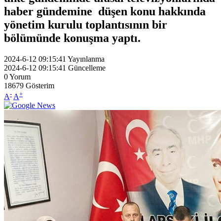
haber gündemine düşen konu hakkında
yönetim kurulu toplantısının bir
bölümünde konuşma yaptı.
2024-6-12 09:15:41
Yayınlanma
2024-6-12 09:15:41
Güncelleme
0
Yorum
18679
Gösterim
-
+
A
A