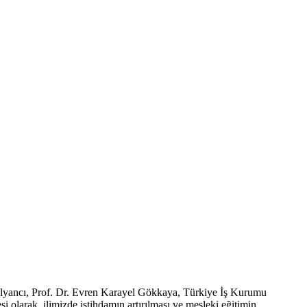
alyancı, Prof. Dr. Evren Karayel Gökkaya, Türkiye İş Kurumu
olarak, ilimizde istihdamın artırılması ve mesleki eğitimin