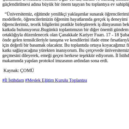
güçlendirilmesi adına büyük bir önem taşıyan bu toplantıya ev sahipl
“Üniversitemiz, eğitimde yenilikçi yaklaşımlar sunarak öğrencilerimiz
modellerle, öğrencilerimizin öğrenim hayatlarında gerçek iş deneyimi
öğrencilerimiz, teorik bilgilerini pratikle birleştirerek iş dünyasının 
katkıda bulunuyoruz.Bugünkü toplantımızın bir diğer önemli gündem m
ortaklığıyla düzenlenecek olan Çanakkale Kariyer Fuarı. 17 - 18 Şubat 
önde gelen temsilcileriyle tanışma ve kendilerini ifade etme fırsatları
için değerli bir basamak olacaktır. Bu toplantıda ortaya koyacağımız fi
katkı sağlayacağına yürekten inanıyorum. Bu çerçevede üniversitemiz, 
geçmesini dileyerek, emeği geçen herkese teşekkür ediyorum. İl İstih
makamında yapılan protokol imzasının ardından sona erdi.
Kaynak: ÇOMÜ
#İl İstihdam
#Meslek Eğitim Kurulu Toplantısı