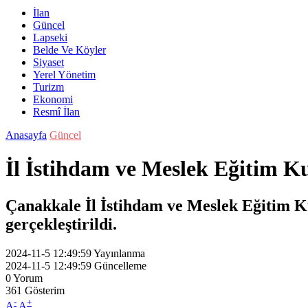
İlan
Güncel
Lapseki
Belde Ve Köyler
Siyaset
Yerel Yönetim
Turizm
Ekonomi
Resmî İlan
Anasayfa
Güncel
İl İstihdam ve Meslek Eğitim Ku
Çanakkale İl İstihdam ve Meslek Eğitim K
gerçekleştirildi.
2024-11-5 12:49:59
Yayınlanma
2024-11-5 12:49:59
Güncelleme
0
Yorum
361
Gösterim
-
+
A
A