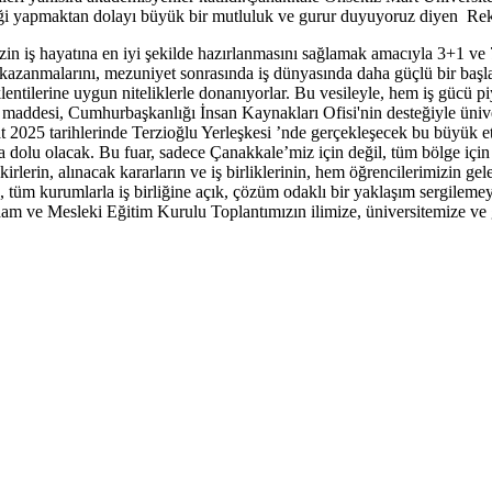
iği yapmaktan dolayı büyük bir mutluluk ve gurur duyuyoruz diyen Rektö
in iş hayatına en iyi şekilde hazırlanmasını sağlamak amacıyla 3+1 ve 
 kazanmalarını, mezuniyet sonrasında iş dünyasında daha güçlü bir başl
beklentilerine uygun niteliklerle donanıyorlar. Bu vesileyle, hem iş gücü
addesi, Cumhurbaşkanlığı İnsan Kaynakları Ofisi'nin desteğiyle ünive
2025 tarihlerinde Terzioğlu Yerleşkesi ’nde gerçekleşecek bu büyük etkin
yla dolu olacak. Bu fuar, sadece Çanakkale’miz için değil, tüm bölge içi
kirlerin, alınacak kararların ve iş birliklerinin, hem öğrencilerimizin 
tüm kurumlarla iş birliğine açık, çözüm odaklı bir yaklaşım sergilemeye
dam ve Mesleki Eğitim Kurulu Toplantımızın ilimize, üniversitemize ve 