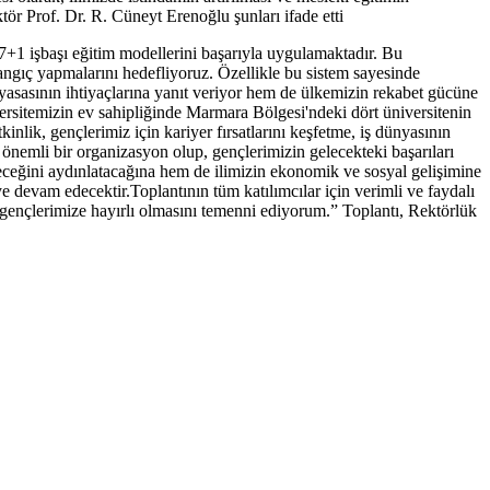
r Prof. Dr. R. Cüneyt Erenoğlu şunları ifade etti
7+1 işbaşı eğitim modellerini başarıyla uygulamaktadır. Bu
angıç yapmalarını hedefliyoruz. Özellikle bu sistem sayesinde
 piyasasının ihtiyaçlarına yanıt veriyor hem de ülkemizin rekabet gücüne
rsitemizin ev sahipliğinde Marmara Bölgesi'ndeki dört üniversitenin
lik, gençlerimiz için kariyer fırsatlarını keşfetme, iş dünyasının
n önemli bir organizasyon olup, gençlerimizin gelecekteki başarıları
geleceğini aydınlatacağına hem de ilimizin ekonomik ve sosyal gelişimine
 devam edecektir.Toplantının tüm katılımcılar için verimli ve faydalı
gençlerimize hayırlı olmasını temenni ediyorum.” Toplantı, Rektörlük