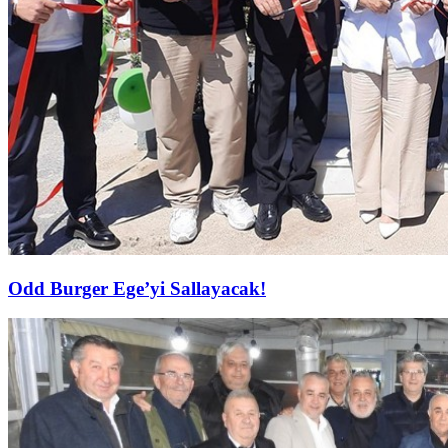
Odd Burger Ege’yi Sallayacak!