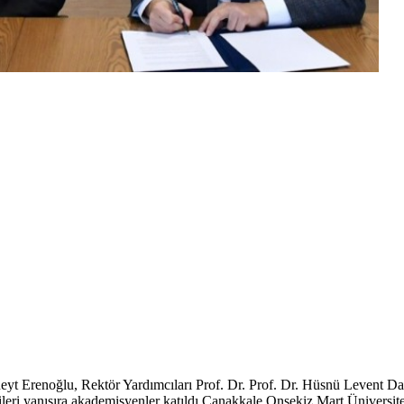
eyt Erenoğlu, Rektör Yardımcıları Prof. Dr. Prof. Dr. Hüsnü Levent D
 yanısıra akademisyenler katıldı.Çanakkale Onsekiz Mart Üniversitesi 