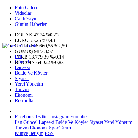
Foto Galeri
Videolar
Canlı Yayın
Günün Haberleri
DOLAR
47,74
%0,25
EURO
55,25
%0,43
G.ALTIN
6.660,55
%2,59
GÜMÜŞ
98
%3,57
İlan
IMKB
13.779,39
%-0,14
Güncel
BITCOIN
64.922
%0,83
Lapseki
Belde Ve Köyler
Siyaset
Yerel Yönetim
Turizm
Ekonomi
Resmî İlan
Facebook
Twitter
Instagram
Youtube
İlan
Güncel
Lapseki
Belde Ve Köyler
Siyaset
Yerel Yönetim
Turizm
Ekonomi
Spor
Tarım
Künye
İletişim
RSS