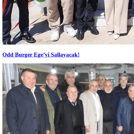
Odd Burger Ege’yi Sallayacak!