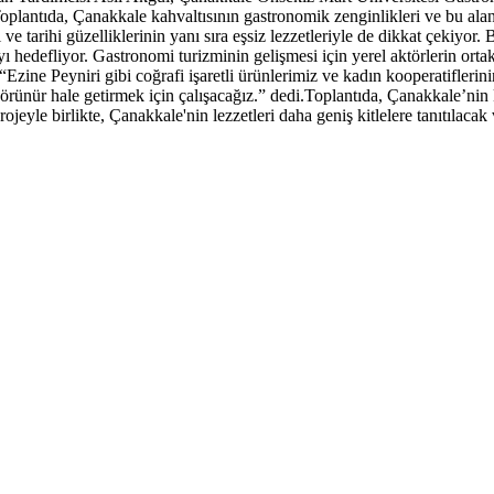
lantıda, Çanakkale kahvaltısının gastronomik zenginlikleri ve bu alanda
rihi güzelliklerinin yanı sıra eşsiz lezzetleriyle de dikkat çekiyor. Bu
ı hedefliyor. Gastronomi turizminin gelişmesi için yerel aktörlerin orta
ine Peyniri gibi coğrafi işaretli ürünlerimiz ve kadın kooperatiflerinin
rünür hale getirmek için çalışacağız.” dedi.Toplantıda, Çanakkale’nin kült
eyle birlikte, Çanakkale'nin lezzetleri daha geniş kitlelere tanıtılacak 