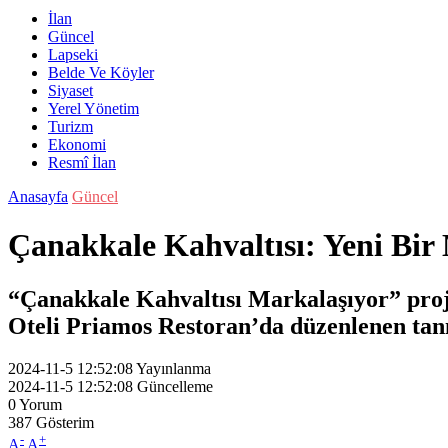
İlan
Güncel
Lapseki
Belde Ve Köyler
Siyaset
Yerel Yönetim
Turizm
Ekonomi
Resmî İlan
Anasayfa
Güncel
Çanakkale Kahvaltısı: Yeni Bir
“Çanakkale Kahvaltısı Markalaşıyor” proje
Oteli Priamos Restoran’da düzenlenen tanıt
2024-11-5 12:52:08
Yayınlanma
2024-11-5 12:52:08
Güncelleme
0
Yorum
387
Gösterim
-
+
A
A