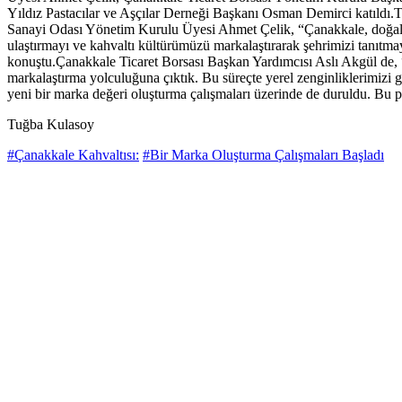
Yıldız Pastacılar ve Aşçılar Derneği Başkanı Osman Demirci katıldı.Top
Sanayi Odası Yönetim Kurulu Üyesi Ahmet Çelik, “Çanakkale, doğal ve ta
ulaştırmayı ve kahvaltı kültürümüzü markalaştırarak şehrimizi tanıtmay
konuştu.Çanakkale Ticaret Borsası Başkan Yardımcısı Aslı Akgül de, “Ez
markalaştırma yolculuğuna çıktık. Bu süreçte yerel zenginliklerimizi gö
yeni bir marka değeri oluşturma çalışmaları üzerinde de duruldu. Bu proj
Tuğba Kulasoy
#Çanakkale Kahvaltısı:
#Bir Marka Oluşturma Çalışmaları Başladı