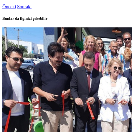
Önceki
Sonraki
Bunlar da ilginizi çekebilir