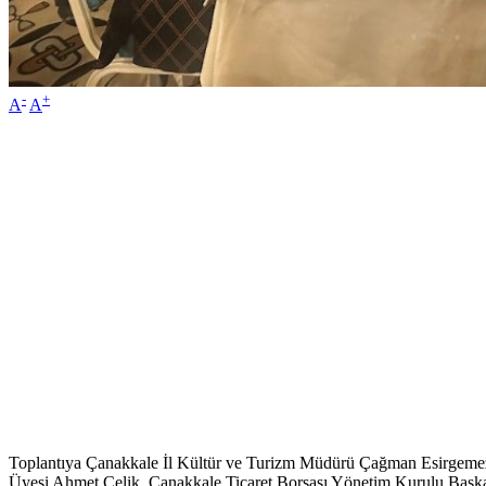
-
+
A
A
Toplantıya Çanakkale İl Kültür ve Turizm Müdürü Çağman Esirgemez,
Üyesi Ahmet Çelik, Çanakkale Ticaret Borsası Yönetim Kurulu Başka