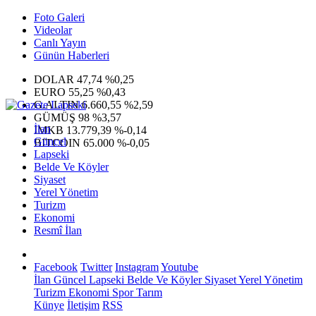
Foto Galeri
Videolar
Canlı Yayın
Günün Haberleri
DOLAR
47,74
%0,25
EURO
55,25
%0,43
G.ALTIN
6.660,55
%2,59
GÜMÜŞ
98
%3,57
İlan
IMKB
13.779,39
%-0,14
Güncel
BITCOIN
65.000
%-0,05
Lapseki
Belde Ve Köyler
Siyaset
Yerel Yönetim
Turizm
Ekonomi
Resmî İlan
Facebook
Twitter
Instagram
Youtube
İlan
Güncel
Lapseki
Belde Ve Köyler
Siyaset
Yerel Yönetim
Turizm
Ekonomi
Spor
Tarım
Künye
İletişim
RSS