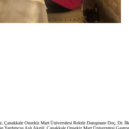
 Çanakkale Onsekiz Mart Üniversitesi Rektör Danışmanı Doç. Dr. İlk
n Yardımcısı Aslı Akgül, Çanakkale Onsekiz Mart Üniversitesi Gastro