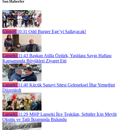
Son Haberler
Güncel
10:31
Odd Burger Ege’yi Sallayacak!
Lapseki
11:43
Başkan Atilla Öztürk, Yaşlılara Saygı Haftası
Kapsamında Büyükleri Ziyaret Etti
Lapseki
11:40
Küçük Sanayi Sitesi Geleneksel İftar Yemeğini
Düzenledi
Lapseki
11:29
MHP Lapseki İlçe Teşkilatı, Şehitler İçin Mevlit
Okuttu ve Tatlı İkramında Bulundu