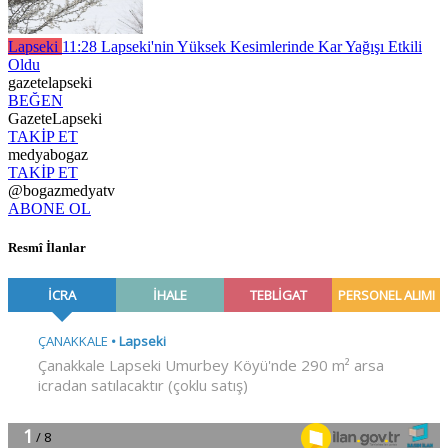
Lapseki
11:28
Lapseki'nin Yüksek Kesimlerinde Kar Yağışı Etkili
Oldu
gazetelapseki
BEĞEN
GazeteLapseki
TAKİP ET
medyabogaz
TAKİP ET
@bogazmedyatv
ABONE OL
Resmî İlanlar