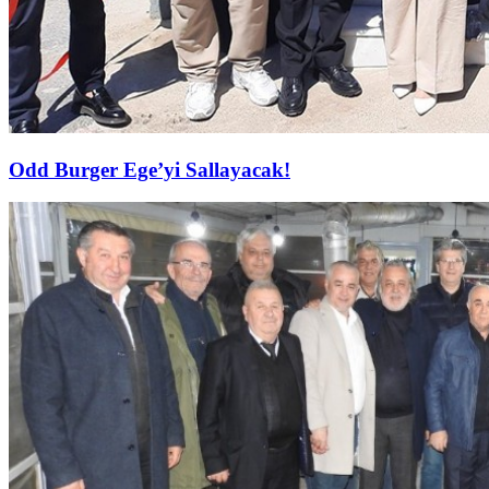
Odd Burger Ege’yi Sallayacak!