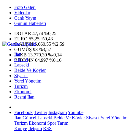
Foto Galeri
Videolar
Canlı Yayın
Günün Haberleri
DOLAR
47,74
%0,25
EURO
55,25
%0,43
G.ALTIN
6.660,55
%2,59
GÜMÜŞ
98
%3,57
İlan
IMKB
13.779,39
%-0,14
Güncel
BITCOIN
64.997
%0,16
Lapseki
Belde Ve Köyler
Siyaset
Yerel Yönetim
Turizm
Ekonomi
Resmî İlan
Facebook
Twitter
Instagram
Youtube
İlan
Güncel
Lapseki
Belde Ve Köyler
Siyaset
Yerel Yönetim
Turizm
Ekonomi
Spor
Tarım
Künye
İletişim
RSS