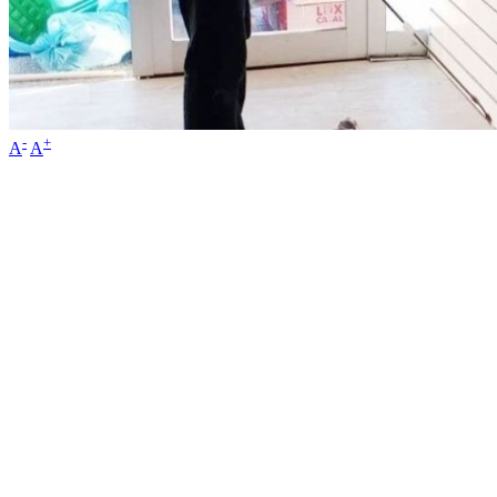
-
+
A
A