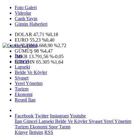
Foto Galeri
Videolar
Canlı Yayın
Günün Haberleri
DOLAR
47,71
%0,18
EURO
55,23
%0,40
G.ALTIN
6.668,90
%2,72
GÜMÜŞ
98
%4,47
İlan
IMKB
13.791,56
%-0,05
Güncel
BITCOIN
65.305
%1,64
Lapseki
Belde Ve Köyler
Siyaset
Yerel Yönetim
Turizm
Ekonomi
Resmî İlan
Facebook
Twitter
Instagram
Youtube
İlan
Güncel
Lapseki
Belde Ve Köyler
Siyaset
Yerel Yönetim
Turizm
Ekonomi
Spor
Tarım
Künye
İletişim
RSS