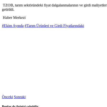
TZOB, tarım sektöründeki fiyat dalgalanmalarının ve girdi maliyetlerin
getirildi.
Haber Merkezi
#Ekim Ayında
#Tarım Ürünleri ve Girdi Fiyatlarındaki
Önceki
Sonraki
Bunlar da ilginizi çekebilir