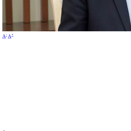
-
+
A
A