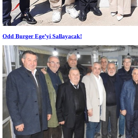
Odd Burger Ege’yi Sallayacak!