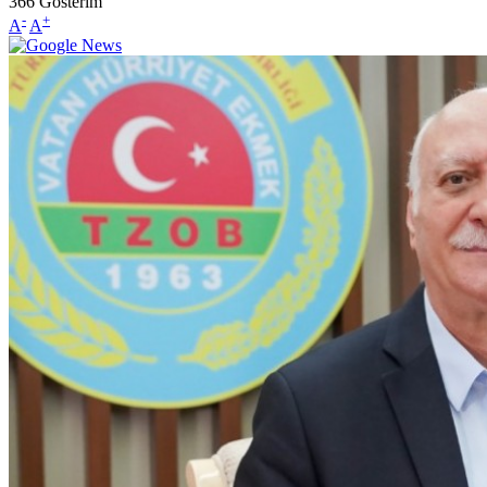
366
Gösterim
-
+
A
A