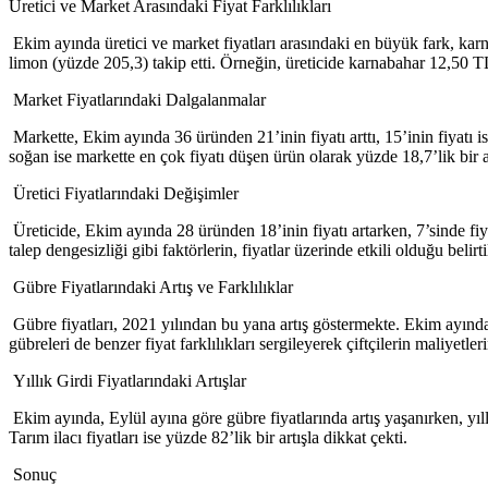
Üretici ve Market Arasındaki Fiyat Farklılıkları
Ekim ayında üretici ve market fiyatları arasındaki en büyük fark, ka
limon (yüzde 205,3) takip etti. Örneğin, üreticide karnabahar 12,50 T
Market Fiyatlarındaki Dalgalanmalar
Markette, Ekim ayında 36 üründen 21’inin fiyatı arttı, 15’inin fiyatı is
soğan ise markette en çok fiyatı düşen ürün olarak yüzde 18,7’lik bir 
Üretici Fiyatlarındaki Değişimler
Üreticide, Ekim ayında 28 üründen 18’inin fiyatı artarken, 7’sinde fiy
talep dengesizliği gibi faktörlerin, fiyatlar üzerinde etkili olduğu belirti
Gübre Fiyatlarındaki Artış ve Farklılıklar
Gübre fiyatları, 2021 yılından bu yana artış göstermekte. Ekim ayınd
gübreleri de benzer fiyat farklılıkları sergileyerek çiftçilerin maliyetler
Yıllık Girdi Fiyatlarındaki Artışlar
Ekim ayında, Eylül ayına göre gübre fiyatlarında artış yaşanırken, yıll
Tarım ilacı fiyatları ise yüzde 82’lik bir artışla dikkat çekti.
Sonuç