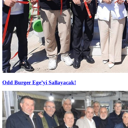
Odd Burger Ege’yi Sallayacak!