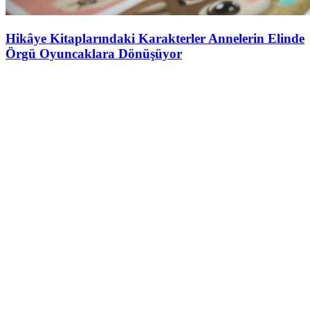
Hikâye Kitaplarındaki Karakterler Annelerin Elinde
Örgü Oyuncaklara Dönüşüyor