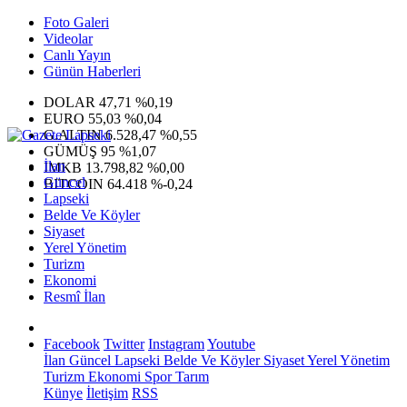
Foto Galeri
Videolar
Canlı Yayın
Günün Haberleri
DOLAR
47,71
%0,19
EURO
55,03
%0,04
G.ALTIN
6.528,47
%0,55
GÜMÜŞ
95
%1,07
İlan
IMKB
13.798,82
%0,00
Güncel
BITCOIN
64.418
%-0,24
Lapseki
Belde Ve Köyler
Siyaset
Yerel Yönetim
Turizm
Ekonomi
Resmî İlan
Facebook
Twitter
Instagram
Youtube
İlan
Güncel
Lapseki
Belde Ve Köyler
Siyaset
Yerel Yönetim
Turizm
Ekonomi
Spor
Tarım
Künye
İletişim
RSS