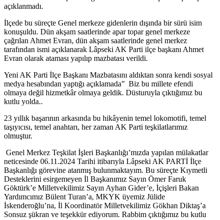
açıklanmadı.
İlçede bu süreçte Genel merkeze gidenlerin dışında bir sürü isim
konuşuldu. Dün akşam saatlerinde apar topar genel merkeze
çağrılan Ahmet Evran, dün akşam saatlerinde genel merkez
tarafından ismi açıklanarak Lâpseki AK Parti ilçe başkanı Ahmet
Evran olarak ataması yapılıp mazbatası verildi.
Yeni AK Parti İlçe Başkanı Mazbatasını aldıktan sonra kendi sosyal
medya hesabından yaptığı açıklamada” Biz bu millete efendi
olmaya değil hizmetkâr olmaya geldik. Düsturuyla çıktığımız bu
kutlu yolda..
23 yıllık başarının arkasında bu hikâyenin temel lokomotifi, temel
taşıyıcısı, temel anahtarı, her zaman AK Parti teşkilatlarımız
olmuştur.
Genel Merkez Teşkilat İşleri Başkanlığı’mızda yapılan mülakatlar
neticesinde 06.11.2024 Tarihi itibarıyla Lâpseki AK PARTİ İlçe
Başkanlığı görevine atanmış bulunmaktayım. Bu süreçte Kıymetli
Desteklerini esirgemeyen İl Başkanımız Sayın Ömer Faruk
Göktürk’e Milletvekilimiz Sayın Ayhan Gider’e, İçişleri Bakan
Yardımcımız Bülent Turan’a, MKYK üyemiz Jülide
İskenderoğlu’na, İl Koordinatör Milletvekilimiz Gökhan Diktaş’a
Sonsuz şükran ve teşekkür ediyorum. Rabbim çıktığımız bu kutlu