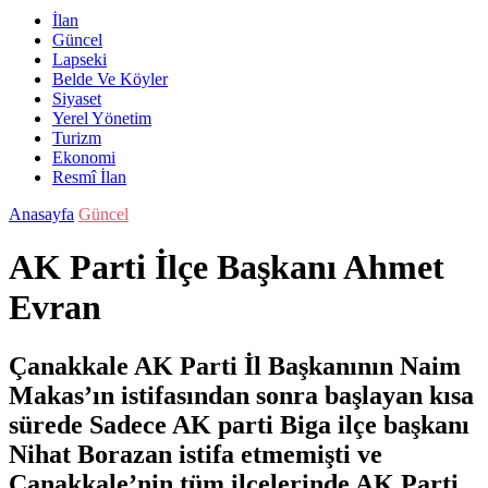
İlan
Güncel
Lapseki
Belde Ve Köyler
Siyaset
Yerel Yönetim
Turizm
Ekonomi
Resmî İlan
Anasayfa
Güncel
AK Parti İlçe Başkanı Ahmet
Evran
Çanakkale AK Parti İl Başkanının Naim
Makas’ın istifasından sonra başlayan kısa
sürede Sadece AK parti Biga ilçe başkanı
Nihat Borazan istifa etmemişti ve
Çanakkale’nin tüm ilçelerinde AK Parti