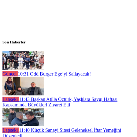
Son Haberler
Güncel
10:31
Odd Burger Ege’yi Sallayacak!
Lapseki
11:43
Başkan Atilla Öztürk, Yaşlılara Saygı Haftası
Kapsamında Büyükleri Ziyaret Etti
Lapseki
11:40
Küçük Sanayi Sitesi Geleneksel İftar Yemeğini
Düzenledi