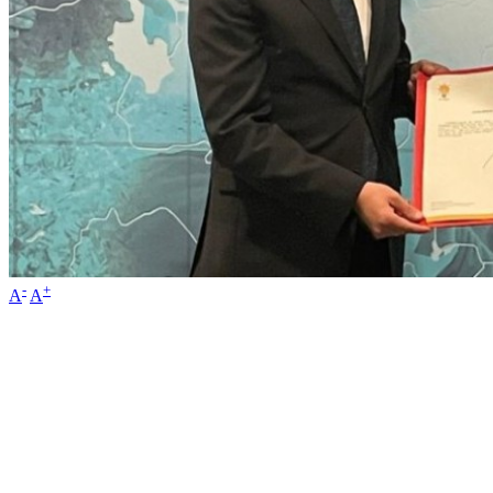
-
+
A
A