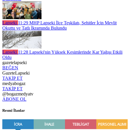
Lapseki
11:29
MHP Lapseki İlçe Teşkilatı, Şehitler İçin Mevlit
Okuttu ve Tatlı İkramında Bulundu
Lapseki
11:28
Lapseki'nin Yüksek Kesimlerinde Kar Yağışı Etkili
Oldu
gazetelapseki
BEĞEN
GazeteLapseki
TAKİP ET
medyabogaz
TAKİP ET
@bogazmedyatv
ABONE OL
Resmî İlanlar