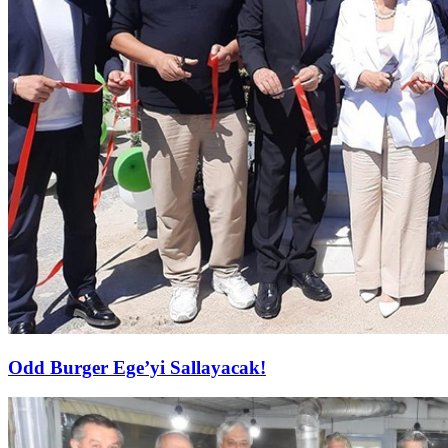
Odd Burger Ege’yi Sallayacak!