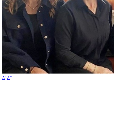
-
+
A
A