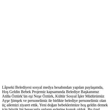
Lâpseki Belediyesi sosyal medya hesabından yapılan paylaşımda,
Hoş Geldin Bebek Projemiz kapsamında Belediye Başkanımız
Atilla Öztürk’ün eşi Neşe Öztürk, Kültür Sosyal İşler Müdürümüz
Ayşe Şimşek ve personelimiz ile birlikte belediye personelimiz olan
üç ailemizi ziyaret ettik. Yeni doğan bebeklerimize hoş geldin demek
için büyük bir heyecanla onların evlerine konuk olduk. Bu özel