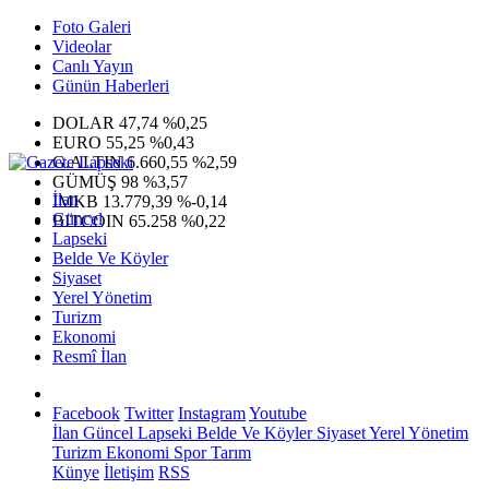
Foto Galeri
Videolar
Canlı Yayın
Günün Haberleri
DOLAR
47,74
%0,25
EURO
55,25
%0,43
G.ALTIN
6.660,55
%2,59
GÜMÜŞ
98
%3,57
İlan
IMKB
13.779,39
%-0,14
Güncel
BITCOIN
65.258
%0,22
Lapseki
Belde Ve Köyler
Siyaset
Yerel Yönetim
Turizm
Ekonomi
Resmî İlan
Facebook
Twitter
Instagram
Youtube
İlan
Güncel
Lapseki
Belde Ve Köyler
Siyaset
Yerel Yönetim
Turizm
Ekonomi
Spor
Tarım
Künye
İletişim
RSS