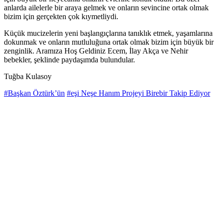
anlarda ailelerle bir araya gelmek ve onların sevincine ortak olmak
bizim için gerçekten çok kıymetliydi.
Küçük mucizelerin yeni başlangıçlarına tanıklık etmek, yaşamlarına
dokunmak ve onların mutluluğuna ortak olmak bizim için büyük bir
zenginlik. Aramıza Hoş Geldiniz Ecem, İlay Akça ve Nehir
bebekler, şeklinde paydaşımda bulundular.
Tuğba Kulasoy
#Başkan Öztürk’ün
#eşi Neşe Hanım Projeyi Birebir Takip Ediyor