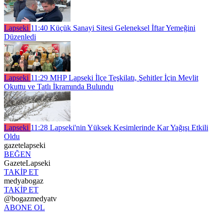
Lapseki
11:40
Küçük Sanayi Sitesi Geleneksel İftar Yemeğini
Düzenledi
Lapseki
11:29
MHP Lapseki İlçe Teşkilatı, Şehitler İçin Mevlit
Okuttu ve Tatlı İkramında Bulundu
Lapseki
11:28
Lapseki'nin Yüksek Kesimlerinde Kar Yağışı Etkili
Oldu
gazetelapseki
BEĞEN
GazeteLapseki
TAKİP ET
medyabogaz
TAKİP ET
@bogazmedyatv
ABONE OL