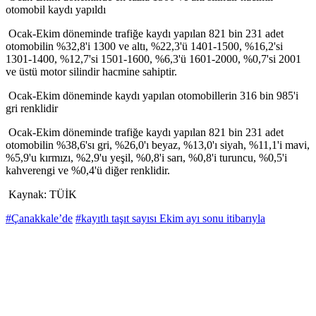
otomobil kaydı yapıldı
Ocak-Ekim döneminde trafiğe kaydı yapılan 821 bin 231 adet
otomobilin %32,8'i 1300 ve altı, %22,3'ü 1401-1500, %16,2'si
1301-1400, %12,7'si 1501-1600, %6,3'ü 1601-2000, %0,7'si 2001
ve üstü motor silindir hacmine sahiptir.
Ocak-Ekim döneminde kaydı yapılan otomobillerin 316 bin 985'i
gri renklidir
Ocak-Ekim döneminde trafiğe kaydı yapılan 821 bin 231 adet
otomobilin %38,6'sı gri, %26,0'ı beyaz, %13,0'ı siyah, %11,1'i mavi,
%5,9'u kırmızı, %2,9'u yeşil, %0,8'i sarı, %0,8'i turuncu, %0,5'i
kahverengi ve %0,4'ü diğer renklidir.
Kaynak: TÜİK
#Çanakkale’de
#kayıtlı taşıt sayısı Ekim ayı sonu itibarıyla