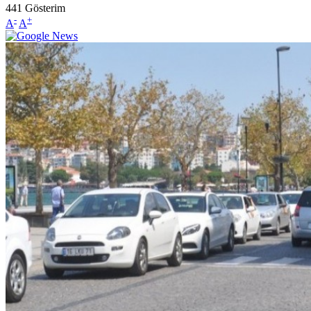
441
Gösterim
-
+
A
A