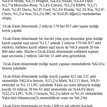
%4,6'sı Skoda, %4,5'i Peugeot, %4,4'ü Nissan, %4,4'ü Opel,
%3,7'si Mercedes-Benz, %3,4'ü Citroen, %3,2'si BMW, %3,1'i
Audi, %2,8'i Dacia, %2,8'i Ford, %2,4'ü Honda, %2,3'ü Kia, %2,0'ı
Chery, %1,2'si Seat, %1,2'si MG ve %10,8'i diğer(2) markalardan
oluştu.
Ocak-Ekim döneminde 2 milyon 170 bin 857 adet taşıtın trafiğe
kaydı yapıldı
Ocak-Ekim döneminde bir önceki yılın aynı dönemine göre trafiğe
kaydı yapılan taşıt sayısı %13,7 artarak 2 milyon 170 bin 857 adet
olurken, trafikten kaydı silinen taşıt sayısı da %6,9 artarak 26 bin
806 adet oldu. Böylece Ocak-Ekim döneminde trafikteki toplam
taşıt sayısında 2 milyon 144 bin 51 adet artış gerçekleşti.
Ocak-Ekim döneminde trafiğe kaydı yapılan otomobillerin %62,6'sı
benzin yakıtlıdır
Ocak-Ekim döneminde trafiğe kaydı yapılan 821 bin 231 adet
otomobilin %62,6'sı benzin, %15,2'si hibrit, %12,1'i dizel, %9,0'ı
elektrikli ve %1,1'i LPG yakıtlıdır. Ekim ayı sonu itibarıyla trafiğe
kayıtlı 16 milyon 38 bin 61 adet otomobilin ise %34,4'ü dizel,
%32,2'si LPG, %30,1'i benzin, %2,2'si hibrit ve %1,0'ı elektriklidir.
Yakıt türü bilinmeyen(3) otomobillerin oranı ise %0,2'dir.
Ocak-Ekim döneminde en fazla 1300 ve altı silindir hacimli