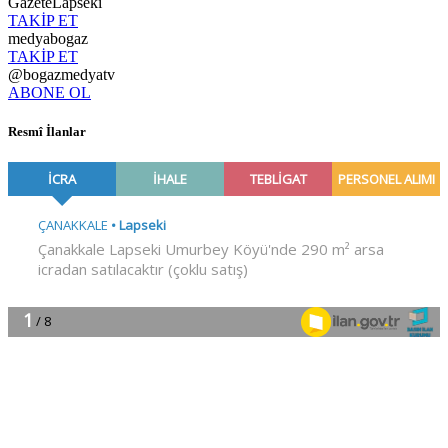
GazeteLapseki
TAKİP ET
medyabogaz
TAKİP ET
@bogazmedyatv
ABONE OL
Resmî İlanlar