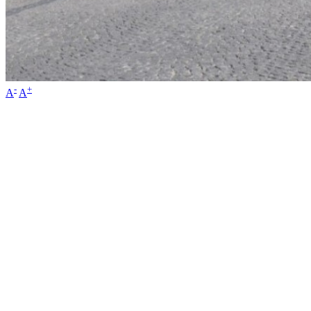
-
+
A
A