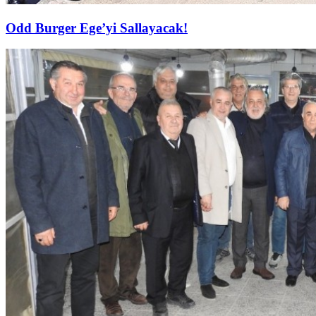
Odd Burger Ege’yi Sallayacak!