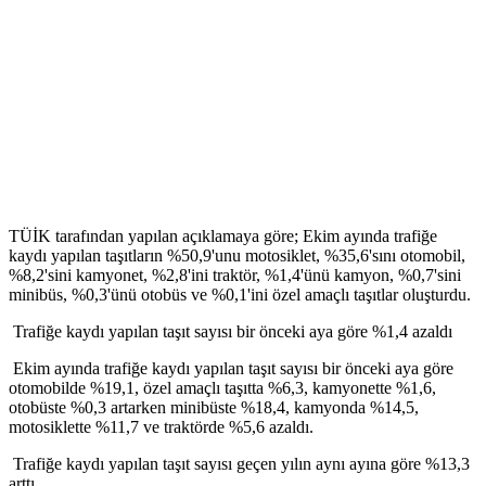
TÜİK tarafından yapılan açıklamaya göre; Ekim ayında trafiğe
kaydı yapılan taşıtların %50,9'unu motosiklet, %35,6'sını otomobil,
%8,2'sini kamyonet, %2,8'ini traktör, %1,4'ünü kamyon, %0,7'sini
minibüs, %0,3'ünü otobüs ve %0,1'ini özel amaçlı taşıtlar oluşturdu.
Trafiğe kaydı yapılan taşıt sayısı bir önceki aya göre %1,4 azaldı
Ekim ayında trafiğe kaydı yapılan taşıt sayısı bir önceki aya göre
otomobilde %19,1, özel amaçlı taşıtta %6,3, kamyonette %1,6,
otobüste %0,3 artarken minibüste %18,4, kamyonda %14,5,
motosiklette %11,7 ve traktörde %5,6 azaldı.
Trafiğe kaydı yapılan taşıt sayısı geçen yılın aynı ayına göre %13,3
arttı