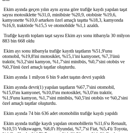
Ekim ayında geçen yılın aynı ayına göre trafiğe kaydı yapılan taşıt
sayısı motosiklette %31,0, minibüste %20,9, otobüste %19,6,
kamyonette %10,0 artarken özel amaçlı taşıtta %18,3, kamyonda
%16,9, traktörde %15,5 ve otomobilde %1,1 azaldı.
Trafiğe kayıtlı toplam taşıt sayısı Ekim ayı sonu itibarıyla 30 milyon
883 bin 668 oldu
Ekim ayı sonu itibarıyla trafiğe kayıtlı taşıtların %51,9'unu
otomobil, %19,8'ini motosiklet, %15,1'ini kamyonet, %7,3'ünü
traktör, %3,2'sini kamyon, %1,7'sini minibüs, %0,7'sini otobüs ve
%0,3'ünü özel amaçlı taşıtlar oluşturdu.
Ekim ayında 1 milyon 6 bin 9 adet taşıtın devri yapıldı
Ekim ayında devri(1) yapılan taşıtların %67,7'sini otomobil,
%15,0'ını kamyonet, %10,0'ını motosiklet, %3,0'ını traktör,
%1,9'unu kamyon, %1,7'sini minibüs, %0,5'ini otobüs ve %0,2'sini
özel amaçlı taşıtlar oluşturdu.
Ekim ayında 74 bin 636 adet otomobilin trafiğe kaydı yapıldı
Ekim ayında trafiğe kaydı yapılan otomobillerin %11,6'sı Renault,
%10,5'i Volkswagen, %8,0'ı Hyundai, %7,7'si Fiat, %5,4'ü Toyota,