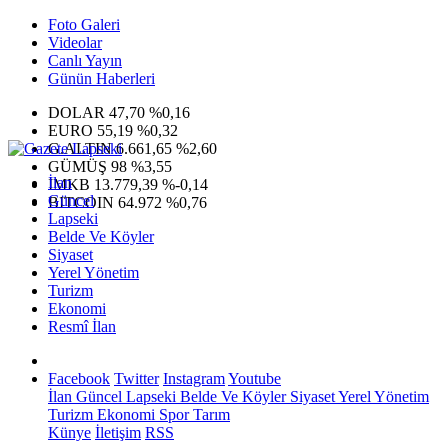
Foto Galeri
Videolar
Canlı Yayın
Günün Haberleri
DOLAR
47,70
%0,16
EURO
55,19
%0,32
G.ALTIN
6.661,65
%2,60
GÜMÜŞ
98
%3,55
İlan
IMKB
13.779,39
%-0,14
Güncel
BITCOIN
64.972
%0,76
Lapseki
Belde Ve Köyler
Siyaset
Yerel Yönetim
Turizm
Ekonomi
Resmî İlan
Facebook
Twitter
Instagram
Youtube
İlan
Güncel
Lapseki
Belde Ve Köyler
Siyaset
Yerel Yönetim
Turizm
Ekonomi
Spor
Tarım
Künye
İletişim
RSS