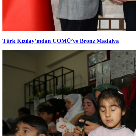
Türk Kızılay’ından ÇOMÜ’ye Bronz Madalya