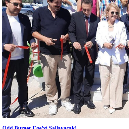
Odd Burger Ege’yi Sallayacak!