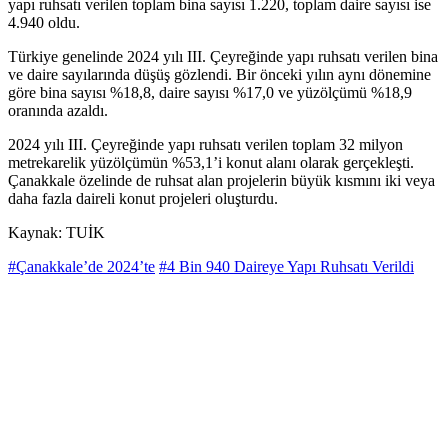
yapı ruhsatı verilen toplam bina sayısı 1.220, toplam daire sayısı ise
4.940 oldu.
Türkiye genelinde 2024 yılı III. Çeyreğinde yapı ruhsatı verilen bina
ve daire sayılarında düşüş gözlendi. Bir önceki yılın aynı dönemine
göre bina sayısı %18,8, daire sayısı %17,0 ve yüzölçümü %18,9
oranında azaldı.
2024 yılı III. Çeyreğinde yapı ruhsatı verilen toplam 32 milyon
metrekarelik yüzölçümün %53,1’i konut alanı olarak gerçekleşti.
Çanakkale özelinde de ruhsat alan projelerin büyük kısmını iki veya
daha fazla daireli konut projeleri oluşturdu.
Kaynak: TUİK
#Çanakkale’de 2024’te
#4 Bin 940 Daireye Yapı Ruhsatı Verildi