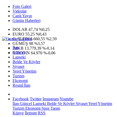
Foto Galeri
Videolar
Canlı Yayın
Günün Haberleri
DOLAR
47,74
%0,25
EURO
55,25
%0,43
G.ALTIN
6.660,55
%2,59
GÜMÜŞ
98
%3,57
İlan
IMKB
13.779,39
%-0,14
Güncel
BITCOIN
64.970
%-0,06
Lapseki
Belde Ve Köyler
Siyaset
Yerel Yönetim
Turizm
Ekonomi
Resmî İlan
Facebook
Twitter
Instagram
Youtube
İlan
Güncel
Lapseki
Belde Ve Köyler
Siyaset
Yerel Yönetim
Turizm
Ekonomi
Spor
Tarım
Künye
İletişim
RSS