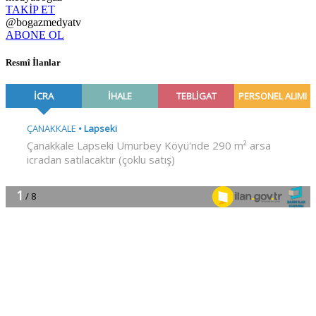
TAKİP ET
@bogazmedyatv
ABONE OL
Resmî İlanlar