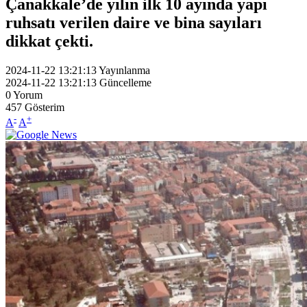
Çanakkale’de yılın ilk 10 ayında yapı
ruhsatı verilen daire ve bina sayıları
dikkat çekti.
2024-11-22 13:21:13
Yayınlanma
2024-11-22 13:21:13
Güncelleme
0
Yorum
457
Gösterim
-
+
A
A