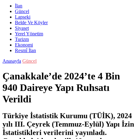
İlan
Güncel
Lapseki
Belde Ve Köyler
Siyaset
Yerel Yönetim
Turizm
Ekonomi
Resmî İlan
Anasayfa
Güncel
Çanakkale’de 2024’te 4 Bin
940 Daireye Yapı Ruhsatı
Verildi
Türkiye İstatistik Kurumu (TÜİK), 2024
yılı III. Çeyrek (Temmuz-Eylül) Yapı İzin
İstatistikleri verilerini yayınladı.