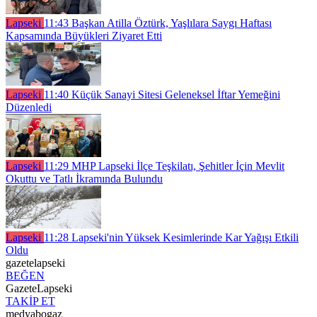
Lapseki
11:43
Başkan Atilla Öztürk, Yaşlılara Saygı Haftası
Kapsamında Büyükleri Ziyaret Etti
Lapseki
11:40
Küçük Sanayi Sitesi Geleneksel İftar Yemeğini
Düzenledi
Lapseki
11:29
MHP Lapseki İlçe Teşkilatı, Şehitler İçin Mevlit
Okuttu ve Tatlı İkramında Bulundu
Lapseki
11:28
Lapseki'nin Yüksek Kesimlerinde Kar Yağışı Etkili
Oldu
gazetelapseki
BEĞEN
GazeteLapseki
TAKİP ET
medyabogaz