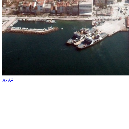
-
+
A
A