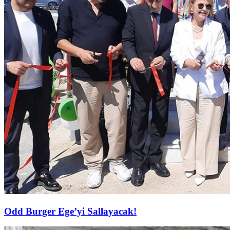
Odd Burger Ege’yi Sallayacak!