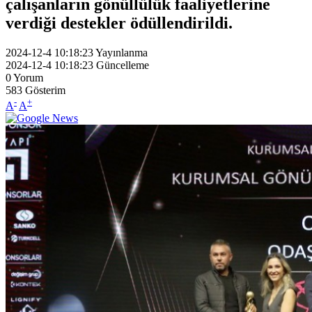
çalışanların gönüllülük faaliyetlerine
verdiği destekler ödüllendirildi.
2024-12-4 10:18:23
Yayınlanma
2024-12-4 10:18:23
Güncelleme
0
Yorum
583
Gösterim
-
+
A
A