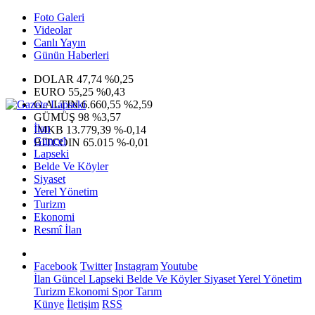
Foto Galeri
Videolar
Canlı Yayın
Günün Haberleri
DOLAR
47,74
%0,25
EURO
55,25
%0,43
G.ALTIN
6.660,55
%2,59
GÜMÜŞ
98
%3,57
İlan
IMKB
13.779,39
%-0,14
Güncel
BITCOIN
65.015
%-0,01
Lapseki
Belde Ve Köyler
Siyaset
Yerel Yönetim
Turizm
Ekonomi
Resmî İlan
Facebook
Twitter
Instagram
Youtube
İlan
Güncel
Lapseki
Belde Ve Köyler
Siyaset
Yerel Yönetim
Turizm
Ekonomi
Spor
Tarım
Künye
İletişim
RSS