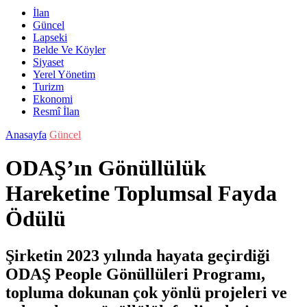
İlan
Güncel
Lapseki
Belde Ve Köyler
Siyaset
Yerel Yönetim
Turizm
Ekonomi
Resmî İlan
Anasayfa
Güncel
ODAŞ’ın Gönüllülük
Hareketine Toplumsal Fayda
Ödülü
Şirketin 2023 yılında hayata geçirdiği
ODAŞ People Gönüllüleri Programı,
topluma dokunan çok yönlü projeleri ve