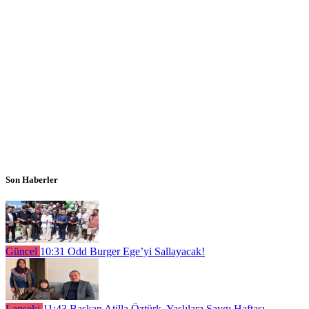
Son Haberler
Güncel
10:31
Odd Burger Ege’yi Sallayacak!
Lapseki
11:43
Başkan Atilla Öztürk, Yaşlılara Saygı Haftası