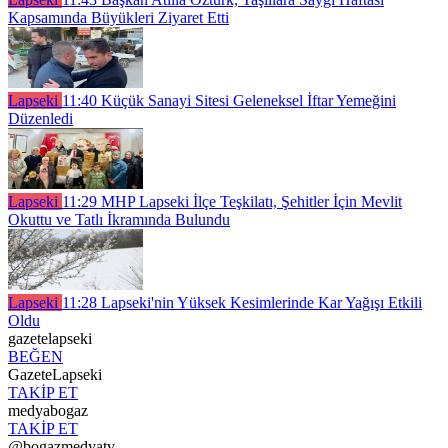
Kapsamında Büyükleri Ziyaret Etti
Lapseki
11:40
Küçük Sanayi Sitesi Geleneksel İftar Yemeğini
Düzenledi
Lapseki
11:29
MHP Lapseki İlçe Teşkilatı, Şehitler İçin Mevlit
Okuttu ve Tatlı İkramında Bulundu
Lapseki
11:28
Lapseki'nin Yüksek Kesimlerinde Kar Yağışı Etkili
Oldu
gazetelapseki
BEĞEN
GazeteLapseki
TAKİP ET
medyabogaz
TAKİP ET
@bogazmedyatv