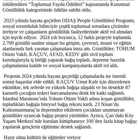
ödüllendiren “Toplumsal Fayda Ödülleri” kapsamında Kurumsal
Gönüllülük kategorisinde ödülün sahibi oldu.
2023 yılında hayata geçirilen ODAŞ People Gönüllüleri Programı,
sosyal sorumluluk bilinciyle çeşitli toplumsal sorunlara çözümler
üretiyor ve çalışanların gönüllülük faaliyetlerinde aktif rol almaları
için teşvik ediyor. 2024 yılı boyunca, 12 farklı projeyle toplamda
2.709 gönüllü saatine ulaşan bu girişim, çevresel, insani ve eğitim
alanlarında fark yaratan çalışmalara imza attı. Gönüllüler; TOHUM
Otizm Vakfı, KAÇUV, AFAD, KEDV gibi sivil toplum
kuruluşlarıyla iş birliği yaparak bağış topladı, depreme hazırlık
çalışmalarına katıldı ve sosyal kampanyalarda aktif rol aldı.
Projenin 2024 yılında hayata geçirdiği çalışmalarda ise önemli
somut başarılar elde edildi. KAÇUV Umut Kafe için düzenlenen
etkinlikte, tek seferde en yüksek bağışa ulaşıldı ve bu destekle 87
kanserli çocuğun tedavi harcamalarına denk bir katkı sağlandı.
İstanbul Maratonu’nda Tohum Otizm Vakfı adına koşan gönüllüler,
topladıkları bağışla bireysel bağış rekoru kırdı. 23 Nisan’da
Kahramanmaraş’ta depremden etkilenen çocukları unutmayan
gönüllüler oyuncak bağışı projesi yürüttüler. Ayrıca, Çan’daki Köy
Yaşam Merkezi’nde kurulan kütüphaneye 100’den fazla kitap bağışı
yapılarak gençlerin eğitimine destek sağlandı.
Hazır olma kültürü ile eğitimler veriyor