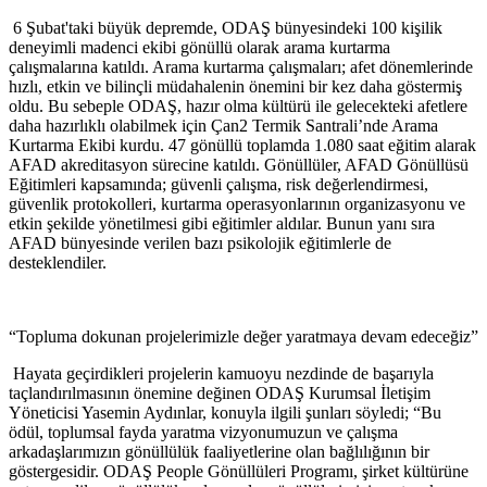
6 Şubat'taki büyük depremde, ODAŞ bünyesindeki 100 kişilik
deneyimli madenci ekibi gönüllü olarak arama kurtarma
çalışmalarına katıldı. Arama kurtarma çalışmaları; afet dönemlerinde
hızlı, etkin ve bilinçli müdahalenin önemini bir kez daha göstermiş
oldu. Bu sebeple ODAŞ, hazır olma kültürü ile gelecekteki afetlere
daha hazırlıklı olabilmek için Çan2 Termik Santrali’nde Arama
Kurtarma Ekibi kurdu. 47 gönüllü toplamda 1.080 saat eğitim alarak
AFAD akreditasyon sürecine katıldı. Gönüllüler, AFAD Gönüllüsü
Eğitimleri kapsamında; güvenli çalışma, risk değerlendirmesi,
güvenlik protokolleri, kurtarma operasyonlarının organizasyonu ve
etkin şekilde yönetilmesi gibi eğitimler aldılar. Bunun yanı sıra
AFAD bünyesinde verilen bazı psikolojik eğitimlerle de
desteklendiler.
“Topluma dokunan projelerimizle değer yaratmaya devam edeceğiz”
Hayata geçirdikleri projelerin kamuoyu nezdinde de başarıyla
taçlandırılmasının önemine değinen ODAŞ Kurumsal İletişim
Yöneticisi Yasemin Aydınlar, konuyla ilgili şunları söyledi; “Bu
ödül, toplumsal fayda yaratma vizyonumuzun ve çalışma
arkadaşlarımızın gönüllülük faaliyetlerine olan bağlılığının bir
göstergesidir. ODAŞ People Gönüllüleri Programı, şirket kültürüne