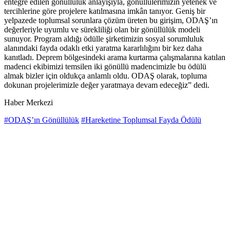
entegre edilen gönüllülük anlayışıyla, gönüllülerimizin yetenek ve
tercihlerine göre projelere katılmasına imkân tanıyor. Geniş bir
yelpazede toplumsal sorunlara çözüm üreten bu girişim, ODAŞ’ın
değerleriyle uyumlu ve sürekliliği olan bir gönüllülük modeli
sunuyor. Program aldığı ödülle şirketimizin sosyal sorumluluk
alanındaki fayda odaklı etki yaratma kararlılığını bir kez daha
kanıtladı. Deprem bölgesindeki arama kurtarma çalışmalarına katılan
madenci ekibimizi temsilen iki gönüllü madencimizle bu ödülü
almak bizler için oldukça anlamlı oldu. ODAŞ olarak, topluma
dokunan projelerimizle değer yaratmaya devam edeceğiz” dedi.
Haber Merkezi
#ODAŞ’ın Gönüllülük
#Hareketine Toplumsal Fayda Ödülü