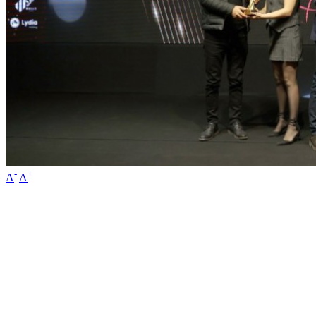
-
+
A
A