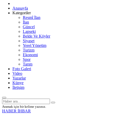
Anasayfa
Kategoriler
Resmî İlan
İlan
Güncel
Lapseki
Belde Ve Köyler
Siyaset
Yerel Yönetim
Turizm
Ekonomi
Spor
Tarım
Foto Galeri
Video
Yazarlar
Künye
İletişim
Aramak için bir kelime yazınız.
HABER İHBAR