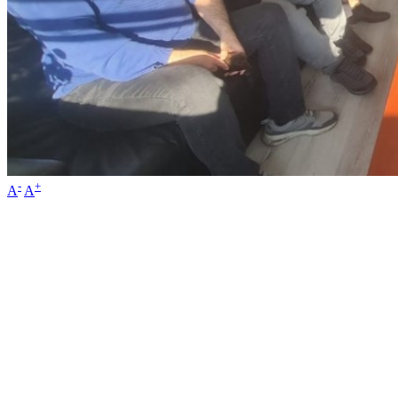
-
+
A
A