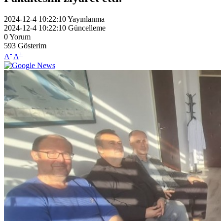
2024-12-4 10:22:10
Yayınlanma
2024-12-4 10:22:10
Güncelleme
0
Yorum
593
Gösterim
-
+
A
A