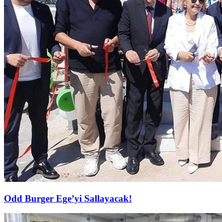
Odd Burger Ege’yi Sallayacak!