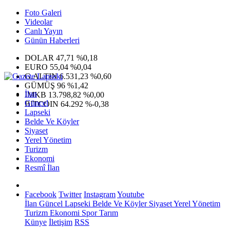
Foto Galeri
Videolar
Canlı Yayın
Günün Haberleri
DOLAR
47,71
%0,18
EURO
55,04
%0,04
G.ALTIN
6.531,23
%0,60
GÜMÜŞ
96
%1,42
İlan
IMKB
13.798,82
%0,00
Güncel
BITCOIN
64.292
%-0,38
Lapseki
Belde Ve Köyler
Siyaset
Yerel Yönetim
Turizm
Ekonomi
Resmî İlan
Facebook
Twitter
Instagram
Youtube
İlan
Güncel
Lapseki
Belde Ve Köyler
Siyaset
Yerel Yönetim
Turizm
Ekonomi
Spor
Tarım
Künye
İletişim
RSS