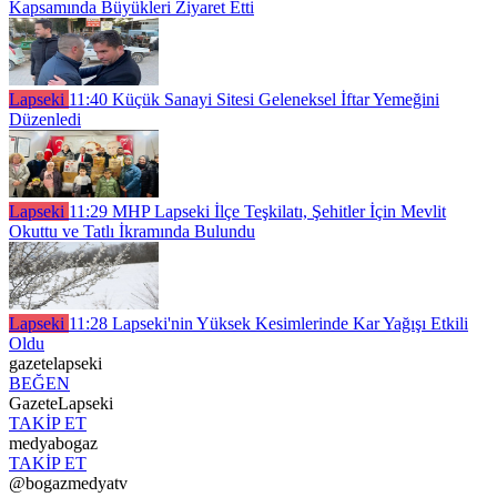
Kapsamında Büyükleri Ziyaret Etti
Lapseki
11:40
Küçük Sanayi Sitesi Geleneksel İftar Yemeğini
Düzenledi
Lapseki
11:29
MHP Lapseki İlçe Teşkilatı, Şehitler İçin Mevlit
Okuttu ve Tatlı İkramında Bulundu
Lapseki
11:28
Lapseki'nin Yüksek Kesimlerinde Kar Yağışı Etkili
Oldu
gazetelapseki
BEĞEN
GazeteLapseki
TAKİP ET
medyabogaz
TAKİP ET
@bogazmedyatv