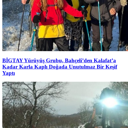
BİGTAY Yürüyüş Grubu, Bahçeli’den Kalafat’a
Kadar Karla Kaplı Doğada Unutulmaz Bir Keşif
Yaptı