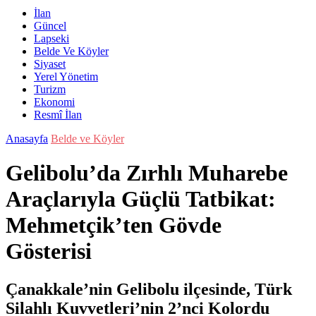
İlan
Güncel
Lapseki
Belde Ve Köyler
Siyaset
Yerel Yönetim
Turizm
Ekonomi
Resmî İlan
Anasayfa
Belde ve Köyler
Gelibolu’da Zırhlı Muharebe
Araçlarıyla Güçlü Tatbikat:
Mehmetçik’ten Gövde
Gösterisi
Çanakkale’nin Gelibolu ilçesinde, Türk
Silahlı Kuvvetleri’nin 2’nci Kolordu