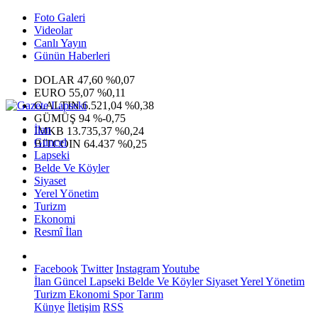
Foto Galeri
Videolar
Canlı Yayın
Günün Haberleri
DOLAR
47,60
%0,07
EURO
55,07
%0,11
G.ALTIN
6.521,04
%0,38
GÜMÜŞ
94
%-0,75
İlan
IMKB
13.735,37
%0,24
Güncel
BITCOIN
64.437
%0,25
Lapseki
Belde Ve Köyler
Siyaset
Yerel Yönetim
Turizm
Ekonomi
Resmî İlan
Facebook
Twitter
Instagram
Youtube
İlan
Güncel
Lapseki
Belde Ve Köyler
Siyaset
Yerel Yönetim
Turizm
Ekonomi
Spor
Tarım
Künye
İletişim
RSS