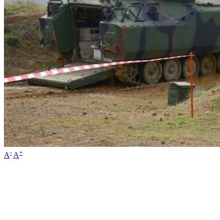
-
+
A
A