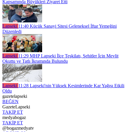
Kapsamında Büyükleri Ziyaret Etti
Lapseki
11:40
Küçük Sanayi Sitesi Geleneksel İftar Yemeğini
Düzenledi
Lapseki
11:29
MHP Lapseki İlçe Teşkilatı, Şehitler İçin Mevlit
Okuttu ve Tatlı İkramında Bulundu
Lapseki
11:28
Lapseki'nin Yüksek Kesimlerinde Kar Yağışı Etkili
Oldu
gazetelapseki
BEĞEN
GazeteLapseki
TAKİP ET
medyabogaz
TAKİP ET
@bogazmedyatv