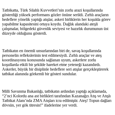
Tatbikatta, Türk Silahlı Kuvvetleri’nin zorlu arazi koşullarında
gösterdiği yüksek performans gözler önüne serildi. Zırhlı araçların
hedeflere yönelik yaptığı atışlar, askeri birliklerin her koşulda görev
yapabilme kapasitesini ortaya koydu. Dağlık alandaki ateşli
çalışmalar, bölgedeki güvenlik seviyesi ve hazırlık durumunun üst
düzeyde olduğunu gösterdi.
Tatbikatın en önemli unsurlarından biri de, savaş koşullarında
personelin reflekslerinin test edilmesiydi. Zırhlı araçlar ve ateş
koordinasyonu konusunda sağlanan uyum, askerlere zorlu
koşullarda etkili bir şekilde hareket etme yeteneği kazandırdı.
Askerler, büyük bir disiplinle hedeflere seri atışlar gerçekleştirerek
tatbikat alanında görkemli bir gösteri sundular.
Milli Savunma Bakanlığı, tatbikatın ardından yaptığı açıklamada,
“2’nci Kolordu ana ast birlikleri tarafından Kazanağzı Atış ve Atışlı
Tatbikat Alanı’nda ZMA Atışları icra edilmiştir. Ateş! Topun dağları
dövsün, yer gök titresin!” ifadelerine yer verdi.