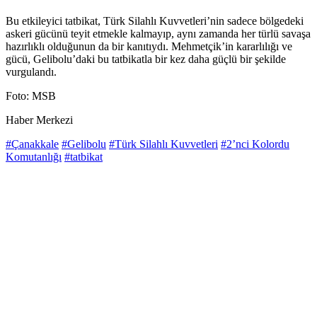
Bu etkileyici tatbikat, Türk Silahlı Kuvvetleri’nin sadece bölgedeki
askeri gücünü teyit etmekle kalmayıp, aynı zamanda her türlü savaşa
hazırlıklı olduğunun da bir kanıtıydı. Mehmetçik’in kararlılığı ve
gücü, Gelibolu’daki bu tatbikatla bir kez daha güçlü bir şekilde
vurgulandı.
Foto: MSB
Haber Merkezi
#Çanakkale
#Gelibolu
#Türk Silahlı Kuvvetleri
#2’nci Kolordu
Komutanlığı
#tatbikat