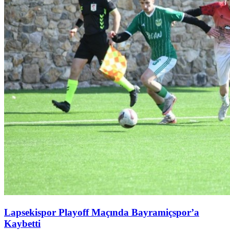
Lapsekispor Playoff Maçında Bayramiçspor’a
Kaybetti