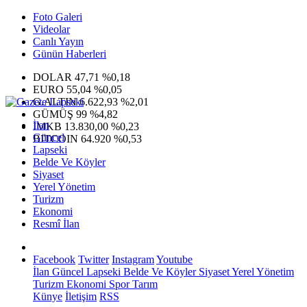
Foto Galeri
Videolar
Canlı Yayın
Günün Haberleri
DOLAR
47,71
%0,18
EURO
55,04
%0,05
G.ALTIN
6.622,93
%2,01
GÜMÜŞ
99
%4,82
İlan
IMKB
13.830,00
%0,23
Güncel
BITCOIN
64.920
%0,53
Lapseki
Belde Ve Köyler
Siyaset
Yerel Yönetim
Turizm
Ekonomi
Resmî İlan
Facebook
Twitter
Instagram
Youtube
İlan
Güncel
Lapseki
Belde Ve Köyler
Siyaset
Yerel Yönetim
Turizm
Ekonomi
Spor
Tarım
Künye
İletişim
RSS