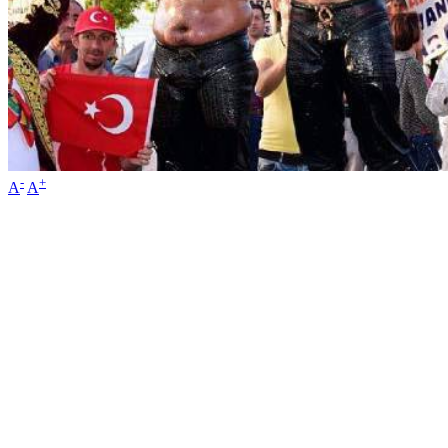
-
+
A
A