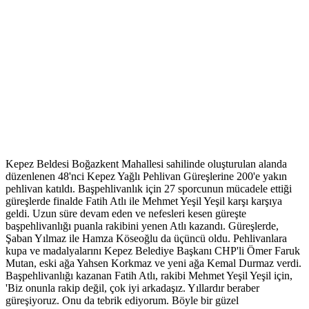
Kepez Beldesi Boğazkent Mahallesi sahilinde oluşturulan alanda
düzenlenen 48'nci Kepez Yağlı Pehlivan Güreşlerine 200'e yakın
pehlivan katıldı. Başpehlivanlık için 27 sporcunun mücadele ettiği
güreşlerde finalde Fatih Atlı ile Mehmet Yeşil Yeşil karşı karşıya
geldi. Uzun süre devam eden ve nefesleri kesen güreşte
başpehlivanlığı puanla rakibini yenen Atlı kazandı. Güreşlerde,
Şaban Yılmaz ile Hamza Köseoğlu da üçüncü oldu. Pehlivanlara
kupa ve madalyalarını Kepez Belediye Başkanı CHP'li Ömer Faruk
Mutan, eski ağa Yahsen Korkmaz ve yeni ağa Kemal Durmaz verdi.
Başpehlivanlığı kazanan Fatih Atlı, rakibi Mehmet Yeşil Yeşil için,
'Biz onunla rakip değil, çok iyi arkadaşız. Yıllardır beraber
güreşiyoruz. Onu da tebrik ediyorum. Böyle bir güzel