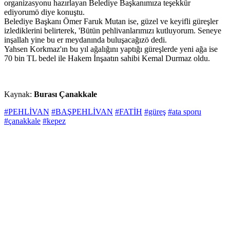
organizasyonu hazırlayan Belediye Başkanımıza teşekkür
ediyorumö diye konuştu.
Belediye Başkanı Ömer Faruk Mutan ise, güzel ve keyifli güreşler
izlediklerini belirterek, 'Bütün pehlivanlarımızı kutluyorum. Seneye
inşallah yine bu er meydanında buluşacağızö dedi.
Yahsen Korkmaz'ın bu yıl ağalığını yaptığı güreşlerde yeni ağa ise
70 bin TL bedel ile Hakem İnşaatın sahibi Kemal Durmaz oldu.
Kaynak:
Burası Çanakkale
#PEHLİVAN
#BAŞPEHLİVAN
#FATİH
#güreş
#ata sporu
#çanakkale
#kepez