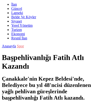
İlan
Güncel
Lapseki
Belde Ve Köyler
Siyaset
Yerel Yönetim
Turizm
Ekonomi
Resmî İlan
Anasayfa
Spor
Başpehlivanlığı Fatih Atlı
Kazandı
Çanakkale'nin Kepez Beldesi'nde,
Belediyece bu yıl 48'ncisi düzenlenen
yağlı pehlivan güreşlerinde
başpehlivanlığı Fatih Atlı kazandı.