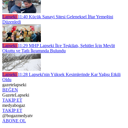
Lapseki
11:40
Küçük Sanayi Sitesi Geleneksel İftar Yemeğini
Düzenledi
Lapseki
11:29
MHP Lapseki İlçe Teşkilatı, Şehitler İçin Mevlit
Okuttu ve Tatlı İkramında Bulundu
Lapseki
11:28
Lapseki'nin Yüksek Kesimlerinde Kar Yağışı Etkili
Oldu
gazetelapseki
BEĞEN
GazeteLapseki
TAKİP ET
medyabogaz
TAKİP ET
@bogazmedyatv
ABONE OL