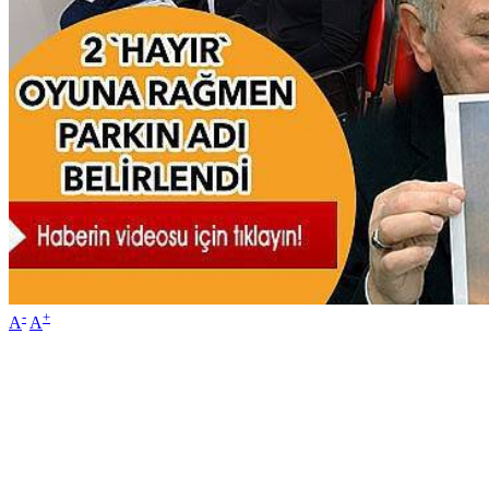
-
+
A
A