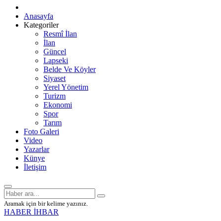
Anasayfa
Kategoriler
Resmî İlan
İlan
Güncel
Lapseki
Belde Ve Köyler
Siyaset
Yerel Yönetim
Turizm
Ekonomi
Spor
Tarım
Foto Galeri
Video
Yazarlar
Künye
İletişim
Aramak için bir kelime yazınız.
HABER İHBAR