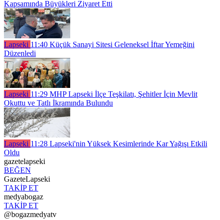
Kapsamında Büyükleri Ziyaret Etti
Lapseki
11:40
Küçük Sanayi Sitesi Geleneksel İftar Yemeğini
Düzenledi
Lapseki
11:29
MHP Lapseki İlçe Teşkilatı, Şehitler İçin Mevlit
Okuttu ve Tatlı İkramında Bulundu
Lapseki
11:28
Lapseki'nin Yüksek Kesimlerinde Kar Yağışı Etkili
Oldu
gazetelapseki
BEĞEN
GazeteLapseki
TAKİP ET
medyabogaz
TAKİP ET
@bogazmedyatv