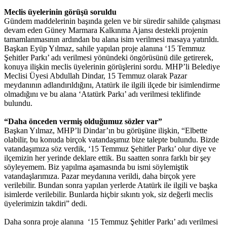
Meclis üyelerinin görüşü soruldu
Gündem maddelerinin başında gelen ve bir süredir sahilde çalışması
devam eden Güney Marmara Kalkınma Ajansı destekli projenin
tamamlanmasının ardından bu alana isim verilmesi masaya yatırıldı.
Başkan Eyüp Yılmaz, sahile yapılan proje alanına ‘15 Temmuz
Şehitler Parkı’ adı verilmesi yönündeki öngörüsünü dile getirerek,
konuya ilişkin meclis üyelerinin görüşlerini sordu. MHP’li Belediye
Meclisi Üyesi Abdullah Dindar, 15 Temmuz olarak Pazar
meydanının adlandırıldığını, Atatürk ile ilgili ilçede bir isimlendirme
olmadığını ve bu alana ‘Atatürk Parkı’ adı verilmesi teklifinde
bulundu.
“Daha önceden vermiş olduğumuz sözler var”
Başkan Yılmaz, MHP’li Dindar’ın bu görüşüne ilişkin, “Elbette
olabilir, bu konuda birçok vatandaşımız bize talepte bulundu. Bizde
vatandaşımıza söz verdik, ‘15 Temmuz Şehitler Parkı’ olur diye ve
ilçemizin her yerinde deklare ettik. Bu saatten sonra farklı bir şey
söyleyemem. Biz yapılma aşamasında bu ismi söylemiştik
vatandaşlarımıza. Pazar meydanına verildi, daha birçok yere
verilebilir. Bundan sonra yapılan yerlerde Atatürk ile ilgili ve başka
isimlerde verilebilir. Bunlarda hiçbir sıkıntı yok, siz değerli meclis
üyelerimizin takdiri” dedi.
Daha sonra proje alanına ‘15 Temmuz Şehitler Parkı’ adı verilmesi