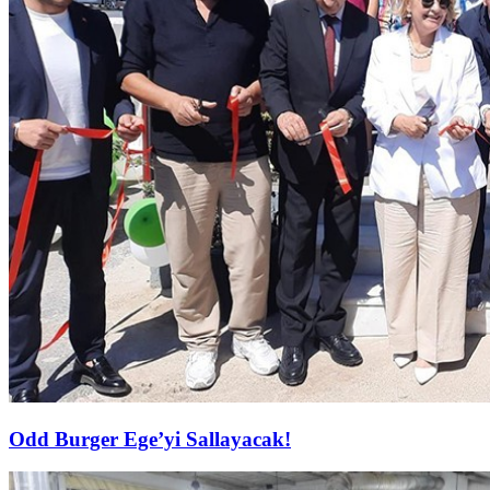
Odd Burger Ege’yi Sallayacak!