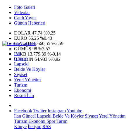
Foto Galeri
Videolar
Canlı Yayın
Günün Haberleri
DOLAR
47,74
%0,25
EURO
55,25
%0,43
G.ALTIN
6.660,55
%2,59
GÜMÜŞ
98
%3,57
İlan
IMKB
13.779,39
%-0,14
Güncel
BITCOIN
64.933
%0,92
Lapseki
Belde Ve Köyler
Siyaset
Yerel Yönetim
Turizm
Ekonomi
Resmî İlan
Facebook
Twitter
Instagram
Youtube
İlan
Güncel
Lapseki
Belde Ve Köyler
Siyaset
Yerel Yönetim
Turizm
Ekonomi
Spor
Tarım
Künye
İletişim
RSS