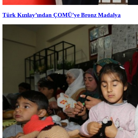
Türk Kızılay’ından ÇOMÜ’ye Bronz Madalya