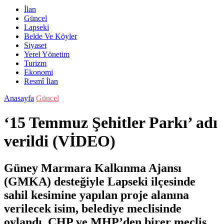
İlan
Güncel
Lapseki
Belde Ve Köyler
Siyaset
Yerel Yönetim
Turizm
Ekonomi
Resmî İlan
Anasayfa
Güncel
‘15 Temmuz Şehitler Parkı’ adı
verildi (VİDEO)
Güney Marmara Kalkınma Ajansı
(GMKA) desteğiyle Lapseki ilçesinde
sahil kesimine yapılan proje alanına
verilecek isim, belediye meclisinde
oylandı. CHP ve MHP’den birer meclis