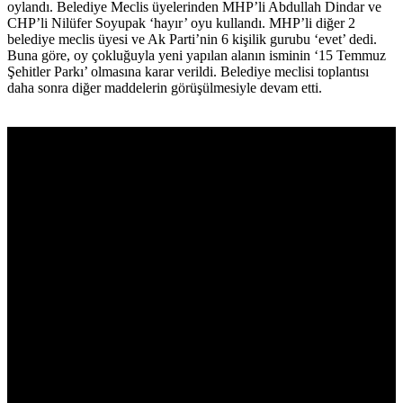
oylandı. Belediye Meclis üyelerinden MHP’li Abdullah Dindar ve
CHP’li Nilüfer Soyupak ‘hayır’ oyu kullandı. MHP’li diğer 2
belediye meclis üyesi ve Ak Parti’nin 6 kişilik gurubu ‘evet’ dedi.
Buna göre, oy çokluğuyla yeni yapılan alanın isminin ‘15 Temmuz
Şehitler Parkı’ olmasına karar verildi. Belediye meclisi toplantısı
daha sonra diğer maddelerin görüşülmesiyle devam etti.