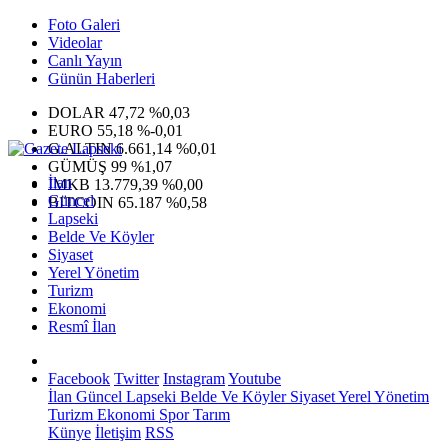
Foto Galeri
Videolar
Canlı Yayın
Günün Haberleri
DOLAR
47,72
%0,03
EURO
55,18
%-0,01
G.ALTIN
6.661,14
%0,01
GÜMÜŞ
99
%1,07
İlan
IMKB
13.779,39
%0,00
Güncel
BITCOIN
65.187
%0,58
Lapseki
Belde Ve Köyler
Siyaset
Yerel Yönetim
Turizm
Ekonomi
Resmî İlan
Facebook
Twitter
Instagram
Youtube
İlan
Güncel
Lapseki
Belde Ve Köyler
Siyaset
Yerel Yönetim
Turizm
Ekonomi
Spor
Tarım
Künye
İletişim
RSS