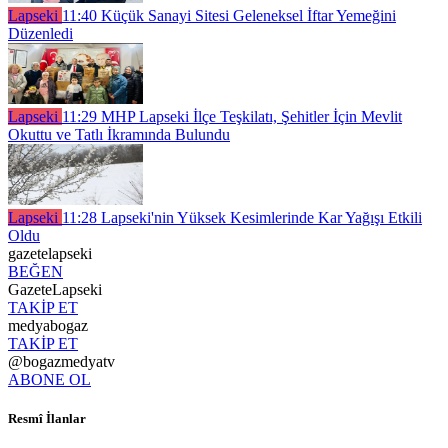
Lapseki
11:40
Küçük Sanayi Sitesi Geleneksel İftar Yemeğini
Düzenledi
Lapseki
11:29
MHP Lapseki İlçe Teşkilatı, Şehitler İçin Mevlit
Okuttu ve Tatlı İkramında Bulundu
Lapseki
11:28
Lapseki'nin Yüksek Kesimlerinde Kar Yağışı Etkili
Oldu
gazetelapseki
BEĞEN
GazeteLapseki
TAKİP ET
medyabogaz
TAKİP ET
@bogazmedyatv
ABONE OL
Resmî İlanlar