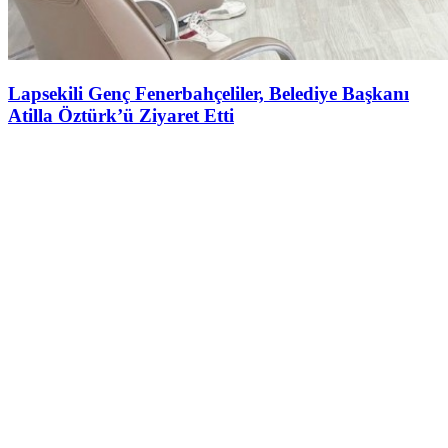
Lapsekili Genç Fenerbahçeliler, Belediye Başkanı
Atilla Öztürk’ü Ziyaret Etti