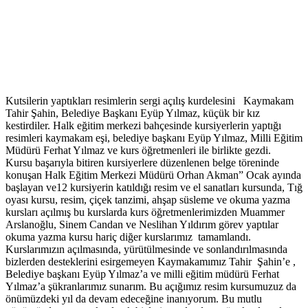
Kutsilerin yaptıkları resimlerin sergi açılış kurdelesini Kaymakam
Tahir Şahin, Belediye Başkanı Eyüp Yılmaz, küçük bir kız
kestirdiler. Halk eğitim merkezi bahçesinde kursiyerlerin yaptığı
resimleri kaymakam eşi, belediye başkanı Eyüp Yılmaz, Milli Eğitim
Müdürü Ferhat Yılmaz ve kurs öğretmenleri ile birlikte gezdi.
Kursu başarıyla bitiren kursiyerlere düzenlenen belge töreninde
konuşan Halk Eğitim Merkezi Müdürü Orhan Akman” Ocak ayında
başlayan ve12 kursiyerin katıldığı resim ve el sanatları kursunda, Tığ
oyası kursu, resim, çiçek tanzimi, ahşap süsleme ve okuma yazma
kursları açılmış bu kurslarda kurs öğretmenlerimizden Muammer
Arslanoğlu, Sinem Candan ve Neslihan Yıldırım görev yaptılar
okuma yazma kursu hariç diğer kurslarımız tamamlandı.
Kurslarımızın açılmasında, yürütülmesinde ve sonlandırılmasında
bizlerden desteklerini esirgemeyen Kaymakamımız Tahir Şahin’e ,
Belediye başkanı Eyüp Yılmaz’a ve milli eğitim müdürü Ferhat
Yılmaz’a şükranlarımız sunarım. Bu açığımız resim kursumuzuz da
önümüzdeki yıl da devam edeceğine inanıyorum. Bu mutlu