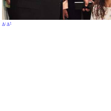
-
+
A
A