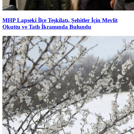
MHP Lapseki İlçe Teşkilatı, Şehitler İçin Mevlit
Okuttu ve Tatlı İkramında Bulundu