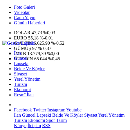
Foto Galeri
Videolar
Canlı Yayın
Günün Haberleri
DOLAR
47,73
%0,03
EURO
55,18
%-0,01
G.ALTIN
6.625,90
%-0,52
GÜMÜŞ
97
%-0,37
İlan
IMKB
13.779,39
%0,00
Güncel
BITCOIN
65.044
%0,45
Lapseki
Belde Ve Köyler
Siyaset
Yerel Yönetim
Turizm
Ekonomi
Resmî İlan
Facebook
Twitter
Instagram
Youtube
İlan
Güncel
Lapseki
Belde Ve Köyler
Siyaset
Yerel Yönetim
Turizm
Ekonomi
Spor
Tarım
Künye
İletişim
RSS