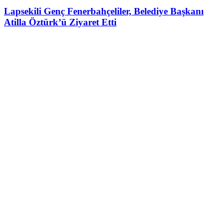
Lapsekili Genç Fenerbahçeliler, Belediye Başkanı
Atilla Öztürk’ü Ziyaret Etti