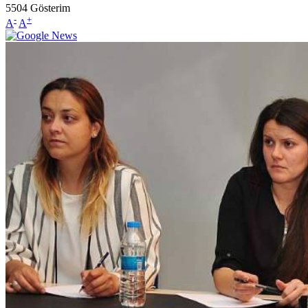
5504
Gösterim
-
+
A
A