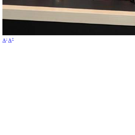
-
+
A
A