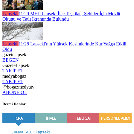
Lapseki
11:29
MHP Lapseki İlçe Teşkilatı, Şehitler İçin Mevlit
Okuttu ve Tatlı İkramında Bulundu
Lapseki
11:28
Lapseki'nin Yüksek Kesimlerinde Kar Yağışı Etkili
Oldu
gazetelapseki
BEĞEN
GazeteLapseki
TAKİP ET
medyabogaz
TAKİP ET
@bogazmedyatv
ABONE OL
Resmî İlanlar