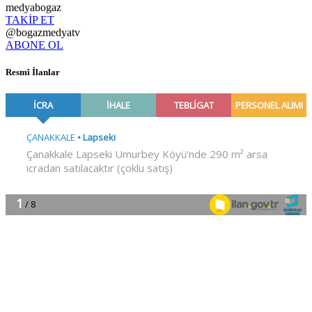
medyabogaz
TAKİP ET
@bogazmedyatv
ABONE OL
Resmî İlanlar