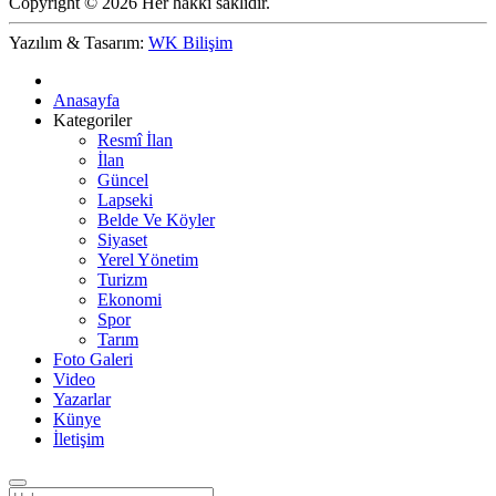
Copyright © 2026 Her hakkı saklıdır.
Yazılım & Tasarım:
WK Bilişim
Anasayfa
Kategoriler
Resmî İlan
İlan
Güncel
Lapseki
Belde Ve Köyler
Siyaset
Yerel Yönetim
Turizm
Ekonomi
Spor
Tarım
Foto Galeri
Video
Yazarlar
Künye
İletişim