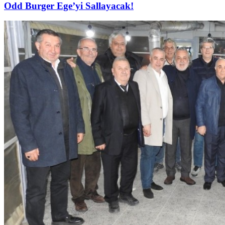
Odd Burger Ege’yi Sallayacak!