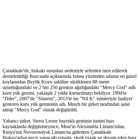
Çanakkale'de, hukuki sorunları nedeniyle seferden men edilerek
demirletildiği Bozcaada açıklarında fırtına yüzünden adanın en güzel
koylarından Beylik Koyu sahiline sürüklenen 88 metre
uzunluğundaki ve 2 bin 250 groston ağırlığındaki "Mercy God" adlı
kuru yük gemisi, yaklaşık 2 yıldır kurtarılmayı bekliyor. 1994'te
"Diler", 2007'de "Sitarem", 2013'te ise "Nil K" isimleriyle faaliyet
gösteren kuru yük gemisinin adı, Mısırlı bir şirket tarafından satın
alınıp "Mercy God" olarak değiştirildi.
Yabancı şirket, Sierra Leone bayraklı geminin ismini bazı
kaynaklarda değiştirmeyince, Mısır'ın Alexandria Limanı'ndan,
Rusya'nın Novorossiysk Limanı'na giderken Çanakkale
Boğazı'ndan geçiş yapacağı esnada, eksik evrak ve devam eden bazı