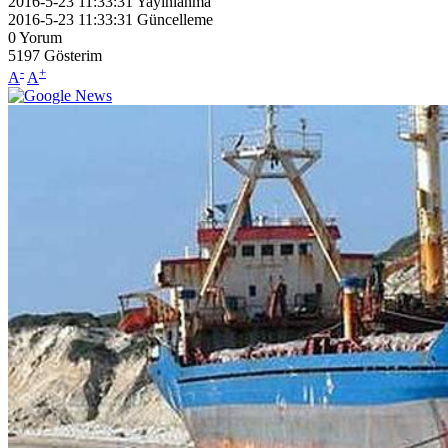
2016-5-23 11:33:31
Yayınlanma
2016-5-23 11:33:31
Güncelleme
0
Yorum
5197
Gösterim
-
+
A
A