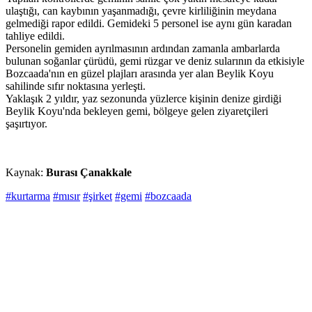
ulaştığı, can kaybının yaşanmadığı, çevre kirliliğinin meydana
gelmediği rapor edildi. Gemideki 5 personel ise aynı gün karadan
tahliye edildi.
Personelin gemiden ayrılmasının ardından zamanla ambarlarda
bulunan soğanlar çürüdü, gemi rüzgar ve deniz sularının da etkisiyle
Bozcaada'nın en güzel plajları arasında yer alan Beylik Koyu
sahilinde sıfır noktasına yerleşti.
Yaklaşık 2 yıldır, yaz sezonunda yüzlerce kişinin denize girdiği
Beylik Koyu'nda bekleyen gemi, bölgeye gelen ziyaretçileri
şaşırtıyor.
Kaynak:
Burası Çanakkale
#kurtarma
#mısır
#şirket
#gemi
#bozcaada