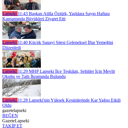
Lapseki
11:43
Başkan Atilla Öztürk, Yaşlılara Saygı Haftası
Kapsamında Büyükleri Ziyaret Etti
Lapseki
11:40
Küçük Sanayi Sitesi Geleneksel İftar Yemeğini
Düzenledi
Lapseki
11:29
MHP Lapseki İlçe Teşkilatı, Şehitler İçin Mevlit
Okuttu ve Tatlı İkramında Bulundu
Lapseki
11:28
Lapseki'nin Yüksek Kesimlerinde Kar Yağışı Etkili
Oldu
gazetelapseki
BEĞEN
GazeteLapseki
TAKİP ET