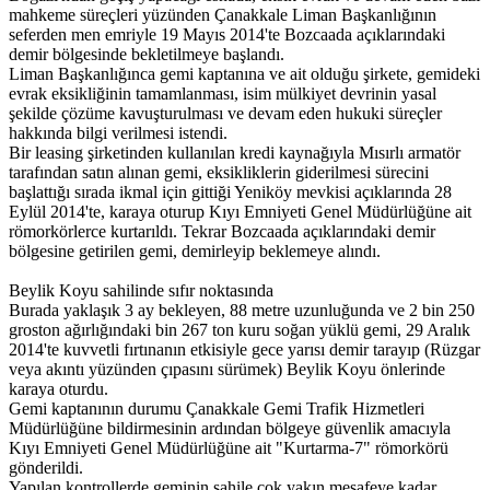
mahkeme süreçleri yüzünden Çanakkale Liman Başkanlığının
seferden men emriyle 19 Mayıs 2014'te Bozcaada açıklarındaki
demir bölgesinde bekletilmeye başlandı.
Liman Başkanlığınca gemi kaptanına ve ait olduğu şirkete, gemideki
evrak eksikliğinin tamamlanması, isim mülkiyet devrinin yasal
şekilde çözüme kavuşturulması ve devam eden hukuki süreçler
hakkında bilgi verilmesi istendi.
Bir leasing şirketinden kullanılan kredi kaynağıyla Mısırlı armatör
tarafından satın alınan gemi, eksikliklerin giderilmesi sürecini
başlattığı sırada ikmal için gittiği Yeniköy mevkisi açıklarında 28
Eylül 2014'te, karaya oturup Kıyı Emniyeti Genel Müdürlüğüne ait
römorkörlerce kurtarıldı. Tekrar Bozcaada açıklarındaki demir
bölgesine getirilen gemi, demirleyip beklemeye alındı.
Beylik Koyu sahilinde sıfır noktasında
Burada yaklaşık 3 ay bekleyen, 88 metre uzunluğunda ve 2 bin 250
groston ağırlığındaki bin 267 ton kuru soğan yüklü gemi, 29 Aralık
2014'te kuvvetli fırtınanın etkisiyle gece yarısı demir tarayıp (Rüzgar
veya akıntı yüzünden çıpasını sürümek) Beylik Koyu önlerinde
karaya oturdu.
Gemi kaptanının durumu Çanakkale Gemi Trafik Hizmetleri
Müdürlüğüne bildirmesinin ardından bölgeye güvenlik amacıyla
Kıyı Emniyeti Genel Müdürlüğüne ait "Kurtarma-7" römorkörü
gönderildi.
Yapılan kontrollerde geminin sahile çok yakın mesafeye kadar