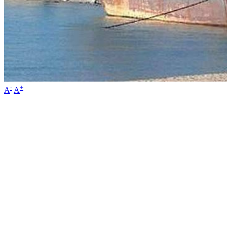
-
+
A
A