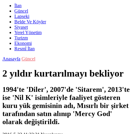
İlan
Güncel
Lapseki
Belde Ve Köyler
Siyaset
Yerel Yönetim
Turizm
Ekonomi
Resmî İlan
Anasayfa
Güncel
2 yıldır kurtarılmayı bekliyor
1994'te 'Diler', 2007'de 'Sitarem', 2013'te
ise 'Nil K' isimleriyle faaliyet gösteren
kuru yük gemisinin adı, Mısırlı bir şirket
tarafından satın alınıp 'Mercy God'
olarak değiştirildi.