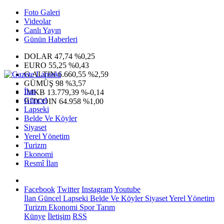
Foto Galeri
Videolar
Canlı Yayın
Günün Haberleri
DOLAR
47,74
%0,25
EURO
55,25
%0,43
G.ALTIN
6.660,55
%2,59
GÜMÜŞ
98
%3,57
İlan
IMKB
13.779,39
%-0,14
Güncel
BITCOIN
64.958
%1,00
Lapseki
Belde Ve Köyler
Siyaset
Yerel Yönetim
Turizm
Ekonomi
Resmî İlan
Facebook
Twitter
Instagram
Youtube
İlan
Güncel
Lapseki
Belde Ve Köyler
Siyaset
Yerel Yönetim
Turizm
Ekonomi
Spor
Tarım
Künye
İletişim
RSS